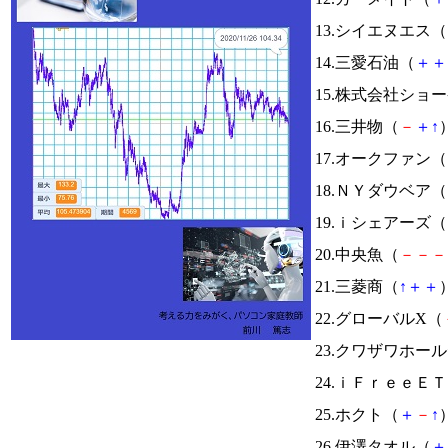
13.シイエヌエス（
14.三愛石油（
＋
＋
15.株式会社ショ
16.三井物（
－
＋
↑
）
17.オークファン（
18.ＮＹダウベア（
19.ｉシェアーズ（
20.中央魚（
－
－
－
21.三菱商（
↑
＋
＋
）
22.グローバルX（
23.クワザワホー
24.ｉＦｒｅｅＥ
25.ホクト（
＋
－
↑
）
26.伊澤タオル（
＋