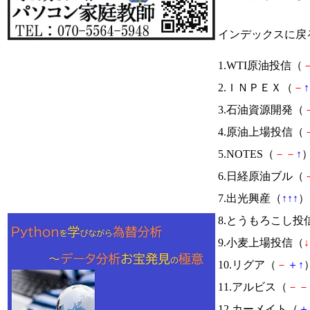
インデックスに戻
1.WTI原油投信（
2.ＩＮＰＥＸ（
－
↑
3.石油資源開発（
4.原油上場投信（
5.NOTES（
－
－
↑
）
6.日経原油ブル（
7.出光興産（
↑
↑
↑
） 
8.とうもろこし投
9.小麦上場投信（
↓
10.リグア（
－
＋
↑
）
11.アルビス（
－
－
12.カーメイト（
＋