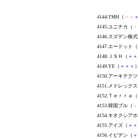
4144.TMH（
－
－
4145.ユニチカ（
－
4146.スズデン株
4147.エードット（
4148.ＪＳＨ（
＋
＋
4149.YE（
＋
＋
＋
）
4150.アーキテク
4151.メドレック
4152.Ｔｅｒｒａ（
4153.韓国ブル（
－
4154.キオクシ
4155.アイズ（
＋
＋
4156.イビデン（
＋