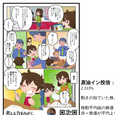
原油イン投信
（
2.333%
動きの似ていた株
移動平均線の株価
赤＝株価が平均よ