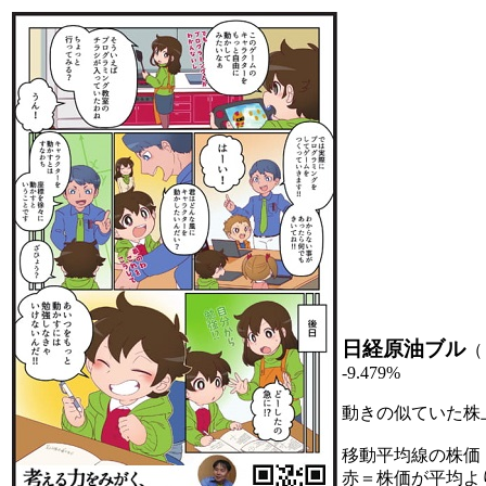
日経原油ブル
（
-9.479%
動きの似ていた株
移動平均線の株価
赤＝株価が平均よ