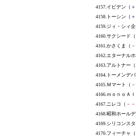
4157.イビデン（
＋
4158.トーシン（
＋
4159.ジィ・シィ
4160.サクシード（
4161.かさくま（
－
4162.エターナ
4163.アルトナー（
4164.トーメンデ
4165.Ｍマート（
－
4166.ｍｏｎｏＡ
4167.ニレコ（
－
－
4168.昭和ホール
4169.シリコンス
4170.フィーチャ（