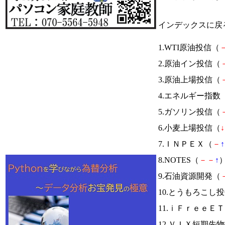
インデックスに戻
1.WTI原油投信（
2.原油イン投信（
3.原油上場投信（
4.エネルギー指数
5.ガソリン投信（
6.小麦上場投信（
↓
7.ＩＮＰＥＸ（
－
↑
8.NOTES（
－
－
↑
）
9.石油資源開発（
10.とうもろこし
11.ｉＦｒｅｅＥ
12.ＶＩＸ短期先