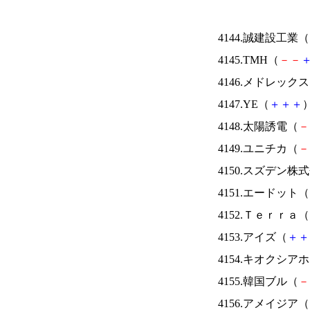
4144.誠建設工業（
4145.TMH（
－
－
4146.メドレック
4147.YE（
＋
＋
＋
）
4148.太陽誘電（
－
4149.ユニチカ（
－
4150.スズデン株
4151.エードット（
4152.Ｔｅｒｒａ（
4153.アイズ（
＋
＋
4154.キオクシ
4155.韓国ブル（
－
4156.アメイジア（