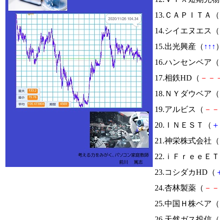
13.ＣＡＰＩＴＡ（
14.シイエヌエス（
15.出光興産（
↑
↑
↑
）
16.ハンセンベア（
17.相鉄HD（
－
－
18.ＮＹダウベア（
19.アルビス（
－
－
20.ＩＮＥＳＴ（
＋
21.神栄株式会社（
22.ｉＦｒｅｅＥ
23.コシダカHD（
24.杏林製薬（
－
－
25.中国Ｈ株ベア（
26.天然ガス投信（