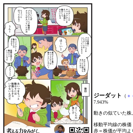
ジーダット
（
＋
7.943%
動きの似ていた株
移動平均線の株価
赤＝株価が平均よ