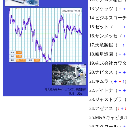
13.ソケッツ（
－
＋
14.ビジネスコー
15.ゼット（
－
－
＋
16.サンメッセ（
＋
17.天竜製鋸（
－
↑
18.岐阜造園（
＋
＋
19.株式会社カワ
20.ナビタス（
＋
＋
21.キムラ（
＋
－
↑
）
22.デイトナ（
＋
＋
23.ジャストプラ（
24.アゼアス（
↓
＋
↓
25.M&Aキャピタ
26.スクロール（
＋