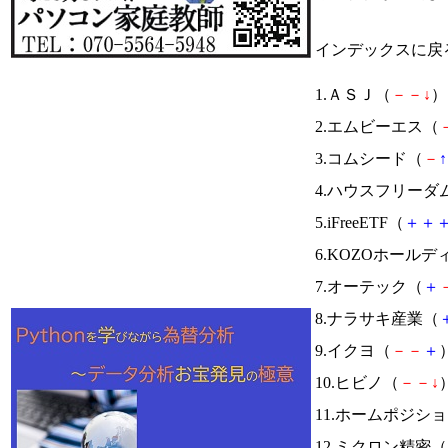
インデックスに戻
1.ＡＳＪ（
－
－
↓
） 
2.エムビーエス（
3.コムシード（
－
↑
4.ハウスフリーダ
5.iFreeETF（
＋
＋
6.KOZOホール
7.オーテック（
＋
8.ナラサキ産業（
9.イクヨ（
－
－
＋
）
10.ヒビノ（
－
－
↓
）
11.ホームポジシ
12.ミクロン精密（