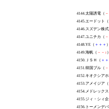
4144.太陽誘電（
－
4145.エードット（
4146.スズデン株
4147.ユニチカ（
－
4148.YE（
＋
＋
＋
）
4149.海帆（
－
－
↓
）
4150.ＪＳＨ（
＋
＋
4151.韓国ブル（
－
4152.キオクシ
4153.アメイジア（
4154.メドレック
4155.ジィ・シィ
4156.トーメンデ