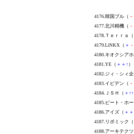
4176.韓国ブル（
－
4177.北川精機（
－
4178.Ｔｅｒｒａ（
4179.LiNKX（
＋
4180.キオクシ
4181.YE（
＋
＋
↑
） 
4182.ジィ・シィ
4183.イビデン（
－
4184.ＪＳＨ（
＋
↑
↑
4185.ビート・
4186.アイズ（
＋
＋
4187.リボミック（
4188.アーキテク