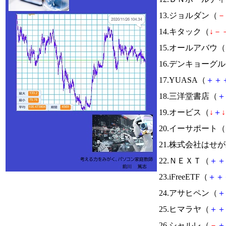
13.ジョルダン（
－
14.キタック（
↓
－
15.オールアバウ（
16.デンキョーグ
17.YUASA（
＋
＋
18.三洋堂書店（
＋
19.オービス（
↓
＋
↓
20.イーサポート（
21.株式会社はせ
22.ＮＥＸＴ（
＋
＋
23.iFreeETF（
＋
＋
24.アサヒペン（
＋
25.ヒマラヤ（
＋
＋
26.シャルレ（
－
＋