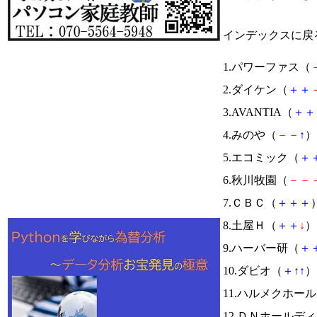
インデックスに戻
1.パワーファス（
2.ダイケン（
＋
＋
3.AVANTIA（
＋
＋
4.みのや（
－
－
↑
） 
5.エコミック（
＋
6.秋川牧園（
－
－
7.ＣＢＣ（
＋
＋
＋
）
8.土屋Ｈ（
＋
＋
↓
） 
9.ハーバー研（
＋
10.ダビオ（
＋
↑
↑
） 
11.ハルメクホー
12.ＤＮホールデ