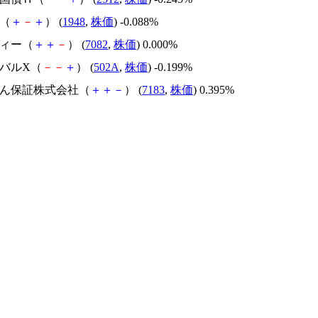
社（
＋
－
＋
） (
1948
,
株価
) -0.088%
ティー（
＋
＋
－
） (
7082
,
株価
) 0.000%
ーバルX（
－
－
＋
） (
502A
,
株価
) -0.199%
んしん保証株式会社（
＋
＋
－
） (
7183
,
株価
) 0.395%