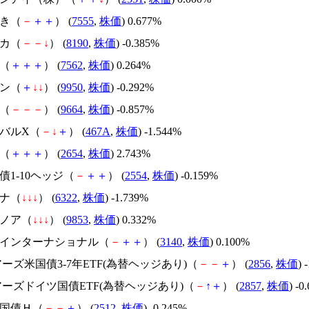
花き（
－
＋
＋
） (
7555
,
株価
) 0.677%
ナカ（
－
－
↓
） (
8190
,
株価
) -0.385%
亭（
＋
＋
＋
） (
7562
,
株価
) 0.264%
バン（
＋
↓
↓
） (
9950
,
株価
) -0.292%
座（
－
－
－
） (
9664
,
株価
) -0.857%
ーバルX（
－
↓
＋
） (
467A
,
株価
) -1.544%
モ（
＋
＋
＋
） (
2654
,
株価
) 2.743%
社債1-10ヘッジ（
－
＋
＋
） (
2554
,
株価
) -0.159%
ミナ（
↓
↓
↓
） (
6322
,
株価
) -1.739%
ルノア（
↓
↓
↓
） (
9853
,
株価
) 0.332%
デアインターナショナル（
－
＋
＋
） (
3140
,
株価
) 0.100%
ェアーズ米国債3-7年ETF(為替ヘッジあり)（
－
－
＋
） (
2856
,
株価
) 
ェアーズドイツ国債ETF(為替ヘッジあり)（
－
↑
＋
） (
2857
,
株価
) -0
外国債Ｈ（
－
－
＋
） (
2512
,
株価
) -0.245%