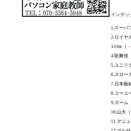
インデッ
1.スーパ
2.ロイヤ
3.One（
4.歌舞伎
5.ユニリ
6.スロー
7.日本板
8.コー
9.ズーム
10.山大（
11.マニ
12.マ