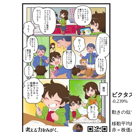
ビクタ
-0.239%
動きの似
移動平均
赤＝株価