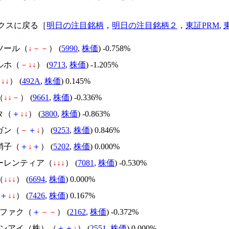
クスに戻る［
明日の注目銘柄
，
明日の注目銘柄２
，
東証PRM
,
ツール（
↓
－
－
） (
5990
,
株価
) -0.758%
ルホ（
－
↓
↓
） (
9713
,
株価
) -1.205%
－
↓
↓
） (
492A
,
株価
) 0.145%
（
↓
↓
－
） (
9661
,
株価
) -0.336%
タ（
＋
↓
↓
） (
3800
,
株価
) -0.863%
ガン（
－
＋
↓
） (
9253
,
株価
) 0.846%
硝子（
＋
↓
＋
） (
5202
,
株価
) 0.000%
ユーレンティア（
↓
↓
↓
） (
7081
,
株価
) -0.530%
（
↓
↓
↓
） (
6694
,
株価
) 0.000%
＋
↓
↓
） (
7426
,
株価
) 0.167%
ュファク（
＋
－
－
） (
2162
,
株価
) -0.372%
ルサンアイ（株）（
＋
＋
↓
） (
2551
,
株価
) 0.000%