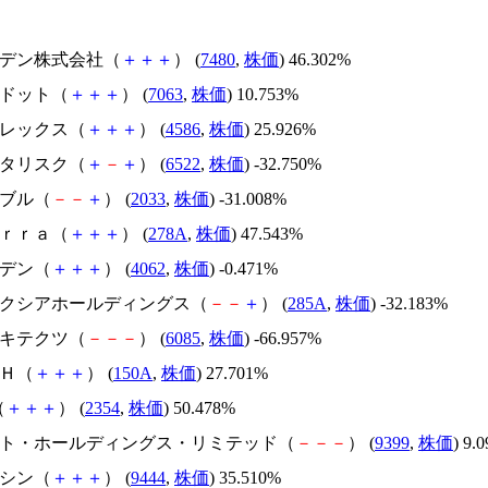
スズデン株式会社（
＋
＋
＋
） (
7480
,
株価
) 46.302%
エードット（
＋
＋
＋
） (
7063
,
株価
) 10.753%
メドレックス（
＋
＋
＋
） (
4586
,
株価
) 25.926%
アスタリスク（
＋
－
＋
） (
6522
,
株価
) -32.750%
韓国ブル（
－
－
＋
） (
2033
,
株価
) -31.008%
Ｔｅｒｒａ（
＋
＋
＋
） (
278A
,
株価
) 47.543%
イビデン（
＋
＋
＋
） (
4062
,
株価
) -0.471%
キオクシアホールディングス（
－
－
＋
） (
285A
,
株価
) -32.183%
アーキテクツ（
－
－
－
） (
6085
,
株価
) -66.957%
ＳＨ（
＋
＋
＋
） (
150A
,
株価
) 27.701%
（
＋
＋
＋
） (
2354
,
株価
) 50.478%
.ビート・ホールディングス・リミテッド（
－
－
－
） (
9399
,
株価
) 9.
トーシン（
＋
＋
＋
） (
9444
,
株価
) 35.510%