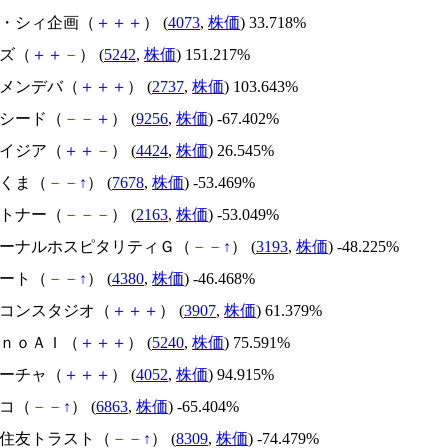
ジィ・シィ企画（
＋
＋
＋
） (
4073
,
株価
) 33.718%
イズ（
＋
＋
－
） (
5242
,
株価
) 151.217%
トーメンデバ（
＋
＋
＋
） (
2737
,
株価
) 103.643%
サクシード（
－
－
＋
） (
9256
,
株価
) -67.402%
アメイジア（
＋
＋
－
） (
4424
,
株価
) 26.545%
かさくま（
－
－
↑
） (
7678
,
株価
) -53.469%
アルトナー（
－
－
－
） (
2163
,
株価
) -53.049%
エターナルホスピタリティＧ（
－
－
↑
） (
3193
,
株価
) -48.225%
Ｍマート（
－
－
↑
） (
4380
,
株価
) -46.468%
シリコンスタジオ（
＋
＋
＋
） (
3907
,
株価
) 61.379%
ｍｏｎｏＡＩ（
＋
＋
＋
） (
5240
,
株価
) 75.591%
フィーチャ（
＋
＋
＋
） (
4052
,
株価
) 94.915%
レコ（
－
－
↑
） (
6863
,
株価
) -65.404%
三井住友トラスト（
－
－
↑
） (
8309
,
株価
) -74.479%