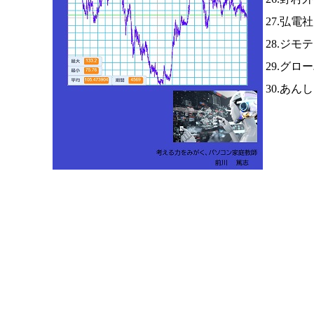
27.弘電
28.ジモ
29.グロ
30.あ