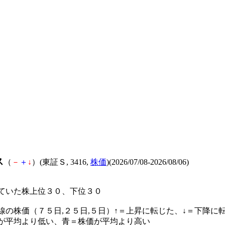
ス
（
－
＋
↓
）(東証Ｓ, 3416,
株価
)(2026/07/08-2026/08/06)
ていた株上位３０、下位３０
線の株価（７５日,２５日,５日）↑＝上昇に転じた、↓＝下降に
が平均より低い、青＝株価が平均より高い