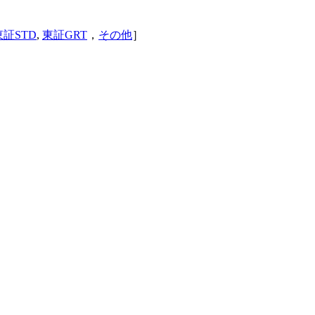
東証STD
,
東証GRT
，
その他
］