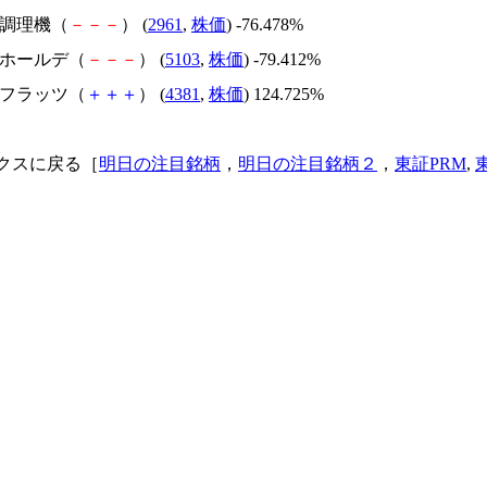
日本調理機（
－
－
－
） (
2961
,
株価
) -76.478%
昭和ホールデ（
－
－
－
） (
5103
,
株価
) -79.412%
ビーフラッツ（
＋
＋
＋
） (
4381
,
株価
) 124.725%
クスに戻る［
明日の注目銘柄
，
明日の注目銘柄２
，
東証PRM
,