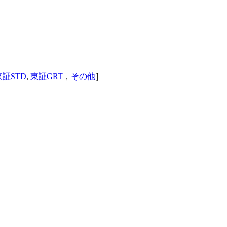
東証STD
,
東証GRT
，
その他
］