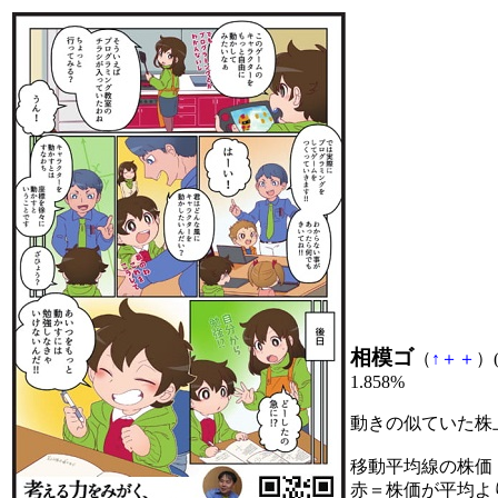
相模ゴ
（
↑
＋
＋
）(
1.858%
動きの似ていた株
移動平均線の株価
赤＝株価が平均よ