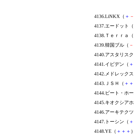
4136.LiNKX（
＋
4137.エードット（
4138.Ｔｅｒｒａ（
4139.韓国ブル（
－
4140.アスタリス
4141.イビデン（
＋
4142.メドレック
4143.ＪＳＨ（
＋
＋
4144.ビート・
4145.キオクシ
4146.アーキテク
4147.トーシン（
＋
4148.YE（
＋
＋
＋
）