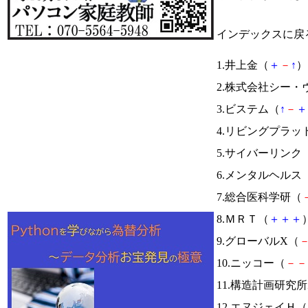
インデックスに戻
1.井上金（
＋
－
↑
） 
2.株式会社シー
3.ビステム（
↑
－
＋
4.リビングプラッ
5.サイバーリンク
6.メンタルヘルス
7.総合医科学研（
8.ＭＲＴ（
＋
＋
＋
）
9.グローバルX（
10.ニッコー（
－
－
11.構造計画研究
12.エヌジェイＨ（