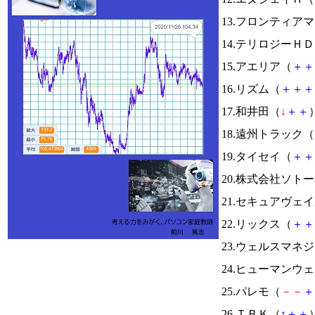
13.フロンティア
14.テリロジーＨ
15.アエリア（
＋
＋
16.リズム（
＋
＋
＋
17.和井田（
↓
＋
＋
）
18.遠州トラック（
19.タイセイ（
＋
＋
20.株式会社ソト
21.セキュアヴェ
22.リックス（
＋
＋
23.ウェルスマネ
24.ヒューマンウ
25.パレモ（
－
－
＋
26.ＴＢＫ（
↑
＋
＋
）