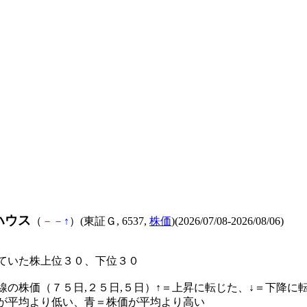
ハウス
（
－
－
↑
）(東証Ｇ, 6537,
株価
)(2026/07/08-2026/08/06)
ていた株上位３０、下位３０
線の株価（７５日,２５日,５日）↑＝上昇に転じた、↓＝下降に
が平均より低い、青＝株価が平均より高い