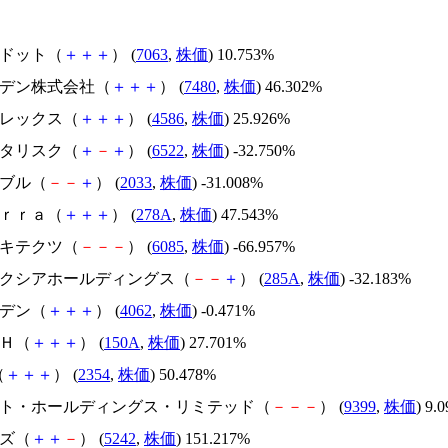
エードット（
＋
＋
＋
） (
7063
,
株価
) 10.753%
スズデン株式会社（
＋
＋
＋
） (
7480
,
株価
) 46.302%
メドレックス（
＋
＋
＋
） (
4586
,
株価
) 25.926%
アスタリスク（
＋
－
＋
） (
6522
,
株価
) -32.750%
韓国ブル（
－
－
＋
） (
2033
,
株価
) -31.008%
Ｔｅｒｒａ（
＋
＋
＋
） (
278A
,
株価
) 47.543%
アーキテクツ（
－
－
－
） (
6085
,
株価
) -66.957%
キオクシアホールディングス（
－
－
＋
） (
285A
,
株価
) -32.183%
イビデン（
＋
＋
＋
） (
4062
,
株価
) -0.471%
ＳＨ（
＋
＋
＋
） (
150A
,
株価
) 27.701%
（
＋
＋
＋
） (
2354
,
株価
) 50.478%
.ビート・ホールディングス・リミテッド（
－
－
－
） (
9399
,
株価
) 9.
イズ（
＋
＋
－
） (
5242
,
株価
) 151.217%