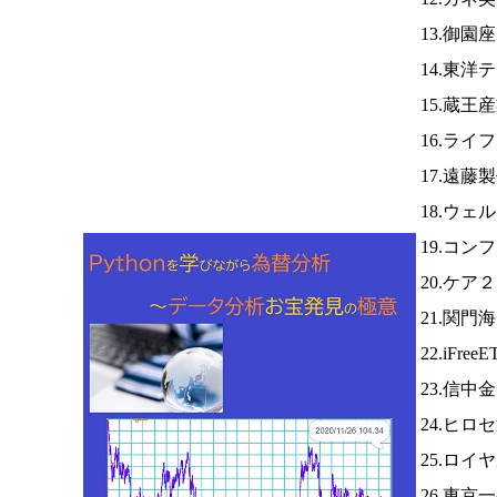
13.御園
14.東洋
15.蔵王
16.ライ
17.遠藤
18.ウ
19.コ
20.ケア
21.関門
22.iFree
23.信中
24.ヒロ
25.ロイ
26.東京