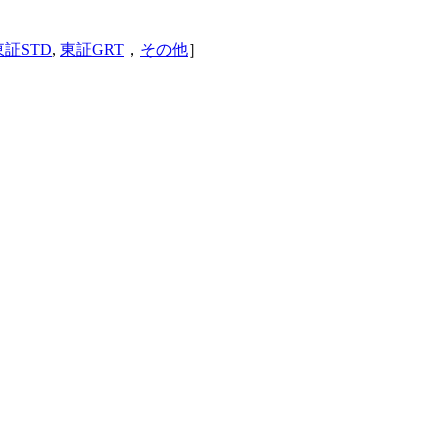
東証STD
,
東証GRT
，
その他
］