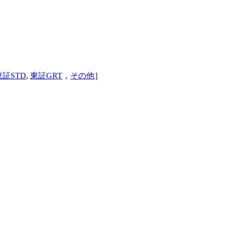
東証STD
,
東証GRT
，
その他
］