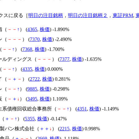
クスに戻る［
明日の注目銘柄
，
明日の注目銘柄２
，
東証PRM
,
脂（
－
－
↑
） (
4365
,
株価
) -1.890%
ン（
－
－
－
） (
7370
,
株価
) -2.490%
（
－
－
↑
） (
7368
,
株価
) -1.700%
ホールディングス（
－
－
－
） (
7377
,
株価
) -1.635%
（
－
－
↑
） (
4335
,
株価
) 0.000%
イ（
－
＋
－
） (
2722
,
株価
) 0.281%
レ（
－
－
↑
） (
9885
,
株価
) -0.298%
販（
－
＋
↓
） (
3495
,
株価
) 1.109%
再生系債権回収総合事務所（
－
－
↑
） (
4351
,
株価
) -1.149%
ボ（
＋
－
↑
） (
5355
,
株価
) -0.147%
一屋製パン株式会社（
＋
＋
↓
） (
2215
,
株価
) 0.998%
美食品（
＋
－
－
） (
2669
,
株価
) -1.118%