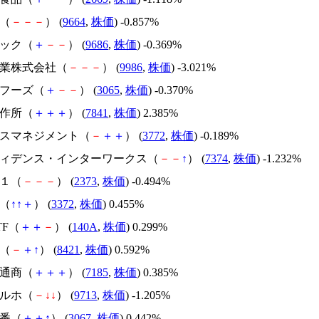
座（
－
－
－
） (
9664
,
株価
) -0.857%
テック（
＋
－
－
） (
9686
,
株価
) -0.369%
産業株式会社（
－
－
－
） (
9986
,
株価
) -3.021%
フフーズ（
＋
－
－
） (
3065
,
株価
) -0.370%
製作所（
＋
＋
＋
） (
7841
,
株価
) 2.385%
ェルスマネジメント（
－
＋
＋
） (
3772
,
株価
) -0.189%
ンフィデンス・インターワークス（
－
－
↑
） (
7374
,
株価
) -1.232%
２１（
－
－
－
） (
2373
,
株価
) -0.494%
海（
↑
↑
＋
） (
3372
,
株価
) 0.455%
ETF（
＋
＋
－
） (
140A
,
株価
) 0.299%
金（
－
＋
↑
） (
8421
,
株価
) 0.592%
セ通商（
＋
＋
＋
） (
7185
,
株価
) 0.385%
ヤルホ（
－
↓
↓
） (
9713
,
株価
) -1.205%
一番（
＋
＋
↑
） (
3067
,
株価
) 0.442%