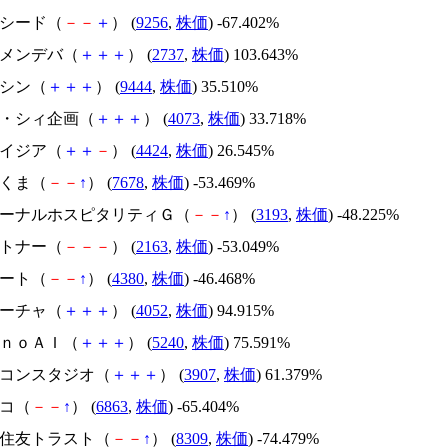
サクシード（
－
－
＋
） (
9256
,
株価
) -67.402%
トーメンデバ（
＋
＋
＋
） (
2737
,
株価
) 103.643%
トーシン（
＋
＋
＋
） (
9444
,
株価
) 35.510%
ジィ・シィ企画（
＋
＋
＋
） (
4073
,
株価
) 33.718%
アメイジア（
＋
＋
－
） (
4424
,
株価
) 26.545%
かさくま（
－
－
↑
） (
7678
,
株価
) -53.469%
エターナルホスピタリティＧ（
－
－
↑
） (
3193
,
株価
) -48.225%
アルトナー（
－
－
－
） (
2163
,
株価
) -53.049%
Ｍマート（
－
－
↑
） (
4380
,
株価
) -46.468%
フィーチャ（
＋
＋
＋
） (
4052
,
株価
) 94.915%
ｍｏｎｏＡＩ（
＋
＋
＋
） (
5240
,
株価
) 75.591%
シリコンスタジオ（
＋
＋
＋
） (
3907
,
株価
) 61.379%
レコ（
－
－
↑
） (
6863
,
株価
) -65.404%
三井住友トラスト（
－
－
↑
） (
8309
,
株価
) -74.479%