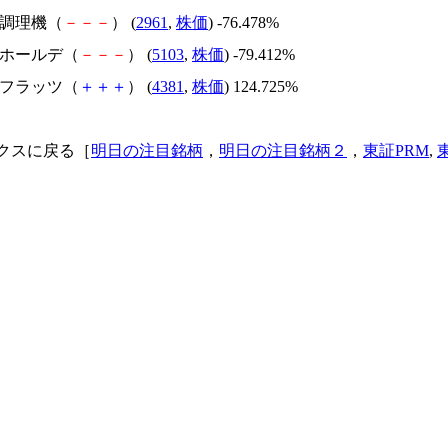
日本調理機（
－
－
－
） (
2961
,
株価
) -76.478%
昭和ホールデ（
－
－
－
） (
5103
,
株価
) -79.412%
ビーフラッツ（
＋
＋
＋
） (
4381
,
株価
) 124.725%
クスに戻る［
明日の注目銘柄
，
明日の注目銘柄２
，
東証PRM
,