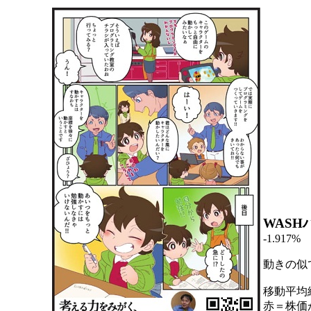
WASH
-1.917%
動きの似
移動平均
赤＝株価