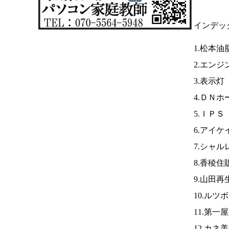
インデッ
1.松本油
2.エンジ
3.表示灯
4.ＤＮ
5.ＩＰＳ
6.アイケ
7.シャル
8.香稜住
9.山田
10.ルツ
11.第
12.カネ