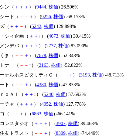
トーシン（
＋
＋
＋
） (
9444
,
株価
) 26.506%
サクシード（
－
－
＋
） (
9256
,
株価
) -68.153%
イズ（
＋
＋
－
） (
5242
,
株価
) 129.898%
ジィ・シィ企画（
＋
＋
↓
） (
4073
,
株価
) 30.415%
トーメンデバ（
＋
＋
＋
） (
2737
,
株価
) 83.090%
かさくま（
－
－
＋
） (
7678
,
株価
) -52.348%
アルトナー（
－
－
↑
） (
2163
,
株価
) -52.822%
エターナルホスピタリティＧ（
－
－
＋
） (
3193
,
株価
) -48.713%
Ｍマート（
－
－
＋
） (
4380
,
株価
) -47.833%
ｍｏｎｏＡＩ（
＋
＋
↓
） (
5240
,
株価
) 57.692%
フィーチャ（
＋
＋
＋
） (
4052
,
株価
) 127.778%
レコ（
－
－
＋
） (
6863
,
株価
) -66.141%
シリコンスタジオ（
＋
＋
＋
） (
3907
,
株価
) 89.468%
三井住友トラスト（
－
－
＋
） (
8309
,
株価
) -74.449%