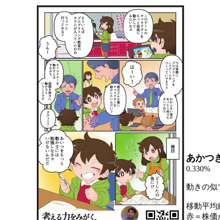
あかつ
0.330%
動きの似
移動平均
赤＝株価