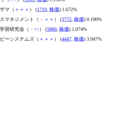
ハザマ（
＋
＋
＋
） (
1719
,
株価
) 1.672%
ェルスマネジメント（
－
＋
＋
） (
3772
,
株価
) 0.190%
田学習研究会（
－
↑
↑
） (
5869
,
株価
) 1.074%
ー・ビーシステムズ（
＋
＋
＋
） (
4447
,
株価
) 3.947%