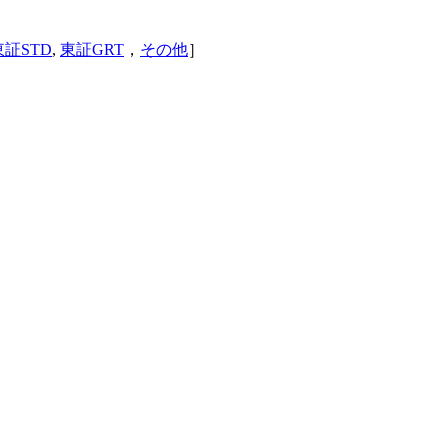
東証STD
,
東証GRT
，
その他
］