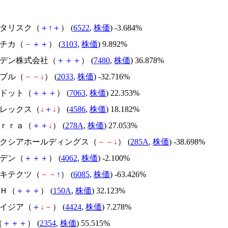
アスタリスク（
＋
↑
＋
） (
6522
,
株価
) -3.684%
ユニチカ（
－
＋
＋
） (
3103
,
株価
) 9.892%
スズデン株式会社（
＋
＋
＋
） (
7480
,
株価
) 36.878%
韓国ブル（
－
－
↓
） (
2033
,
株価
) -32.716%
エードット（
＋
＋
＋
） (
7063
,
株価
) 22.353%
メドレックス（
↓
＋
↓
） (
4586
,
株価
) 18.182%
Ｔｅｒｒａ（
＋
＋
↓
） (
278A
,
株価
) 27.053%
キオクシアホールディングス（
－
－
↓
） (
285A
,
株価
) -38.698%
イビデン（
＋
＋
＋
） (
4062
,
株価
) -2.100%
アーキテクツ（
－
－
↑
） (
6085
,
株価
) -63.426%
ＳＨ（
＋
＋
＋
） (
150A
,
株価
) 32.123%
アメイジア（
＋
↓
－
） (
4424
,
株価
) 7.278%
（
＋
＋
＋
） (
2354
,
株価
) 55.515%