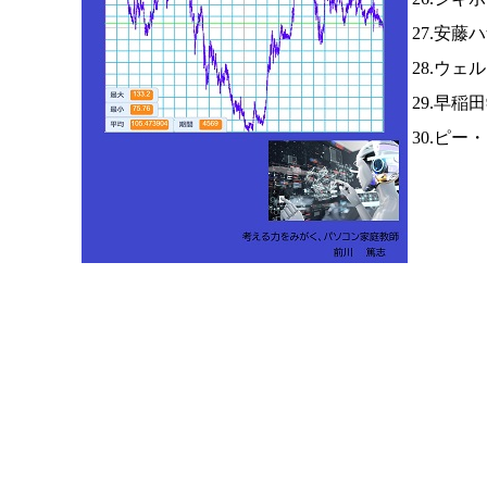
27.安藤
28.ウ
29.早稲
30.ピ