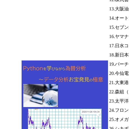
13.大阪
14.オー
15.セブ
16.ヤマ
17.日水
18.新
19.パー
20.今仙
21.大東
22.森組（
23.太
24.フ
25.オメ
26.シキ