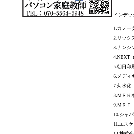
インデッ
1.カノー
2.リック
3.ナンシ
4.NEXT
5.朝日印
6.メディ
7.菊水化
8.ＭＲＫ
9.ＭＲＴ
10.ジ
11.エス
12.株式