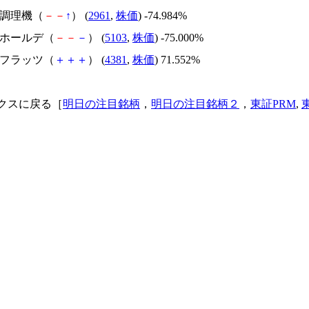
日本調理機（
－
－
↑
） (
2961
,
株価
) -74.984%
昭和ホールデ（
－
－
－
） (
5103
,
株価
) -75.000%
ビーフラッツ（
＋
＋
＋
） (
4381
,
株価
) 71.552%
クスに戻る［
明日の注目銘柄
，
明日の注目銘柄２
，
東証PRM
,