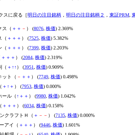
クスに戻る［
明日の注目銘柄
，
明日の注目銘柄２
，
東証PRM
,
クス（
＋
＋
－
） (
8076
,
株価
) 2.369%
ス（
＋
＋
＋
） (
7525
,
株価
) 5.382%
ン（
＋
＋
＋
） (
7399
,
株価
) 2.203%
（
＋
＋
＋
） (
2084
,
株価
) 2.319%
刷（
＋
↑
↑
） (
3951
,
株価
) 0.909%
キット（
－
＋
＋
） (
7749
,
株価
) 0.498%
（
＋
↑
＋
） (
7953
,
株価
) 0.000%
ホール（
↑
＋
＋
） (
9980
,
株価
) 1.042%
（
＋
＋
＋
） (
6034
,
株価
) 0.158%
ャパンクラフトＨ（
＋
－
－
） (
7135
,
株価
) 0.000%
ケーアイ（
＋
＋
＋
） (
9446
,
株価
) 1.601%
会社船場（
－
－
↑
） (
6540
,
株価
) -1.908%