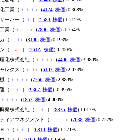
油化工業（
＋
＋
＋
） (
4124
,
株価
) 0.368%
トサーバー（
↑
↑
↑
） (
5589
,
株価
) 1.215%
ン工業（
＋
－
－
） (
7896
,
株価
) -1.754%
ナカ（
－
↑
↑
） (
8190
,
株価
) 0.193%
コン（
－
↓
－
） (
261A
,
株価
) 0.200%
日本理化株式会社（
＋
＋
＋
） (
4406
,
株価
) 3.980%
チャレクス（
＋
↑
↑
） (
6193
,
株価
) 2.073%
電機（
＋
＋
＋
） (
7266
,
株価
) 2.889%
港運（
－
＋
↑
） (
9367
,
株価
) -0.995%
＋
＋
＋
） (
1853
,
株価
) 4.000%
平洋興発株式会社（
－
＋
↑
） (
8835
,
株価
) 1.017%
ロンティアマネジメント（
－
－
－
） (
7038
,
株価
) 0.727%
ガＨＤ（
＋
＋
↑
） (
6819
,
株価
) 1.271%
ボウ（
↑
↑
↑
） (
3109
,
株価
) 1.156%