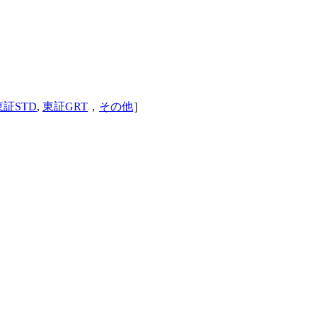
東証STD
,
東証GRT
，
その他
］