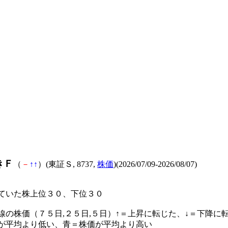
きＦ
（
－
↑
↑
）(東証Ｓ, 8737,
株価
)(2026/07/09-2026/08/07)
ていた株上位３０、下位３０
線の株価（７５日,２５日,５日）↑＝上昇に転じた、↓＝下降に
が平均より低い、青＝株価が平均より高い