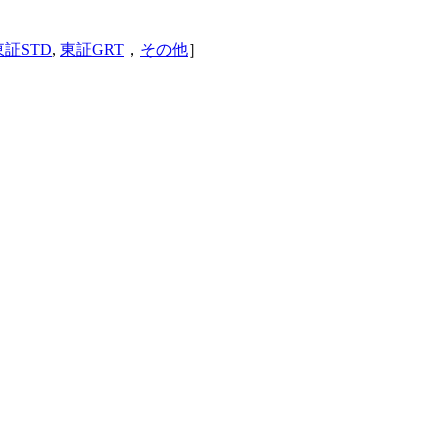
東証STD
,
東証GRT
，
その他
］