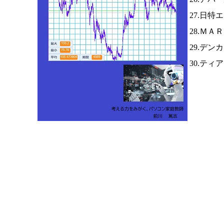
27.日特
28.ＭＡ
29.デン
30.テ