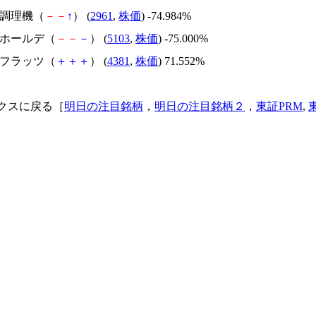
日本調理機（
－
－
↑
） (
2961
,
株価
) -74.984%
昭和ホールデ（
－
－
－
） (
5103
,
株価
) -75.000%
ビーフラッツ（
＋
＋
＋
） (
4381
,
株価
) 71.552%
クスに戻る［
明日の注目銘柄
，
明日の注目銘柄２
，
東証PRM
,