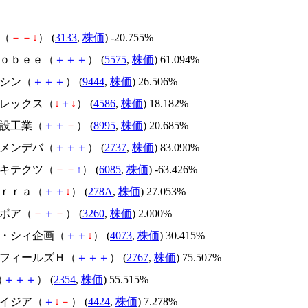
帆（
－
－
↓
） (
3133
,
株価
) -20.755%
Ｇｌｏｂｅｅ（
＋
＋
＋
） (
5575
,
株価
) 61.094%
トーシン（
＋
＋
＋
） (
9444
,
株価
) 26.506%
メドレックス（
↓
＋
↓
） (
4586
,
株価
) 18.182%
誠建設工業（
＋
＋
－
） (
8995
,
株価
) 20.685%
トーメンデバ（
＋
＋
＋
） (
2737
,
株価
) 83.090%
アーキテクツ（
－
－
↑
） (
6085
,
株価
) -63.426%
Ｔｅｒｒａ（
＋
＋
↓
） (
278A
,
株価
) 27.053%
エスポア（
－
＋
－
） (
3260
,
株価
) 2.000%
ジィ・シィ企画（
＋
＋
↓
） (
4073
,
株価
) 30.415%
円谷フィールズＨ（
＋
＋
＋
） (
2767
,
株価
) 75.507%
（
＋
＋
＋
） (
2354
,
株価
) 55.515%
アメイジア（
＋
↓
－
） (
4424
,
株価
) 7.278%