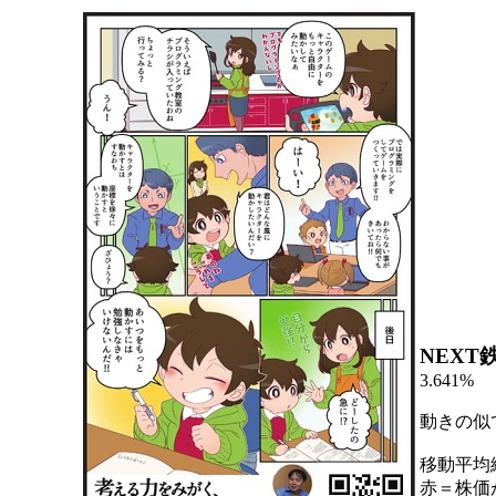
NEXT
3.641%
動きの似
移動平均
赤＝株価