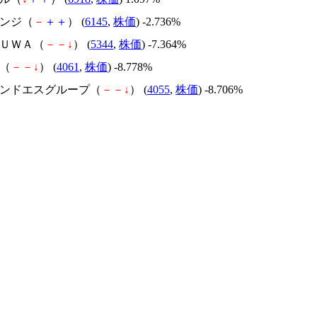
エンジ（
－
＋
＋
） (
6145
,
株価
) -2.736%
ＲＵＷＡ（
－
－
↓
） (
5344
,
株価
) -7.364%
カ（
－
－
↓
） (
4061
,
株価
) -8.778%
ィアンドエスグループ（
－
－
↓
） (
4055
,
株価
) -8.706%