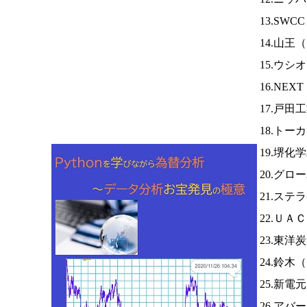
13.SWC
14.山王（
15.ウシ
16.NEX
17.戸田
18.トー
19.堺化
20.グ
21.ステ
22.ＵＡ
23.東洋
24.鈴木（
25.新電
26.アバ