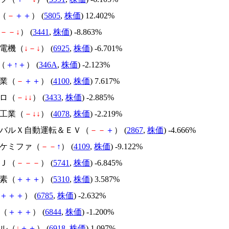
C（
－
＋
＋
） (
5805
,
株価
) 12.402%
－
－
↓
） (
3441
,
株価
) -8.863%
オ電機（
↓
－
↓
） (
6925
,
株価
) -6.701%
T（
＋
↑
＋
） (
346A
,
株価
) -2.123%
工業（
－
＋
＋
） (
4100
,
株価
) 7.617%
カロ（
－
↓
↓
） (
3433
,
株価
) -2.885%
学工業（
－
↓
↓
） (
4078
,
株価
) -2.219%
ローバルＸ自動運転＆ＥＶ（
－
－
＋
） (
2867
,
株価
) -4.666%
ラケミファ（
－
－
↑
） (
4109
,
株価
) -9.122%
ＣＪ（
－
－
－
） (
5741
,
株価
) -6.845%
炭素（
＋
＋
＋
） (
5310
,
株価
) 3.587%
＋
＋
＋
） (
6785
,
株価
) -2.632%
元（
＋
＋
＋
） (
6844
,
株価
) -1.200%
ール（
↓
＋
＋
） (
6918
,
株価
) 1.097%