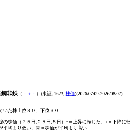
鉄鋼非鉄
（
－
＋
＋
）(東証, 1623,
株価
)(2026/07/09-2026/08/07)
ていた株上位３０、下位３０
線の株価（７５日,２５日,５日）↑＝上昇に転じた、↓＝下降に
が平均より低い、青＝株価が平均より高い