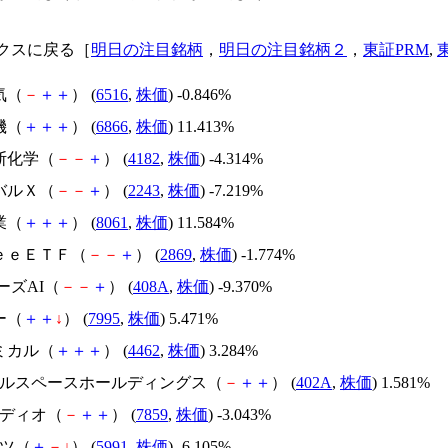
クスに戻る［
明日の注目銘柄
，
明日の注目銘柄２
，
東証PRM
,
気（
－
＋
＋
） (
6516
,
株価
) -0.846%
機（
＋
＋
＋
） (
6866
,
株価
) 11.413%
斯化学（
－
－
＋
） (
4182
,
株価
) -4.314%
バルＸ（
－
－
＋
） (
2243
,
株価
) -7.219%
業（
＋
＋
＋
） (
8061
,
株価
) 11.584%
ｒｅｅＥＴＦ（
－
－
＋
） (
2869
,
株価
) -1.774%
アーズAI（
－
－
＋
） (
408A
,
株価
) -9.370%
ー（
＋
＋
↓
） (
7995
,
株価
) 5.471%
ミカル（
＋
＋
＋
） (
4462
,
株価
) 3.284%
クセルスペースホールディングス（
－
＋
＋
） (
402A
,
株価
) 1.581%
メディオ（
－
＋
＋
） (
7859
,
株価
) -3.043%
パツ（
＋
－
↓
） (
5991
,
株価
) -6.105%