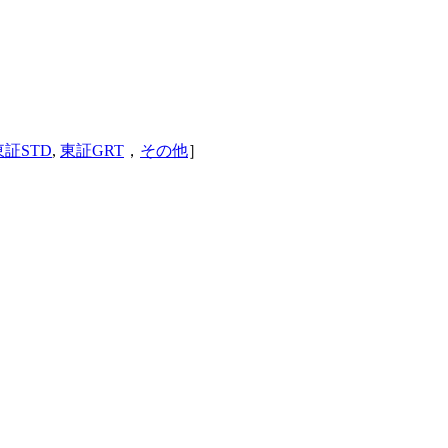
東証STD
,
東証GRT
，
その他
］