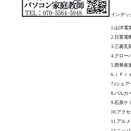
インデッ
1.山洋電
2.日置電
3.三菱瓦
4.グロー
5.西華産
6.ｉＦ
7.iシェ
8.バルカ
9.石原ケ
10.ア
11.アル
12.ニッ