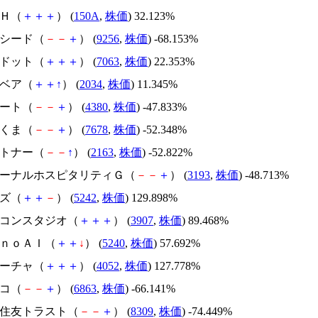
ＳＨ（
＋
＋
＋
） (
150A
,
株価
) 32.123%
サクシード（
－
－
＋
） (
9256
,
株価
) -68.153%
エードット（
＋
＋
＋
） (
7063
,
株価
) 22.353%
韓国ベア（
＋
＋
↑
） (
2034
,
株価
) 11.345%
Ｍマート（
－
－
＋
） (
4380
,
株価
) -47.833%
かさくま（
－
－
＋
） (
7678
,
株価
) -52.348%
アルトナー（
－
－
↑
） (
2163
,
株価
) -52.822%
エターナルホスピタリティＧ（
－
－
＋
） (
3193
,
株価
) -48.713%
イズ（
＋
＋
－
） (
5242
,
株価
) 129.898%
シリコンスタジオ（
＋
＋
＋
） (
3907
,
株価
) 89.468%
ｍｏｎｏＡＩ（
＋
＋
↓
） (
5240
,
株価
) 57.692%
フィーチャ（
＋
＋
＋
） (
4052
,
株価
) 127.778%
レコ（
－
－
＋
） (
6863
,
株価
) -66.141%
三井住友トラスト（
－
－
＋
） (
8309
,
株価
) -74.449%