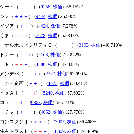
サクシード（
－
－
＋
） (
9256
,
株価
) -68.153%
トーシン（
＋
＋
＋
） (
9444
,
株価
) 26.506%
アメイジア（
＋
↓
－
） (
4424
,
株価
) 7.278%
かさくま（
－
－
＋
） (
7678
,
株価
) -52.348%
エターナルホスピタリティＧ（
－
－
＋
） (
3193
,
株価
) -48.713%
アルトナー（
－
－
↑
） (
2163
,
株価
) -52.822%
Ｍマート（
－
－
＋
） (
4380
,
株価
) -47.833%
トーメンデバ（
＋
＋
＋
） (
2737
,
株価
) 83.090%
ジィ・シィ企画（
＋
＋
↓
） (
4073
,
株価
) 30.415%
ｍｏｎｏＡＩ（
＋
＋
↓
） (
5240
,
株価
) 57.692%
レコ（
－
－
＋
） (
6863
,
株価
) -66.141%
フィーチャ（
＋
＋
＋
） (
4052
,
株価
) 127.778%
シリコンスタジオ（
＋
＋
＋
） (
3907
,
株価
) 89.468%
三井住友トラスト（
－
－
＋
） (
8309
,
株価
) -74.449%