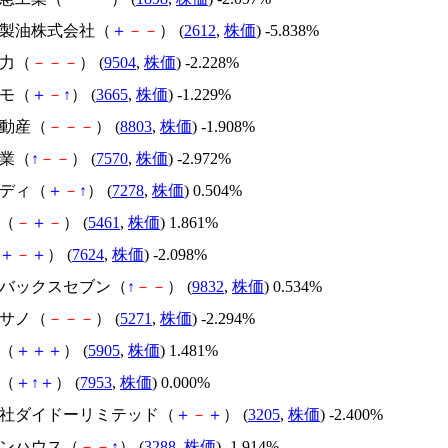
どや製油株式会社（
＋
－
－
） (
2612
,
株価
) -5.838%
電力（
－
－
－
） (
9504
,
株価
) -2.228%
グモ（
＋
－
↑
） (
3665
,
株価
) -1.229%
不動産（
－
－
－
） (
8803
,
株価
) -1.908%
総業（
↑
－
－
） (
7570
,
株価
) -2.972%
セディ（
＋
－
↑
） (
7278
,
株価
) 0.504%
鋼（
－
＋
－
） (
5461
,
株価
) 1.861%
＋
－
＋
） (
7624
,
株価
) -2.098%
ートバックスセブン（
↑
－
－
） (
9832
,
株価
) 0.534%
アサノ（
－
－
－
） (
5271
,
株価
) -2.294%
ン（
＋
＋
＋
） (
5905
,
株価
) 1.481%
化（
＋
↑
＋
） (
7953
,
株価
) 0.000%
式会社ダイドーリミテッド（
＋
－
＋
） (
3205
,
株価
) -2.400%
プンハウス（
－
－
↑
） (
3288
,
株価
) -1.914%