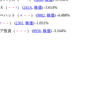
ＸＸ（
－
－
↑
） (
241A
,
株価
) -3.614%
ローハット（
＋
－
－
） (
9882
,
株価
) -4.488%
↑
－
－
） (
2301
,
株価
) -1.051%
ミア投資（
－
－
－
） (
8956
,
株価
) -3.164%