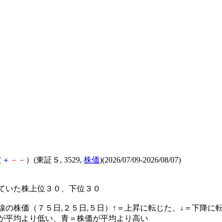
（
＋
－
－
）(東証Ｓ, 3529,
株価
)(2026/07/09-2026/08/07)
ていた株上位３０、下位３０
線の株価（７５日,２５日,５日）↑＝上昇に転じた、↓＝下降に
が平均より低い、青＝株価が平均より高い