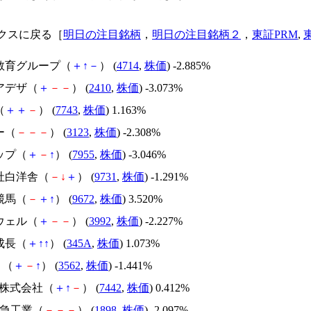
クスに戻る［
明日の注目銘柄
，
明日の注目銘柄２
，
東証PRM
,
ー教育グループ（
＋
↑
－
） (
4714
,
株価
) -2.885%
アデザ（
＋
－
－
） (
2410
,
株価
) -3.073%
（
＋
＋
－
） (
7743
,
株価
) 1.163%
ー（
－
－
－
） (
3123
,
株価
) -2.308%
ップ（
＋
－
↑
） (
7955
,
株価
) -3.046%
会社白洋舎（
－
↓
＋
） (
9731
,
株価
) -1.291%
競馬（
－
＋
↑
） (
9672
,
株価
) 3.520%
ウェル（
＋
－
－
） (
3992
,
株価
) -2.227%
成長（
＋
↑
↑
） (
345A
,
株価
) 1.073%
１（
＋
－
↑
） (
3562
,
株価
) -1.441%
福株式会社（
＋
↑
－
） (
7442
,
株価
) 0.412%
東急工業（
－
－
－
） (
1898
,
株価
) -2.097%