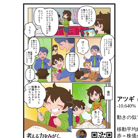
アツギ
-10.640%
動きの似
移動平均
赤＝株価