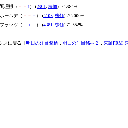
日本調理機（
－
－
↑
） (
2961
,
株価
) -74.984%
昭和ホールデ（
－
－
－
） (
5103
,
株価
) -75.000%
ビーフラッツ（
＋
＋
＋
） (
4381
,
株価
) 71.552%
クスに戻る［
明日の注目銘柄
，
明日の注目銘柄２
，
東証PRM
,