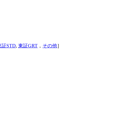
東証STD
,
東証GRT
，
その他
］