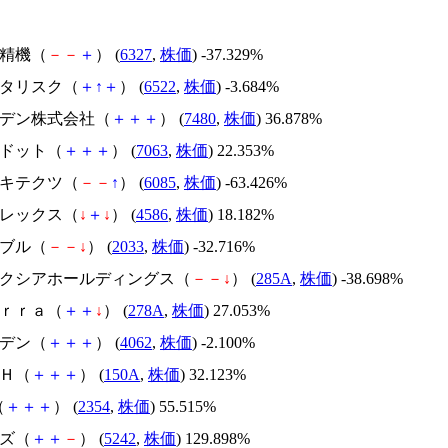
北川精機（
－
－
＋
） (
6327
,
株価
) -37.329%
アスタリスク（
＋
↑
＋
） (
6522
,
株価
) -3.684%
スズデン株式会社（
＋
＋
＋
） (
7480
,
株価
) 36.878%
エードット（
＋
＋
＋
） (
7063
,
株価
) 22.353%
アーキテクツ（
－
－
↑
） (
6085
,
株価
) -63.426%
メドレックス（
↓
＋
↓
） (
4586
,
株価
) 18.182%
韓国ブル（
－
－
↓
） (
2033
,
株価
) -32.716%
キオクシアホールディングス（
－
－
↓
） (
285A
,
株価
) -38.698%
Ｔｅｒｒａ（
＋
＋
↓
） (
278A
,
株価
) 27.053%
イビデン（
＋
＋
＋
） (
4062
,
株価
) -2.100%
ＳＨ（
＋
＋
＋
） (
150A
,
株価
) 32.123%
（
＋
＋
＋
） (
2354
,
株価
) 55.515%
イズ（
＋
＋
－
） (
5242
,
株価
) 129.898%