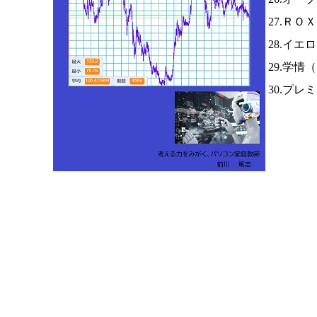
27.ＲＯ
28.イエ
29.学情（
30.プレ