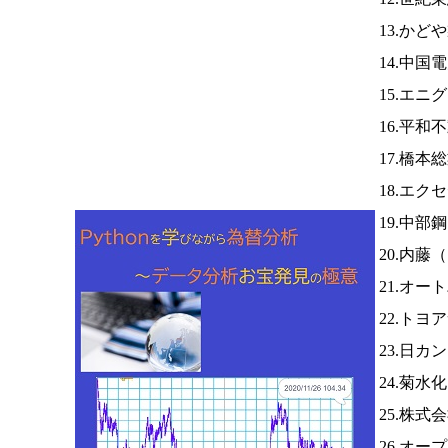
13.か
14.中国
15.エニ
16.平和
17.橋本
18.エク
19.中部
20.内藤（
21.オ
22.トヨ
23.日カ
24.菊水
25.株
26.オー