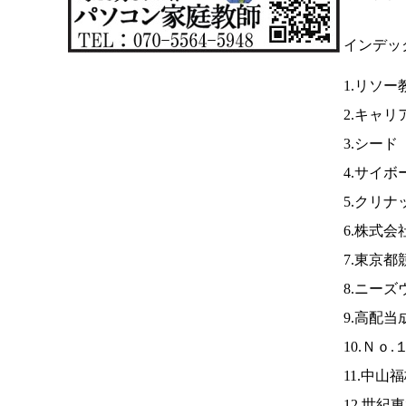
インデッ
1.リソ
2.キャリ
3.シード
4.サイボ
5.クリナ
6.株式
7.東京都
8.ニーズ
9.高配当
10.Ｎｏ.
11.中山
12.世紀