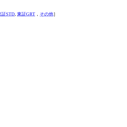
東証STD
,
東証GRT
，
その他
］