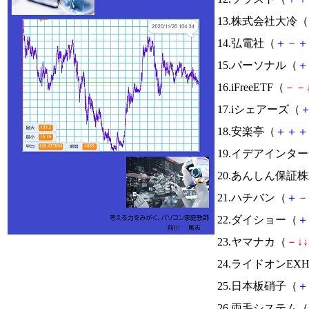
13.株式会社大冷（
14.弘電社（
＋
－
＋
15.パーソナル（
＋
16.iFreeETF（
－
－
17.iシェアーズ（
18.安楽亭（
＋
＋
＋
19.イデアインタ
20.あんしん保証
21.ハチバン（
＋
－
22.ダイショー（
＋
23.ヤマナカ（
－
↓
↓
24.ライドオンEX
25.日本板硝子（
＋
26.両毛システム（