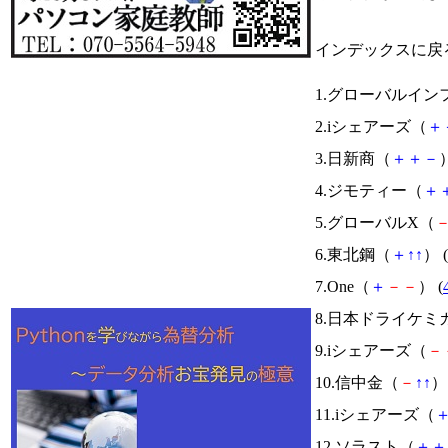
インデックスに戻
1.グローバルイン
2.iシェアーズ（
＋
3.日新商（
＋
＋
－
）
4.ジモティー（
＋
5.グローバルX（
6.東北鋼（
＋
↑
↑
） (
7.One（
＋
－
－
） (
8.日本ドライケミ
9.iシェアーズ（
－
10.信中金（
－
↑
↑
） 
11.iシェアーズ（
12.ソラスト（
＋
＋