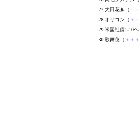
27.大田花き（
－
－
28.オリコン（
＋
－
29.米国社債1-10
30.歌舞伎（
＋
＋
＋