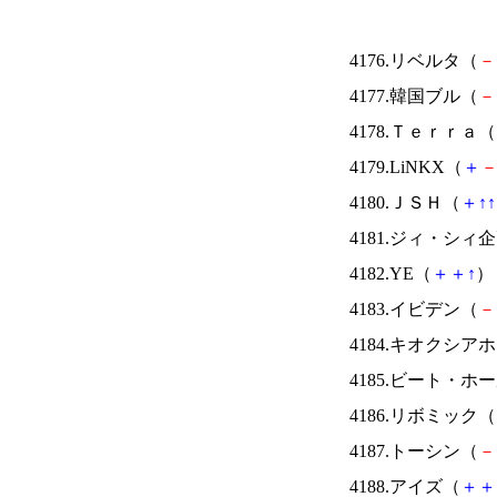
4176.リベルタ（
－
4177.韓国ブル（
－
4178.Ｔｅｒｒａ（
4179.LiNKX（
＋
4180.ＪＳＨ（
＋
↑
↑
4181.ジィ・シィ
4182.YE（
＋
＋
↑
） 
4183.イビデン（
－
4184.キオクシ
4185.ビート・
4186.リボミック（
4187.トーシン（
－
4188.アイズ（
＋
＋