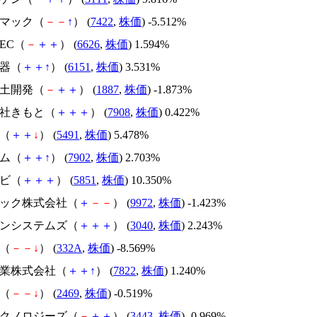
レマック（
－
－
↑
） (
7422
,
株価
) -5.512%
TEC（
－
＋
＋
） (
6626
,
株価
) 1.594%
工器（
＋
＋
↑
） (
6151
,
株価
) 3.531%
国土開発（
－
＋
＋
） (
1887
,
株価
) -1.873%
会社きもと（
＋
＋
＋
） (
7908
,
株価
) 0.422%
属（
＋
＋
↓
） (
5491
,
株価
) 5.478%
コム（
＋
＋
↑
） (
7902
,
株価
) 2.703%
ービ（
＋
＋
＋
） (
5851
,
株価
) 10.350%
ルテック株式会社（
＋
－
－
） (
9972
,
株価
) -1.423%
リトンシステムズ（
＋
＋
＋
） (
3040
,
株価
) 2.243%
ク（
－
－
↓
） (
332A
,
株価
) -8.569%
産業株式会社（
＋
＋
↑
） (
7822
,
株価
) 1.240%
ノ（
－
－
↓
） (
2469
,
株価
) -0.519%
田テクノロジーズ（
－
＋
＋
） (
3443
,
株価
) -0.969%