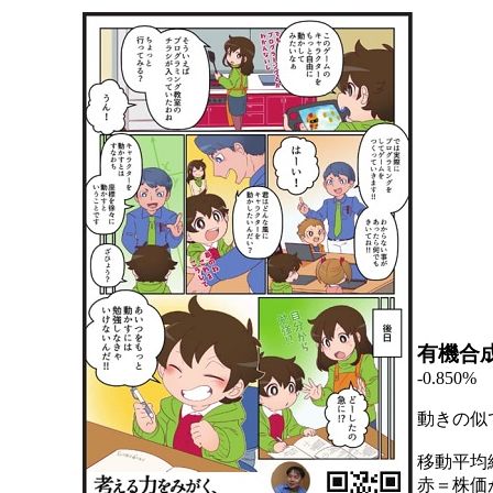
有機合
-0.850%
動きの似
移動平均
赤＝株価