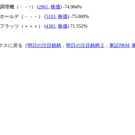
日本調理機（
－
－
↑
） (
2961
,
株価
) -74.984%
昭和ホールデ（
－
－
－
） (
5103
,
株価
) -75.000%
ビーフラッツ（
＋
＋
＋
） (
4381
,
株価
) 71.552%
クスに戻る［
明日の注目銘柄
，
明日の注目銘柄２
，
東証PRM
,