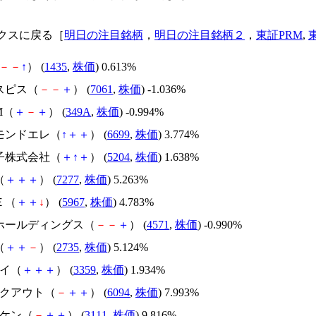
クスに戻る［
明日の注目銘柄
，
明日の注目銘柄２
，
東証PRM
,
－
－
↑
） (
1435
,
株価
) 0.613%
スピス（
－
－
＋
） (
7061
,
株価
) -1.036%
M（
＋
－
＋
） (
349A
,
株価
) -0.994%
ヤモンドエレ（
↑
＋
＋
） (
6699
,
株価
) 3.774%
硝子株式会社（
＋
↑
＋
） (
5204
,
株価
) 1.638%
（
＋
＋
＋
） (
7277
,
株価
) 5.263%
Ｅ（
＋
＋
↓
） (
5967
,
株価
) 4.783%
Oホールディングス（
－
－
＋
） (
4571
,
株価
) -0.990%
（
＋
＋
－
） (
2735
,
株価
) 5.124%
セイ（
＋
＋
＋
） (
3359
,
株価
) 1.934%
ークアウト（
－
＋
＋
） (
6094
,
株価
) 7.993%
ミケン（
－
＋
＋
） (
3111
,
株価
) 9.816%