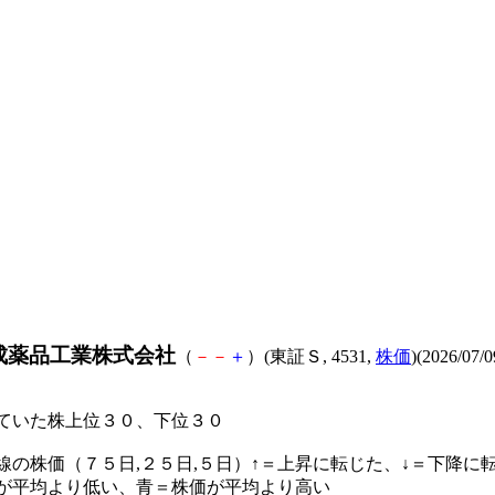
成薬品工業株式会社
（
－
－
＋
）(東証Ｓ, 4531,
株価
)(2026/07/0
ていた株上位３０、下位３０
線の株価（７５日,２５日,５日）↑＝上昇に転じた、↓＝下降に
が平均より低い、青＝株価が平均より高い