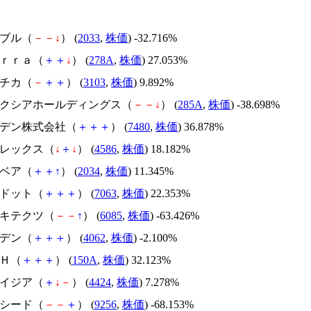
韓国ブル（
－
－
↓
） (
2033
,
株価
) -32.716%
Ｔｅｒｒａ（
＋
＋
↓
） (
278A
,
株価
) 27.053%
ユニチカ（
－
＋
＋
） (
3103
,
株価
) 9.892%
キオクシアホールディングス（
－
－
↓
） (
285A
,
株価
) -38.698%
スズデン株式会社（
＋
＋
＋
） (
7480
,
株価
) 36.878%
メドレックス（
↓
＋
↓
） (
4586
,
株価
) 18.182%
韓国ベア（
＋
＋
↑
） (
2034
,
株価
) 11.345%
エードット（
＋
＋
＋
） (
7063
,
株価
) 22.353%
アーキテクツ（
－
－
↑
） (
6085
,
株価
) -63.426%
イビデン（
＋
＋
＋
） (
4062
,
株価
) -2.100%
ＳＨ（
＋
＋
＋
） (
150A
,
株価
) 32.123%
アメイジア（
＋
↓
－
） (
4424
,
株価
) 7.278%
サクシード（
－
－
＋
） (
9256
,
株価
) -68.153%