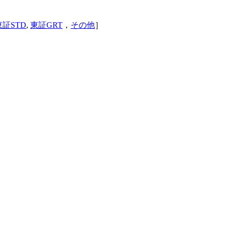
東証STD
,
東証GRT
，
その他
］