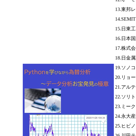
13.東邦
14.SEMI
15.日東
16.日本
17.株式
18.日金
19.ソノ
20.リョ
21.ア
22.ソ
23.ミー
24.永大
25.ヒビ
26.川