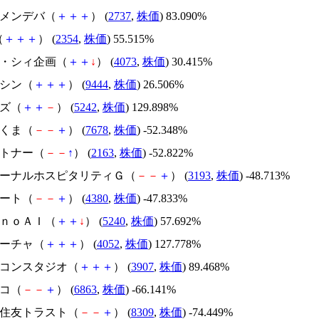
トーメンデバ（
＋
＋
＋
） (
2737
,
株価
) 83.090%
（
＋
＋
＋
） (
2354
,
株価
) 55.515%
ジィ・シィ企画（
＋
＋
↓
） (
4073
,
株価
) 30.415%
トーシン（
＋
＋
＋
） (
9444
,
株価
) 26.506%
イズ（
＋
＋
－
） (
5242
,
株価
) 129.898%
かさくま（
－
－
＋
） (
7678
,
株価
) -52.348%
アルトナー（
－
－
↑
） (
2163
,
株価
) -52.822%
エターナルホスピタリティＧ（
－
－
＋
） (
3193
,
株価
) -48.713%
Ｍマート（
－
－
＋
） (
4380
,
株価
) -47.833%
ｍｏｎｏＡＩ（
＋
＋
↓
） (
5240
,
株価
) 57.692%
フィーチャ（
＋
＋
＋
） (
4052
,
株価
) 127.778%
シリコンスタジオ（
＋
＋
＋
） (
3907
,
株価
) 89.468%
レコ（
－
－
＋
） (
6863
,
株価
) -66.141%
三井住友トラスト（
－
－
＋
） (
8309
,
株価
) -74.449%