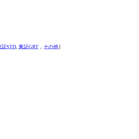
東証STD
,
東証GRT
，
その他
］