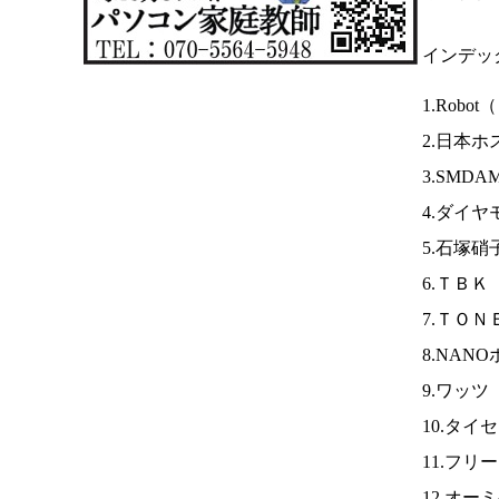
インデッ
1.Robot（
2.日本ホ
3.SMDA
4.ダイ
5.石塚
6.ＴＢＫ
7.ＴＯＮ
8.NAN
9.ワッツ
10.タイ
11.フリ
12.オー