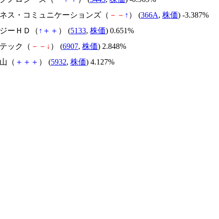
ェルネス・コミュニケーションズ（
－
－
↑
） (
366A
,
株価
) -3.387%
ロジーＨＤ（
↑
＋
＋
） (
5133
,
株価
) 0.651%
マテック（
－
－
↓
） (
6907
,
株価
) 2.848%
立山（
＋
＋
＋
） (
5932
,
株価
) 4.127%