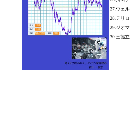
27.ウ
28.テリ
29.ジオ
30.三協