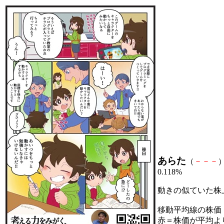
あらた
（
－
－
－
）
0.118%
動きの似ていた株
移動平均線の株価
赤＝株価が平均よ