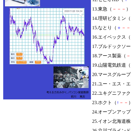
13.東急（
－
－
－
） 
14.理研ビタミン（
15.なとり（
＋
－
－
16.エイベックス（
17.ブルドックソ
18.アース製薬（
－
19.山陽電気鉄道（
20.マースグループ
21.ユー・エス・
22.ユキグニファ
23.ホクト（
↑
－
－
）
24.オープンアッ
25.イオン北海道
26.立川ブライン