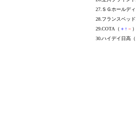
27.ＳＧホールデ
28.フランスベッド
29.COTA（
＋
↑
－
）
30.ハイデイ日高（