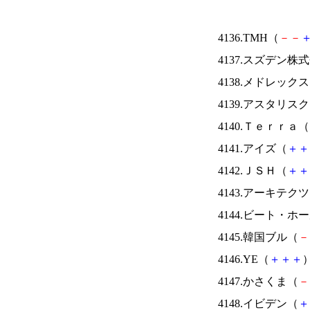
4136.TMH（
－
－
4137.スズデン株
4138.メドレック
4139.アスタリス
4140.Ｔｅｒｒａ（
4141.アイズ（
＋
＋
4142.ＪＳＨ（
＋
＋
4143.アーキテク
4144.ビート・
4145.韓国ブル（
－
4146.YE（
＋
＋
＋
）
4147.かさくま（
－
4148.イビデン（
＋