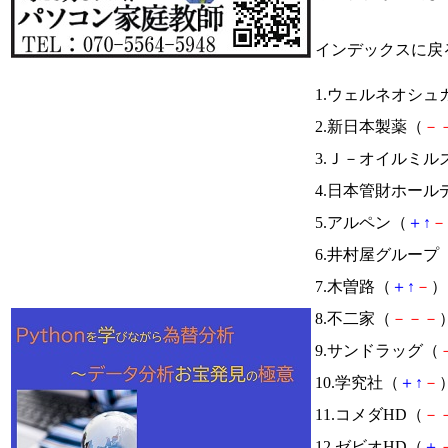
インデックスに戻
1.ウェルネオシュ
2.新日本製薬（
－
3.Ｊ－オイルミル
4.日本管財ホール
5.アルペン（
＋
↑
－
6.井村屋グループ
7.木曽路（
＋
↑
－
） 
8.不二家（
－
－
－
）
9.サンドラッグ（
10.学究社（
＋
↑
－
）
11.コメダHD（
－
12.ゼビオHD（
＋