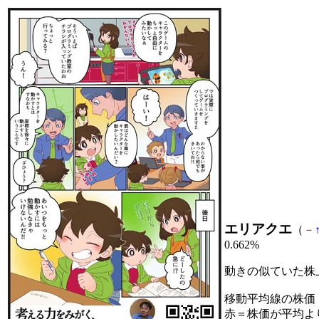
エリアクエ
（
－
0.662%
動きの似ていた株
移動平均線の株価
赤＝株価が平均よ