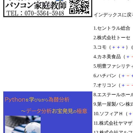
インデックスに戻
1.セントラル総合
2.株式会社トーセ
3.コモ（
＋
＋
＋
） (
4.カネ美食品（
＋
5.明豊ファシリ
6.ハチバン（
＋
－
7.オリコン（
＋
－
8.エステールホ
9.第一屋製パン株
10.ソフィアＨ（
＋
11.株式会社ヤマ
12.株式会社アル