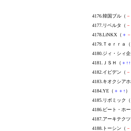
4176.韓国ブル（
－
4177.リベルタ（
－
4178.LiNKX（
＋
4179.Ｔｅｒｒａ（
4180.ジィ・シィ
4181.ＪＳＨ（
＋
↑
↑
4182.イビデン（
－
4183.キオクシ
4184.YE（
＋
＋
↑
） 
4185.リボミック（
4186.ビート・
4187.アーキテク
4188.トーシン（
－