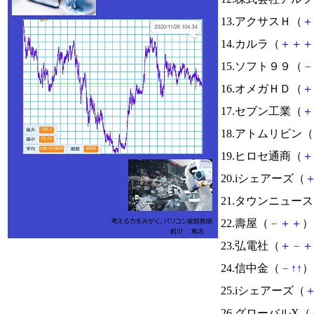
13.アクサスＨ（
＋
14.カルラ（
＋
＋
＋
15.ソフト９９（
－
16.オメガＨＤ（
＋
17.セブン工業（
＋
18.アトムリビン（
19.ヒロセ通商（
＋
20.iシェアーズ（
21.タウンニュー
22.壽屋（
－
＋
＋
） 
23.弘電社（
＋
－
＋
24.信中金（
－
↑
↑
） 
25.iシェアーズ（
26.グローバルX（