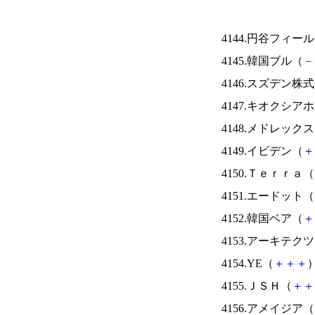
4144.円谷フィー
4145.韓国ブル（
－
4146.スズデン株
4147.キオクシ
4148.メドレック
4149.イビデン（
＋
4150.Ｔｅｒｒａ（
4151.エードット（
4152.韓国ベア（
＋
4153.アーキテク
4154.YE（
＋
＋
＋
）
4155.ＪＳＨ（
＋
＋
4156.アメイジア（