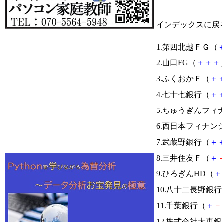
インデックスに戻
1.第四北越ＦＧ（
2.山口FG（
＋
＋
＋
3.ふくおかＦ（
＋
4.七十七銀行（
＋
5.ちゅうぎんフィ
6.西日本フィナン
7.武蔵野銀行（
＋
8.三井住友Ｆ（
＋
9.ひろぎんHD（
＋
10.八十二長野銀
11.千葉銀行（
＋
－
12.株式会社大東