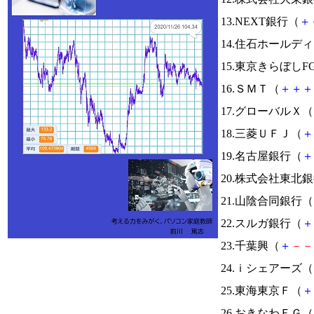
13.NEXT銀行（
＋
14.住石ホールデ
15.東京きらぼしF
16.ＳＭＴ（
＋
＋
＋
17.グローバルＸ（
18.三菱ＵＦＪ（
＋
19.名古屋銀行（
＋
20.株式会社東北
21.山陰合同銀行（
22.スルガ銀行（
＋
23.千葉興（
＋
－
－
24.ｉシェアーズ（
25.東海東京Ｆ（
＋
26.おきなわＦＧ（