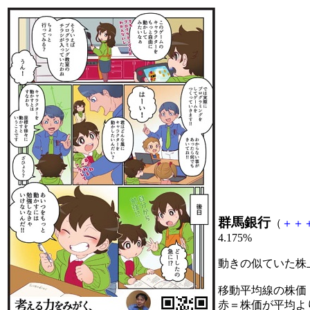
群馬銀行
（
＋
＋
4.175%
動きの似ていた株
移動平均線の株価
赤＝株価が平均よ