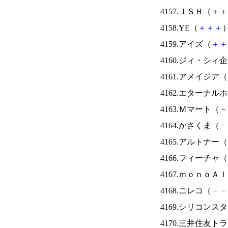
4157.ＪＳＨ（
＋
＋
4158.YE（
＋
＋
＋
）
4159.アイズ（
＋
＋
4160.ジィ・シィ
4161.アメイジア（
4162.エターナ
4163.Ｍマート（
－
4164.かさくま（
－
4165.アルトナー（
4166.フィーチャ（
4167.ｍｏｎｏＡ
4168.ニレコ（
－
－
4169.シリコンス
4170.三井住友ト