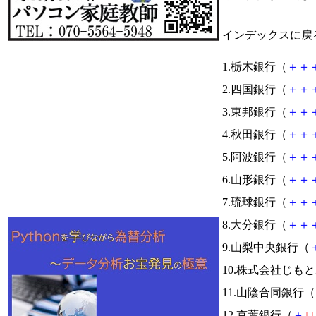
インデックスに戻
1.栃木銀行（
＋
＋
2.四国銀行（
＋
＋
3.東邦銀行（
＋
＋
4.秋田銀行（
＋
＋
5.阿波銀行（
＋
＋
6.山形銀行（
＋
＋
7.琉球銀行（
＋
＋
8.大分銀行（
＋
＋
9.山梨中央銀行（
10.株式会社じも
11.山陰合同銀行（
12.京葉銀行（
＋
↓
↓