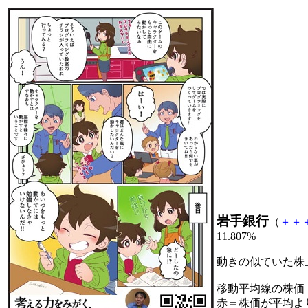
岩手銀行
（
＋
＋
11.807%
動きの似ていた株
移動平均線の株価
赤＝株価が平均よ