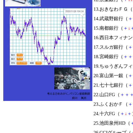
13.おきなわＦＧ（
14.武蔵野銀行（
＋
15.南都銀行（
＋
↓
16.西日本フィナ
17.スルガ銀行（
＋
18.宮崎銀行（
＋
＋
19.ちゅうぎんフ
20.富山第一銀（
＋
21.七十七銀行（
＋
22.山口FG（
＋
＋
23.ふくおかＦ（
＋
24.十六FG（
＋
↓
＋
25.池田泉州HD（
26.CCIグループ（