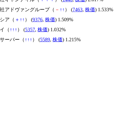
式会社アドヴァングループ（
－
↑
↑
） (
7463
,
株価
) 1.533%
ラシア（
＋
↑
↑
） (
9376
,
株価
) 1.509%
タイ（
↑
↑
↑
） (
5357
,
株価
) 1.032%
トサーバー（
↑
↑
↑
） (
5589
,
株価
) 1.215%