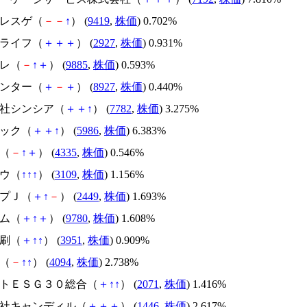
ヤレスゲ（
－
－
↑
） (
9419
,
株価
) 0.702%
スライフ（
＋
＋
＋
） (
2927
,
株価
) 0.931%
ルレ（
－
↑
＋
） (
9885
,
株価
) 0.593%
エンター（
＋
－
＋
） (
8927
,
株価
) 0.440%
会社シンシア（
＋
＋
↑
） (
7782
,
株価
) 3.275%
テック（
＋
＋
↑
） (
5986
,
株価
) 6.383%
Ｓ（
－
↑
＋
） (
4335
,
株価
) 0.546%
ボウ（
↑
↑
↑
） (
3109
,
株価
) 1.156%
ップＪ（
＋
↑
－
） (
2449
,
株価
) 1.693%
テム（
＋
↑
＋
） (
9780
,
株価
) 1.608%
印刷（
＋
↑
↑
） (
3951
,
株価
) 0.909%
産（
－
↑
↑
） (
4094
,
株価
) 2.738%
マートＥＳＧ３０総合（
＋
↑
↑
） (
2071
,
株価
) 1.416%
式会社キャンディル（
＋
＋
＋
） (
1446
,
株価
) 2.617%