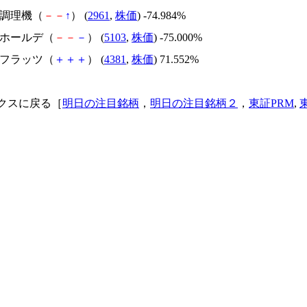
日本調理機（
－
－
↑
） (
2961
,
株価
) -74.984%
昭和ホールデ（
－
－
－
） (
5103
,
株価
) -75.000%
ビーフラッツ（
＋
＋
＋
） (
4381
,
株価
) 71.552%
クスに戻る［
明日の注目銘柄
，
明日の注目銘柄２
，
東証PRM
,