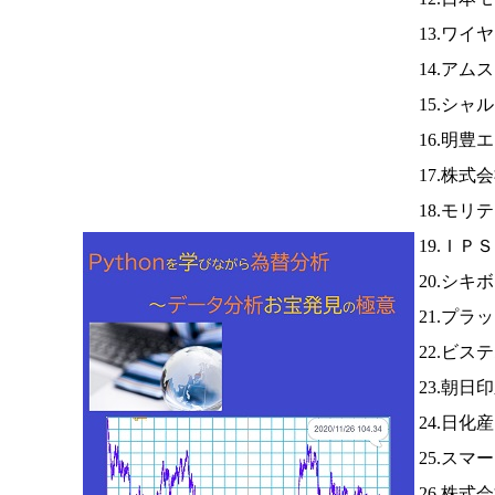
13.ワイ
14.アム
15.シャ
16.明豊
17.株式
18.モリ
19.ＩＰ
20.シキ
21.プラ
22.ビス
23.朝日
24.日化
25.ス
26.株