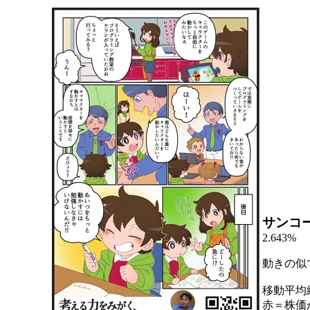
サンコ
2.643%
動きの似
移動平均
赤＝株価