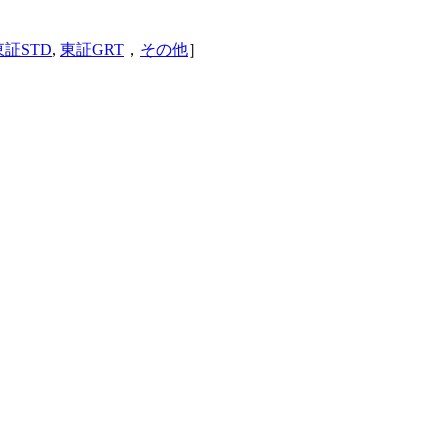
東証STD
,
東証GRT
，
その他
］