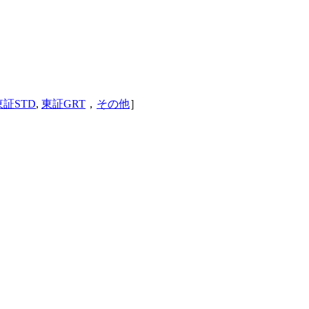
東証STD
,
東証GRT
，
その他
］