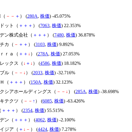
H（
－
－
＋
） (
280A
,
株価
) -45.075%
エードット（
＋
＋
＋
） (
7063
,
株価
) 22.353%
スズデン株式会社（
＋
＋
＋
） (
7480
,
株価
) 36.878%
ユニチカ（
－
＋
＋
） (
3103
,
株価
) 9.892%
Ｔｅｒｒａ（
＋
＋
↓
） (
278A
,
株価
) 27.053%
メドレックス（
↓
＋
↓
） (
4586
,
株価
) 18.182%
韓国ブル（
－
－
↓
） (
2033
,
株価
) -32.716%
ＳＨ（
＋
＋
＋
） (
150A
,
株価
) 32.123%
キオクシアホールディングス（
－
－
↓
） (
285A
,
株価
) -38.698%
アーキテクツ（
－
－
↑
） (
6085
,
株価
) -63.426%
（
＋
＋
＋
） (
2354
,
株価
) 55.515%
イビデン（
＋
＋
＋
） (
4062
,
株価
) -2.100%
アメイジア（
＋
↓
－
） (
4424
,
株価
) 7.278%