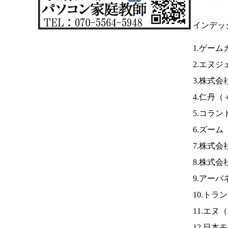
インデッ
1.ゲー
2.エヌジ
3.株式
4.仁丹（
5.コラン
6.ズーム
7.株式
8.株式会
9.アーバ
10.トラ
11.エヌ（
12.日