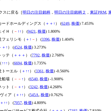
クスに戻る［
明日の注目銘柄
，
明日の注目銘柄２
，
東証PRM
,
ムカードホールディングス（
＋
＋
↑
） (
6249
,
株価
) 7.453%
ェイＨ（
－
↑
↑
） (
9421
,
株価
) 1.800%
会社フェリシモ（
＋
↑
－
） (
3396
,
株価
) 1.404%
＋
＋
↑
） (
4524
,
株価
) 3.273%
トッテ（
＋
＋
＋
） (
7792
,
株価
) 2.768%
（
↑
↑
↑
） (
6694
,
株価
) 1.735%
会社トーエル（
＋
↑
↑
） (
3361
,
株価
) -0.560%
社船場（
－
－
↑
） (
6540
,
株価
) -1.908%
ネット（
－
＋
↑
） (
3242
,
株価
) 4.268%
ンヴィア（
＋
↑
↑
） (
545A
,
株価
) 0.762%
＋
↑
↑
） (
7057
,
株価
) 4.809%
本モーゲージサービス株式会社（
＋
＋
＋
） (
7192
,
株価
) 7.810%