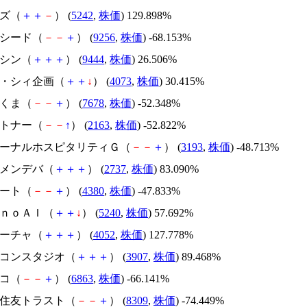
イズ（
＋
＋
－
） (
5242
,
株価
) 129.898%
サクシード（
－
－
＋
） (
9256
,
株価
) -68.153%
トーシン（
＋
＋
＋
） (
9444
,
株価
) 26.506%
ジィ・シィ企画（
＋
＋
↓
） (
4073
,
株価
) 30.415%
かさくま（
－
－
＋
） (
7678
,
株価
) -52.348%
アルトナー（
－
－
↑
） (
2163
,
株価
) -52.822%
エターナルホスピタリティＧ（
－
－
＋
） (
3193
,
株価
) -48.713%
トーメンデバ（
＋
＋
＋
） (
2737
,
株価
) 83.090%
Ｍマート（
－
－
＋
） (
4380
,
株価
) -47.833%
ｍｏｎｏＡＩ（
＋
＋
↓
） (
5240
,
株価
) 57.692%
フィーチャ（
＋
＋
＋
） (
4052
,
株価
) 127.778%
シリコンスタジオ（
＋
＋
＋
） (
3907
,
株価
) 89.468%
レコ（
－
－
＋
） (
6863
,
株価
) -66.141%
三井住友トラスト（
－
－
＋
） (
8309
,
株価
) -74.449%