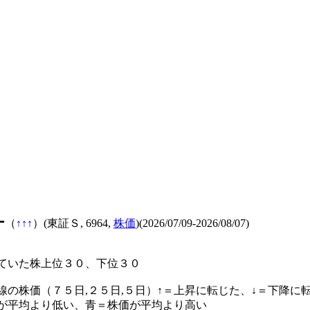
ー
（
↑
↑
↑
）(東証Ｓ, 6964,
株価
)(2026/07/09-2026/08/07)
ていた株上位３０、下位３０
線の株価（７５日,２５日,５日）↑＝上昇に転じた、↓＝下降に
が平均より低い、青＝株価が平均より高い