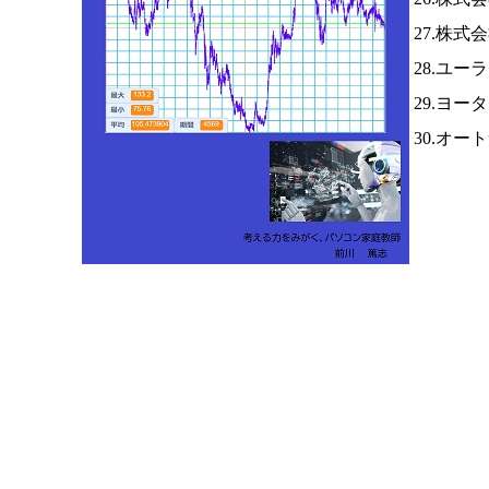
27.株
28.ユー
29.ヨー
30.オー