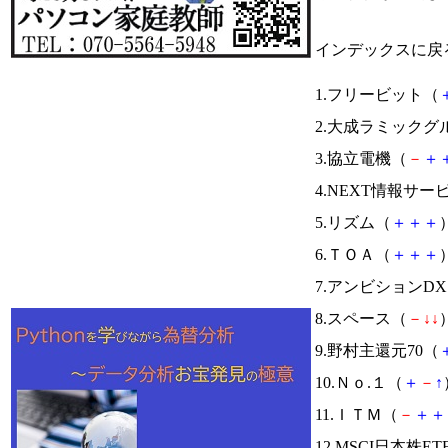
インデックスに戻
1.フリービット（
2.大成ラミックグ
3.協立電機（
－
＋
4.NEXT情報サー
5.リズム（
＋
＋
＋
）
6.ＴＯＡ（
＋
＋
＋
）
7.アンビションD
8.スペース（
－
↓
↓
）
9.野村主還元70（
10.Ｎｏ.１（
＋
－
↑
11.ＩＴＭ（
－
＋
＋
12.MSCI日本株ET