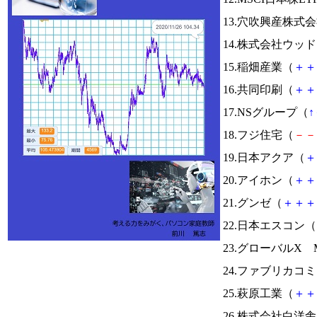
13.穴吹興産株式
14.株式会社ウッ
15.稲畑産業（
＋
＋
16.共同印刷（
＋
＋
17.NSグループ（
↑
18.フジ住宅（
－
－
19.日本アクア（
＋
20.アイホン（
＋
＋
21.グンゼ（
＋
＋
＋
22.日本エスコン（
23.グローバルX Mo
24.ファブリカコ
25.萩原工業（
＋
＋
26.株式会社白洋