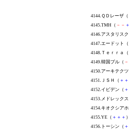
4144.ＱＤレーザ（
4145.TMH（
－
－
4146.アスタリス
4147.エードット（
4148.Ｔｅｒｒａ（
4149.韓国ブル（
－
4150.アーキテク
4151.ＪＳＨ（
＋
＋
4152.イビデン（
＋
4153.メドレック
4154.キオクシ
4155.YE（
＋
＋
＋
）
4156.トーシン（
＋