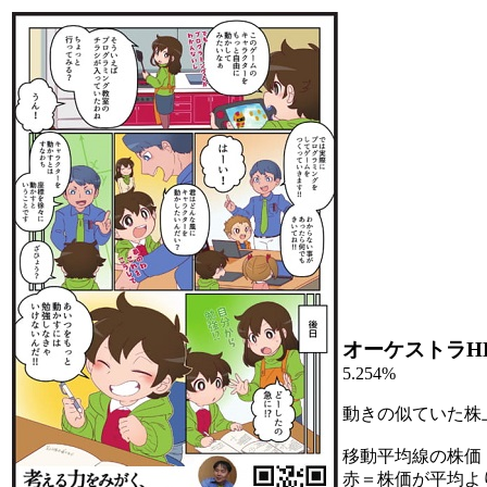
オーケストラH
5.254%
動きの似ていた株
移動平均線の株価
赤＝株価が平均よ