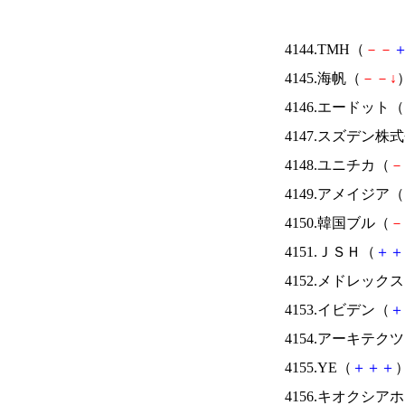
4144.TMH（
－
－
4145.海帆（
－
－
↓
）
4146.エードット（
4147.スズデン株
4148.ユニチカ（
－
4149.アメイジア（
4150.韓国ブル（
－
4151.ＪＳＨ（
＋
＋
4152.メドレック
4153.イビデン（
＋
4154.アーキテク
4155.YE（
＋
＋
＋
）
4156.キオクシ