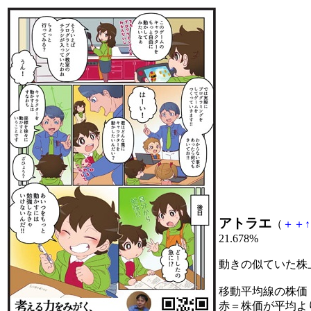
アトラエ
（
＋
＋
↑
21.678%
動きの似ていた株
移動平均線の株価
赤＝株価が平均よ