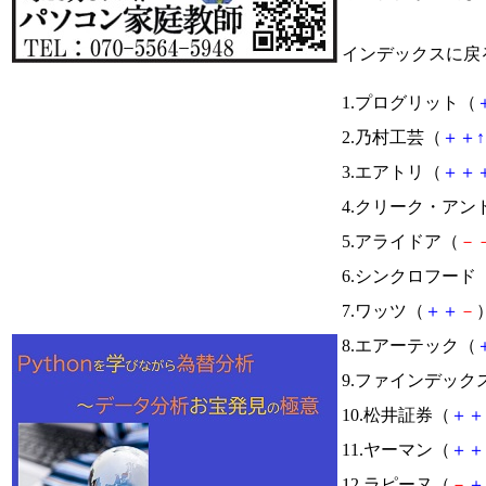
インデックスに戻
1.プログリット（
2.乃村工芸（
＋
＋
↑
3.エアトリ（
＋
＋
4.クリーク・アン
5.アライドア（
－
6.シンクロフード
7.ワッツ（
＋
＋
－
）
8.エアーテック（
9.ファインデック
10.松井証券（
＋
＋
11.ヤーマン（
＋
＋
12.ラピーヌ（
－
＋