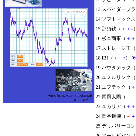
13.スパイダープ
14.ソフトマック
15.那須鉄（
＋
＋
↓
）
16.杉本商事（
＋
＋
17.ストレージ王（
18.IBJ（
＋
－
↑
） (
6
19.パウダテック（
20.ユミルリンク（
21.エフテック（
＋
22.雨風太陽（
－
－
23.ユカリア（
＋
＋
24.岡谷鋼機（
－
＋
25.デリバリーコ
26.アールビバン（