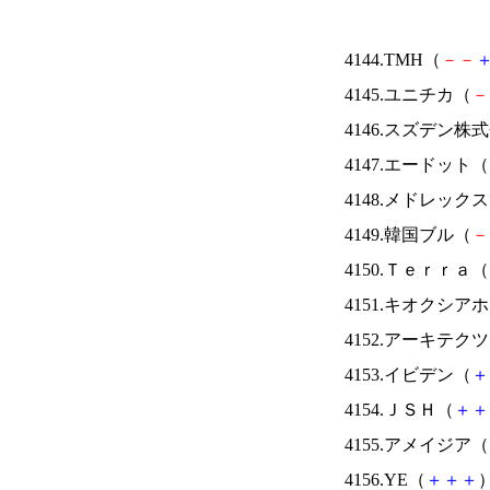
4144.TMH（
－
－
4145.ユニチカ（
－
4146.スズデン株
4147.エードット（
4148.メドレック
4149.韓国ブル（
－
4150.Ｔｅｒｒａ（
4151.キオクシ
4152.アーキテク
4153.イビデン（
＋
4154.ＪＳＨ（
＋
＋
4155.アメイジア（
4156.YE（
＋
＋
＋
）