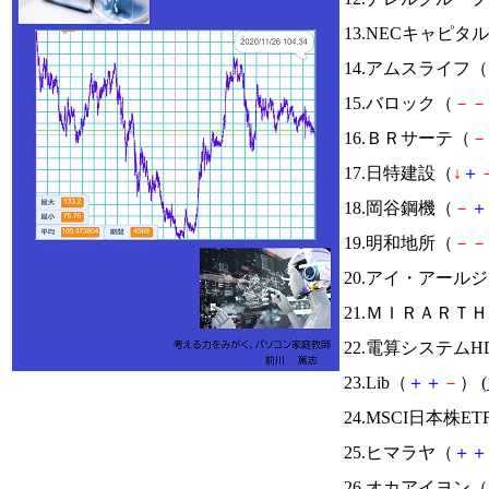
13.NECキャピ
14.アムスライフ（
15.バロック（
－
－
16.ＢＲサーテ（
－
17.日特建設（
↓
＋
18.岡谷鋼機（
－
＋
19.明和地所（
－
－
20.アイ・アール
21.ＭＩＲＡＲＴ
22.電算システムH
23.Lib（
＋
＋
－
） (
24.MSCI日本株ET
25.ヒマラヤ（
＋
＋
26.オカアイヨン（