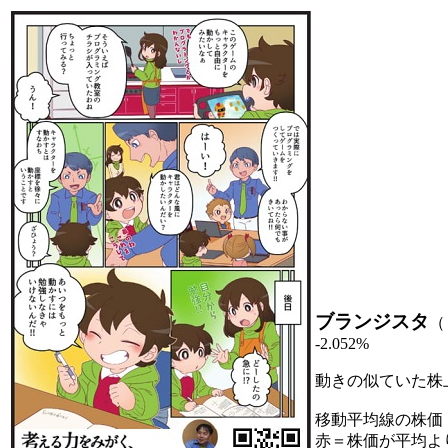
ブランジスタ
（
-2.052%
動きの似ていた株
移動平均線の株価
赤＝株価が平均よ