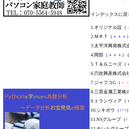
インデックスに戻
1.オリジナル設（
2.ＭＲＴ（
＋
＋
＋
）
3.太平洋興発株式
4.岡部（
＋
＋
＋
） (
5.Ｔ＆Ｇニーズ（
6.穴吹興産株式会
7.ジャフコG（
－
8.三晃金属工業株
9.トランヴィア（
10.シキボウ（
↑
↑
↑
）
11.NSグループ（
↑
12.ナレルグルー