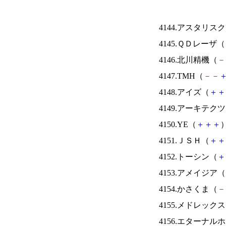
4144.アスタリス
4145.ＱＤレーザ（
4146.北川精機（
－
4147.TMH（
－
－
4148.アイズ（
＋
＋
4149.アーキテク
4150.YE（
＋
＋
＋
）
4151.ＪＳＨ（
＋
＋
4152.トーシン（
＋
4153.アメイジア（
4154.かさくま（
－
4155.メドレック
4156.エターナ