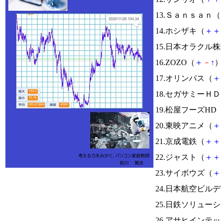
13.Ｓａｎｓａｎ（
14.ホシザキ（
＋
＋
15.日本オラクル
16.ZOZO（
＋
－
↑
）
17.オリンパス（
＋
18.セガサミーＨ
19.松屋フーズHD
20.東映アニメ（
＋
21.京成電鉄（
＋
＋
22.ジャスト（
＋
＋
23.サイボウズ（
＋
24.日本航空ビル
25.日鉄ソリュー
26.アサヒインテ