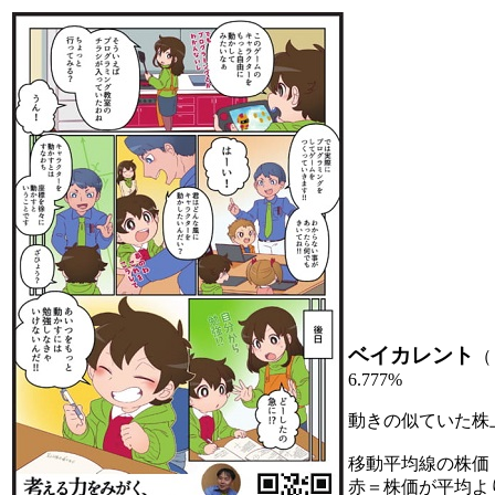
ベイカレント
（
6.777%
動きの似ていた株
移動平均線の株価
赤＝株価が平均よ