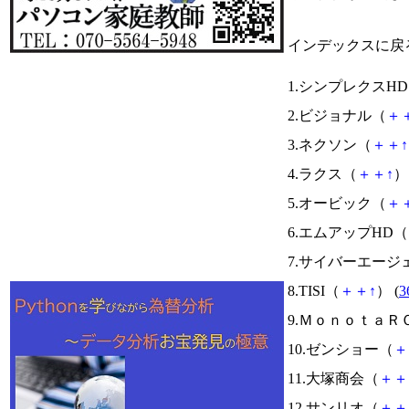
インデックスに戻
1.シンプレクスH
2.ビジョナル（
＋
3.ネクソン（
＋
＋
↑
4.ラクス（
＋
＋
↑
） 
5.オービック（
＋
6.エムアップHD（
7.サイバーエージ
8.TISI（
＋
＋
↑
） (
3
9.ＭｏｎｏｔａＲ
10.ゼンショー（
＋
11.大塚商会（
＋
＋
12.サンリオ（
＋
＋