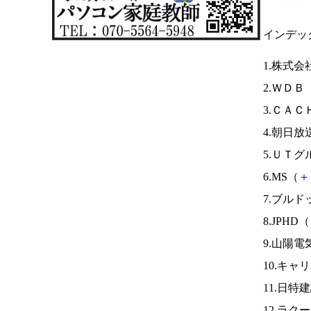
インデッ
1.株式
2.ＷＤＢ
3.ＣＡＣ
4.朝日
5.ＵＴグ
6.MS（
＋
7.ブル
8.JPHD（
9.山陽電
10.キャ
11.日特
12.ラク