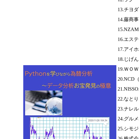
13.チヨ
14.藤商
15.NZA
16.エス
17.アイ
18.じげ
19.ＷＯ
20.NCD
21.NI
22.なと
23.ナレ
24.グル
25.シモ
26.株式