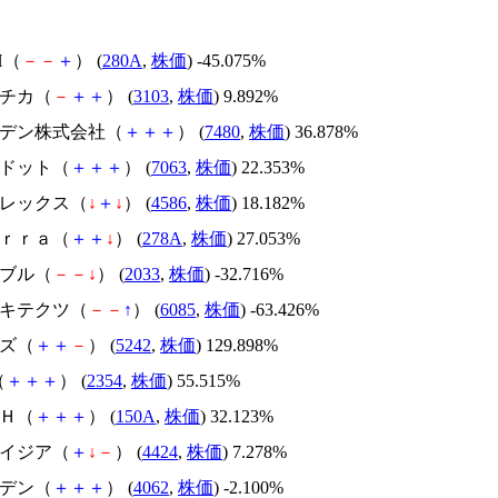
H（
－
－
＋
） (
280A
,
株価
) -45.075%
ユニチカ（
－
＋
＋
） (
3103
,
株価
) 9.892%
スズデン株式会社（
＋
＋
＋
） (
7480
,
株価
) 36.878%
エードット（
＋
＋
＋
） (
7063
,
株価
) 22.353%
メドレックス（
↓
＋
↓
） (
4586
,
株価
) 18.182%
Ｔｅｒｒａ（
＋
＋
↓
） (
278A
,
株価
) 27.053%
韓国ブル（
－
－
↓
） (
2033
,
株価
) -32.716%
アーキテクツ（
－
－
↑
） (
6085
,
株価
) -63.426%
イズ（
＋
＋
－
） (
5242
,
株価
) 129.898%
（
＋
＋
＋
） (
2354
,
株価
) 55.515%
ＳＨ（
＋
＋
＋
） (
150A
,
株価
) 32.123%
アメイジア（
＋
↓
－
） (
4424
,
株価
) 7.278%
イビデン（
＋
＋
＋
） (
4062
,
株価
) -2.100%