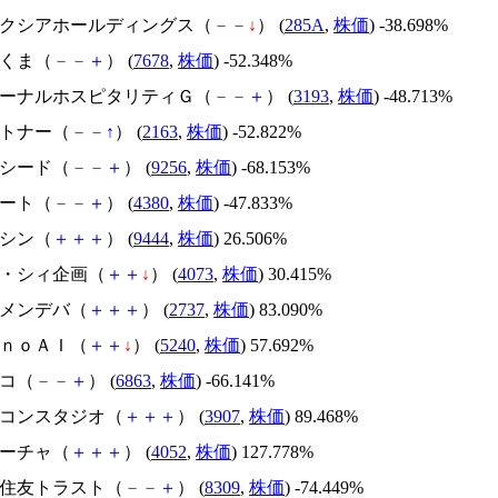
キオクシアホールディングス（
－
－
↓
） (
285A
,
株価
) -38.698%
かさくま（
－
－
＋
） (
7678
,
株価
) -52.348%
エターナルホスピタリティＧ（
－
－
＋
） (
3193
,
株価
) -48.713%
アルトナー（
－
－
↑
） (
2163
,
株価
) -52.822%
サクシード（
－
－
＋
） (
9256
,
株価
) -68.153%
Ｍマート（
－
－
＋
） (
4380
,
株価
) -47.833%
トーシン（
＋
＋
＋
） (
9444
,
株価
) 26.506%
ジィ・シィ企画（
＋
＋
↓
） (
4073
,
株価
) 30.415%
トーメンデバ（
＋
＋
＋
） (
2737
,
株価
) 83.090%
ｍｏｎｏＡＩ（
＋
＋
↓
） (
5240
,
株価
) 57.692%
レコ（
－
－
＋
） (
6863
,
株価
) -66.141%
シリコンスタジオ（
＋
＋
＋
） (
3907
,
株価
) 89.468%
フィーチャ（
＋
＋
＋
） (
4052
,
株価
) 127.778%
三井住友トラスト（
－
－
＋
） (
8309
,
株価
) -74.449%