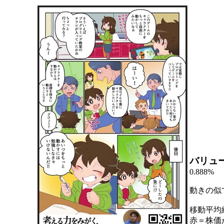
バリュ
0.888%
動きの似
移動平均
赤＝株価