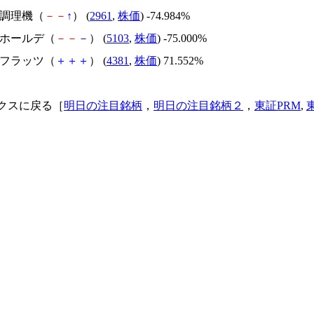
日本調理機（
－
－
↑
） (
2961
,
株価
) -74.984%
昭和ホールデ（
－
－
－
） (
5103
,
株価
) -75.000%
ビーフラッツ（
＋
＋
＋
） (
4381
,
株価
) 71.552%
クスに戻る［
明日の注目銘柄
，
明日の注目銘柄２
，
東証PRM
,