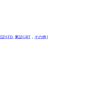
東証STD
,
東証GRT
，
その他
］