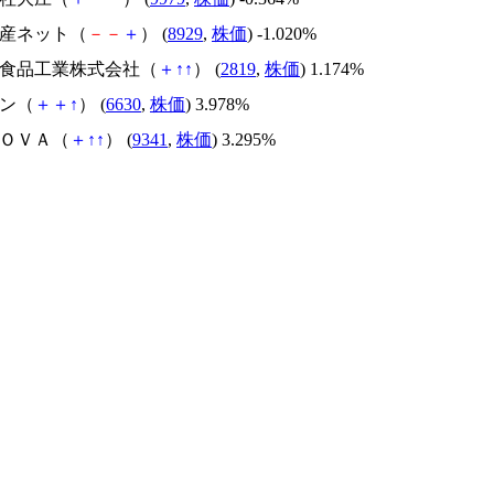
財産ネット（
－
－
＋
） (
8929
,
株価
) -1.020%
バラ食品工業株式会社（
＋
↑
↑
） (
2819
,
株価
) 1.174%
マン（
＋
＋
↑
） (
6630
,
株価
) 3.978%
ＮＯＶＡ（
＋
↑
↑
） (
9341
,
株価
) 3.295%