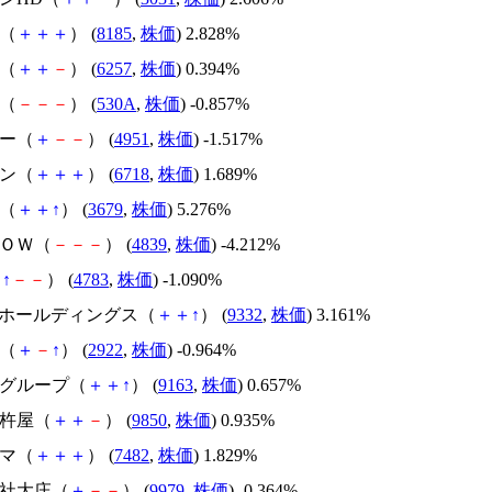
ダ（
＋
＋
＋
） (
8185
,
株価
) 2.828%
事（
＋
＋
－
） (
6257
,
株価
) 0.394%
M（
－
－
－
） (
530A
,
株価
) -0.857%
テー（
＋
－
－
） (
4951
,
株価
) -1.517%
ホン（
＋
＋
＋
） (
6718
,
株価
) 1.689%
ん（
＋
＋
↑
） (
3679
,
株価
) 5.276%
ＷＯＷ（
－
－
－
） (
4839
,
株価
) -4.212%
（
↑
－
－
） (
4783
,
株価
) -1.090%
SSOホールディングス（
＋
＋
↑
） (
9332
,
株価
) 3.161%
り（
＋
－
↑
） (
2922
,
株価
) -0.964%
ルグループ（
＋
＋
↑
） (
9163
,
株価
) 0.657%
メ杵屋（
＋
＋
－
） (
9850
,
株価
) 0.935%
ジマ（
＋
＋
＋
） (
7482
,
株価
) 1.829%
会社大庄（
＋
－
－
） (
9979
,
株価
) -0.364%