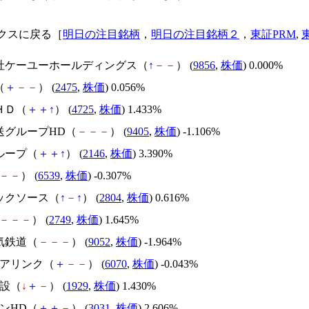
クスに戻る［
明日の注目銘柄
，
明日の注目銘柄２
，
東証PRM
,
会社ケーユーホールディングス（
↑
－
－
） (
9856
,
株価
) 0.000%
（
＋
－
－
） (
2475
,
株価
) 0.056%
ＨＤ（
＋
＋
↑
） (
4725
,
株価
) 1.433%
放送グループHD（
－
－
－
） (
9405
,
株価
) -1.106%
ループ（
＋
＋
↑
） (
2146
,
株価
) 3.390%
－
－
） (
6539
,
株価
) -0.307%
ドックソース（
↑
－
↑
） (
2804
,
株価
) 0.616%
－
－
－
） (
2749
,
株価
) 1.645%
気鉄道（
－
－
－
） (
9052
,
株価
) -1.964%
リアリンク（
＋
－
－
） (
6070
,
株価
) -0.043%
建設（
↓
＋
－
） (
1929
,
株価
) 1.430%
ーンHD（
＋
＋
－
） (
3031
,
株価
) 2.606%