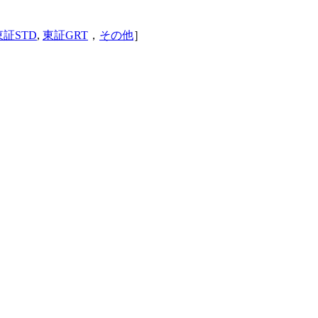
東証STD
,
東証GRT
，
その他
］