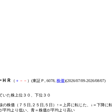
ーＨＲ
（
＋
－
－
）(東証Ｐ, 6078,
株価
)(2026/07/09-2026/08/07)
ていた株上位３０、下位３０
線の株価（７５日,２５日,５日）↑＝上昇に転じた、↓＝下降に
が平均より低い、青＝株価が平均より高い