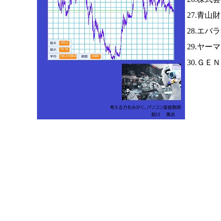
27.青山
28.エ
29.ヤー
30.ＧＥ