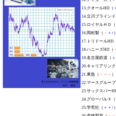
13.クオールHD（
14.立川ブライン
15.ロイヤルＨＤ（
16.岡村製（
－
＋
↑
）
17.トリドールHD
18.ハニーズHD（
19.名古屋鉄道（
＋
20.キャリアリン
21.東急（
－
－
－
） 
22.マースグループ
23.サックスバーH
24.グローバルＸ（
25.学究社（
＋
＋
↑
）
26.杏林製薬（
－
－