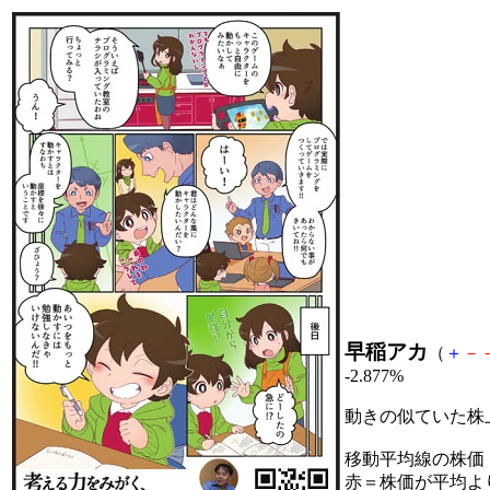
早稲アカ
（
＋
－
-2.877%
動きの似ていた株
移動平均線の株価
赤＝株価が平均よ