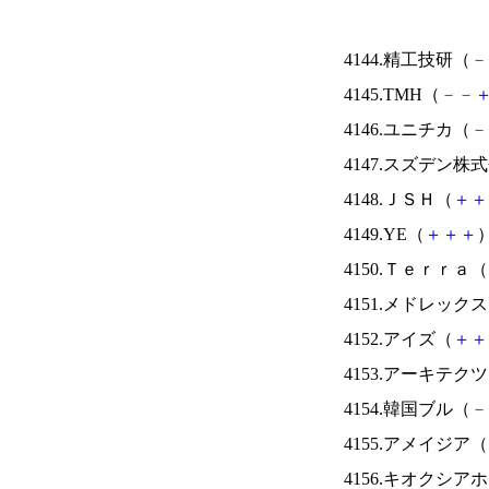
4144.精工技研（
－
4145.TMH（
－
－
4146.ユニチカ（
－
4147.スズデン株
4148.ＪＳＨ（
＋
＋
4149.YE（
＋
＋
＋
）
4150.Ｔｅｒｒａ（
4151.メドレック
4152.アイズ（
＋
＋
4153.アーキテク
4154.韓国ブル（
－
4155.アメイジア（
4156.キオクシ