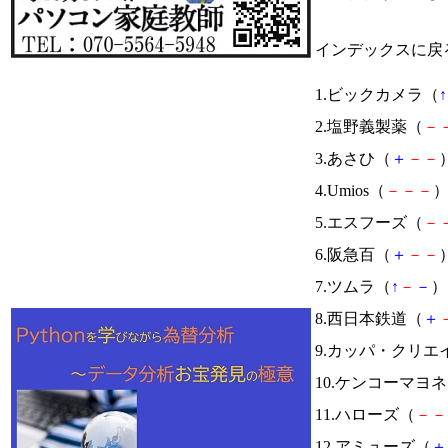
インデックスに戻
1.ビックカメラ（
↑
2.塩野義製薬（
－
3.あさひ（
＋
－
－
）
4.Umios（
－
－
－
）
5.エスフーズ（
－
6.阪急百（
＋
－
－
）
7.ツムラ（
↑
－
－
） 
8.西日本鉄道（
＋
9.カッパ・クリエ
10.ケンコーマヨ
11.ハローズ（
－
－
12.アミューズ（
＋