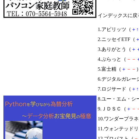
インデックスに戻
1.アピリッツ（
＋
↑
2.ニッセイETF（
3.ありがとう（
＋
4.ぷらっと（
－
－
5.富士精（
＋
－
－
）
6.デジタルガレー
7.ロジサード（
＋
↑
8.ユー・エム・
9.ＪＤＳＣ（
＋
－
10.ワンダープラ
11.ウォンテッド
12.プロパスト（
－