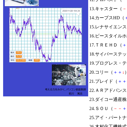
13.キャスター（
－
14.カープスHD（
15.レナサイエン
16.ビースタイル
17.ＴＲＥＨＤ（
＋
18.サイバーステ
19.プログレス・
20.コリー（
＋
＋
↓
）
21.プレイド（
＋
＋
22.ＡＲアドバン
23.ダイコー通産
24.ＳＯＵ（
－
－
＋
25.アイ・パート
26.木村化工機株