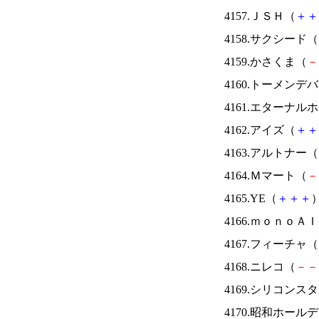
4157.ＪＳＨ（
＋
＋
4158.サクシード（
4159.かさくま（
－
4160.トーメンデ
4161.エターナ
4162.アイズ（
＋
＋
4163.アルトナー（
4164.Ｍマート（
－
4165.YE（
＋
＋
＋
）
4166.ｍｏｎｏＡ
4167.フィーチャ（
4168.ニレコ（
－
－
4169.シリコンス
4170.昭和ホール