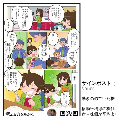
サインポスト
（
5.914%
動きの似ていた株
移動平均線の株価
赤＝株価が平均よ