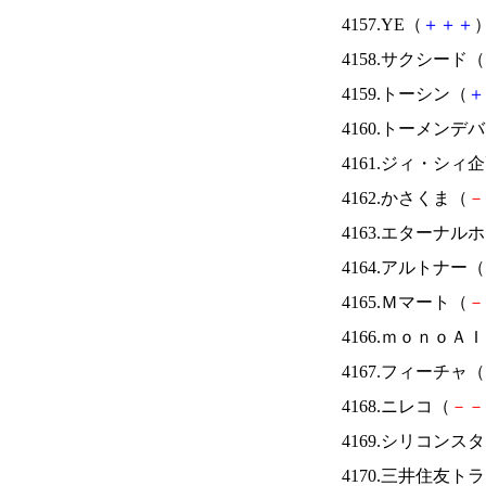
4157.YE（
＋
＋
＋
）
4158.サクシード（
4159.トーシン（
＋
4160.トーメンデ
4161.ジィ・シィ
4162.かさくま（
－
4163.エターナ
4164.アルトナー（
4165.Ｍマート（
－
4166.ｍｏｎｏＡ
4167.フィーチャ（
4168.ニレコ（
－
－
4169.シリコンス
4170.三井住友ト