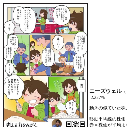
ニーズウェル
（
-2.227%
動きの似ていた株
移動平均線の株価
赤＝株価が平均よ