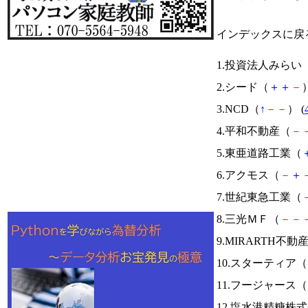
インデックスに戻
1.投資法人みらい
2.シード（
＋
＋
－
）
3.NCD（
↑
－
－
） (
4.平和不動産（
－
5.東亜道路工業（
6.アクモス（
－
＋
7.世紀東急工業（
8.三光ＭＦ（
－
－
9.MIRARTH不
10.スターティア（
11.フージャース（
12.塩水港精糖株