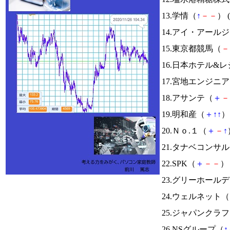
13.学情（
↑
－
－
） (
14.アイ・アール
15.東京都競馬（
－
16.日本ホテル&
17.宮地エンジニ
18.アサンテ（
＋
－
19.明和産（
＋
↑
↑
） 
20.Ｎｏ.１（
＋
－
↑
21.タナベコンサ
22.SPK（
＋
－
－
） 
23.グリーホール
24.ウェルネット（
25.ジャパンクラ
26.NSグループ（
↑