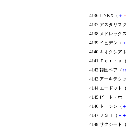
4136.LiNKX（
＋
4137.アスタリス
4138.メドレック
4139.イビデン（
＋
4140.キオクシ
4141.Ｔｅｒｒａ（
4142.韓国ベア（
↑
↑
4143.アーキテク
4144.エードット（
4145.ビート・
4146.トーシン（
＋
4147.ＪＳＨ（
＋
＋
4148.サクシード（