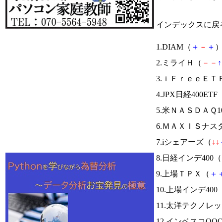
インデックスに戻
1.DIAM（
＋
－
＋
）
2.ミライＨ（
－
－
↑
3.ｉＦｒｅｅＥ
4.JPX日経400ETF
5.米ＮＡＳＤＡＱ
6.ＭＡＸＩＳナス
7.iシェアーズ（
↓
↓
8.日経インデ400（
9.上場ＴＰＸ（
＋
10.上場インデ400
11.太洋テクノレ
12.インベスコQQ