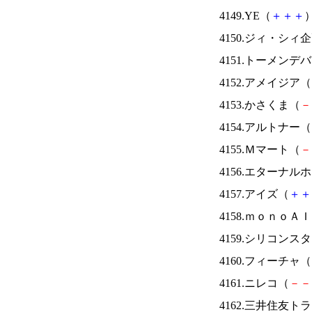
4149.YE（
＋
＋
＋
）
4150.ジィ・シィ
4151.トーメンデ
4152.アメイジア（
4153.かさくま（
－
4154.アルトナー（
4155.Ｍマート（
－
4156.エターナ
4157.アイズ（
＋
＋
4158.ｍｏｎｏＡ
4159.シリコンス
4160.フィーチャ（
4161.ニレコ（
－
－
4162.三井住友ト