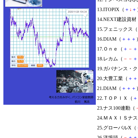
13.ITOPIX（
＋
↓
＋
14.NEXT建設資材
15.フェニックス（
16.DIAM（
＋
＋
＋
17.Ｏｎｅ（
＋
－
＋
18.レカム（
－
－
＋
19.ガバナンス・
20.大豊工業（
＋
＋
21.DIAM（
＋
＋
＋
22.ＴＯＰＩＸ（
＋
23.ナス100連動（
24.ＭＡＸＩＳ
25.グローバルX（
26.洋埠頭（
－
＋
＋