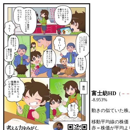
富士紡HD
（
－
-8.953%
動きの似ていた株
移動平均線の株価
赤＝株価が平均よ