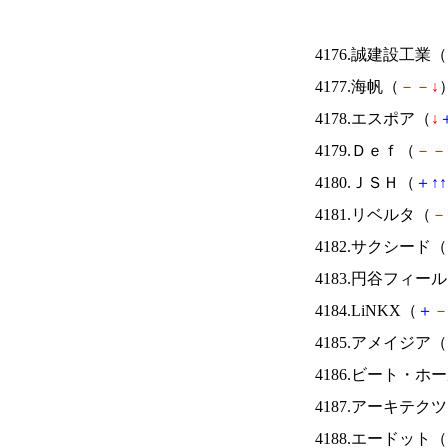
4176.誠建設工業（
4177.海帆（
－
－
↓
）
4178.エスポア（
↓
4179.Ｄｅｆ（
－
－
4180.ＪＳＨ（
＋
↑
↑
4181.リベルタ（
－
4182.サクシード（
4183.円谷フィー
4184.LiNKX（
＋
4185.アメイジア（
4186.ビート・
4187.アーキテク
4188.エードット（