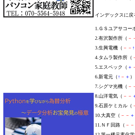
インデックスに戻
1.ＧＳユアサコー
2.有沢製作所（
－
3.生興電機（
－
－
↑
4.タムラ製作所（
5.エスペック（
＋
6.新電元（
↑
－
＋
） 
7.シグマ光機（
－
8.山洋電気（
－
－
9.石原ケミカル（
10.大真空（
－
－
＋
11.ＮＦ回路（
－
－
12.第一稀元素化