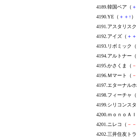
4189.韓国ベア（
＋
4190.YE（
＋
＋
↑
） 
4191.アスタリス
4192.アイズ（
＋
＋
4193.リボミック（
4194.アルトナー（
4195.かさくま（
－
4196.Ｍマート（
－
4197.エターナ
4198.フィーチャ（
4199.シリコンス
4200.ｍｏｎｏＡ
4201.ニレコ（
－
－
4202.三井住友ト