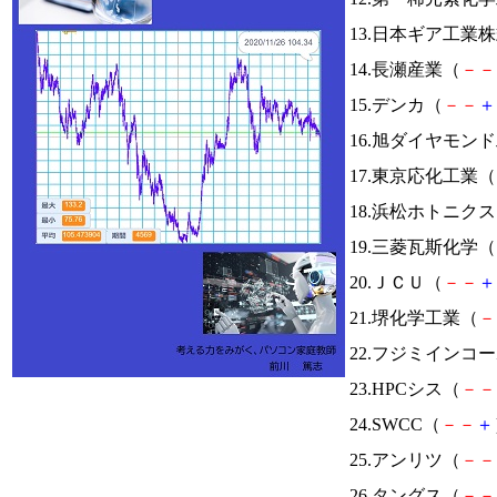
13.日本ギア工業
14.長瀬産業（
－
－
15.デンカ（
－
－
＋
16.旭ダイヤモン
17.東京応化工業（
18.浜松ホトニク
19.三菱瓦斯化学（
20.ＪＣＵ（
－
－
＋
21.堺化学工業（
－
22.フジミインコ
23.HPCシス（
－
－
24.SWCC（
－
－
＋
25.アンリツ（
－
－
26.タングス（
－
－