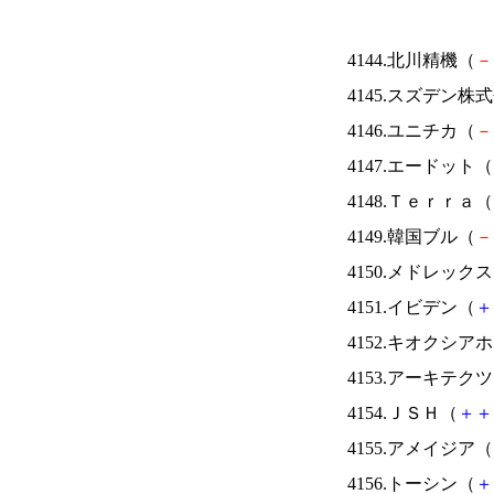
4144.北川精機（
－
4145.スズデン株
4146.ユニチカ（
－
4147.エードット（
4148.Ｔｅｒｒａ（
4149.韓国ブル（
－
4150.メドレック
4151.イビデン（
＋
4152.キオクシ
4153.アーキテク
4154.ＪＳＨ（
＋
＋
4155.アメイジア（
4156.トーシン（
＋