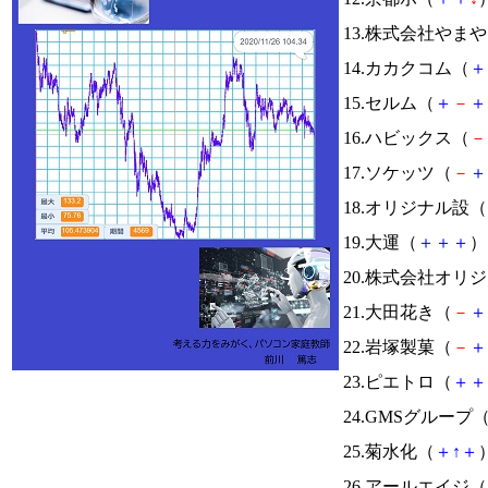
13.株式会社やま
14.カカクコム（
＋
15.セルム（
＋
－
＋
16.ハビックス（
－
17.ソケッツ（
－
＋
18.オリジナル設（
19.大運（
＋
＋
＋
） 
20.株式会社オリ
21.大田花き（
－
＋
22.岩塚製菓（
－
＋
23.ピエトロ（
＋
＋
24.GMSグループ
25.菊水化（
＋
↑
＋
）
26.アールエイジ（