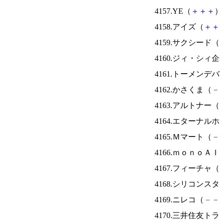
4157.YE（
＋
＋
＋
）
4158.アイズ（
＋
＋
4159.サクシード（
4160.ジィ・シィ
4161.トーメンデ
4162.かさくま（
－
4163.アルトナー（
4164.エターナ
4165.Ｍマート（
－
4166.ｍｏｎｏＡ
4167.フィーチャ（
4168.シリコンス
4169.ニレコ（
－
－
4170.三井住友ト