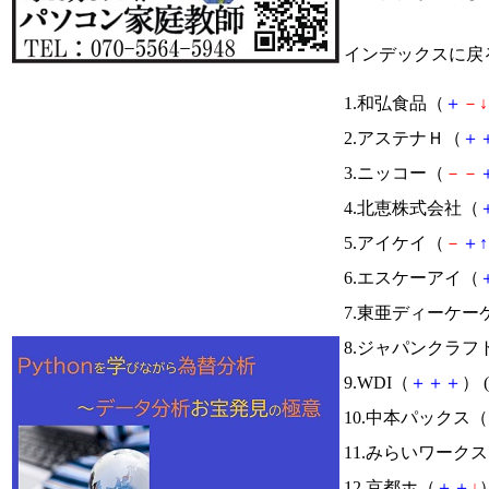
インデックスに戻
1.和弘食品（
＋
－
↓
2.アステナＨ（
＋
3.ニッコー（
－
－
4.北恵株式会社（
5.アイケイ（
－
＋
↑
6.エスケーアイ（
7.東亜ディーケー
8.ジャパンクラフ
9.WDI（
＋
＋
＋
） (
10.中本パックス（
11.みらいワーク
12.京都ホ（
＋
＋
↓
）