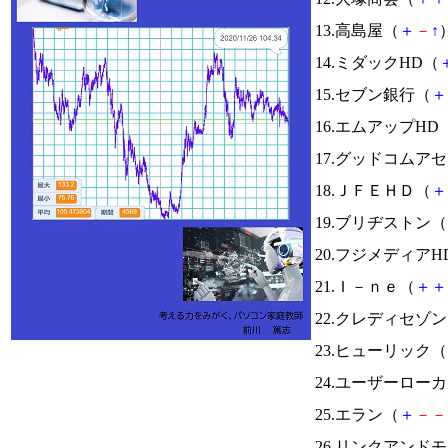
13.高島屋（
＋
－
↑
）
14.ミダックHD（
15.セブン銀行（
＋
16.エムアップHD
17.グッドコムア
18.ＪＦＥＨＤ（
＋
19.ブリヂストン（
20.フジメディアH
21.Ｉ－ｎｅ（
＋
＋
22.クレディセゾ
23.ヒューリック（
24.ユーザーロー
25.エラン（
＋
－
－
26.リンクアンド