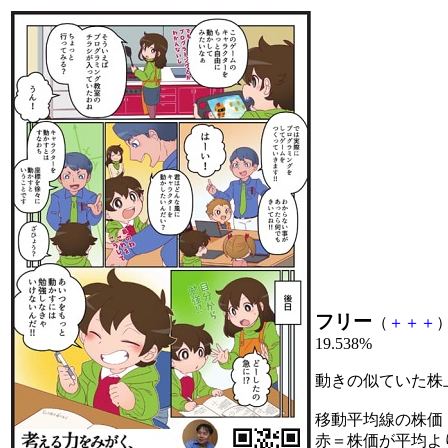
フリー
（
＋
＋
＋
）
19.538%
動きの似ていた株
移動平均線の株価
赤＝株価が平均よ