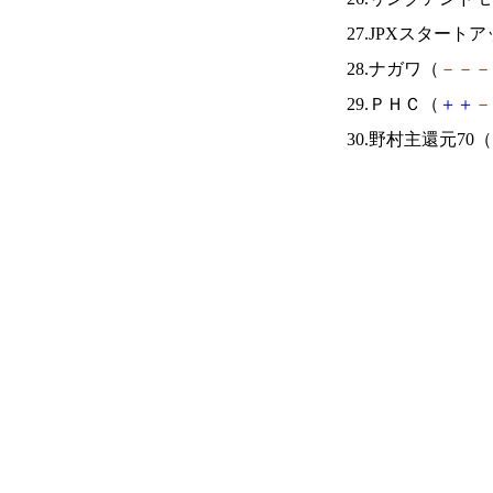
27.JPXスタートア
28.ナガワ（
－
－
－
29.ＰＨＣ（
＋
＋
－
30.野村主還元70（