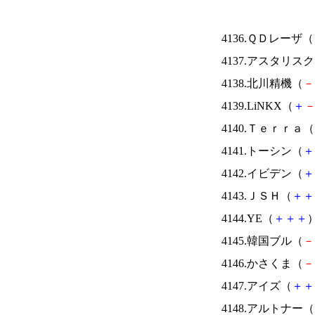
4136.ＱＤレーザ（
4137.アスタリス
4138.北川精機（
－
4139.LiNKX（
＋
4140.Ｔｅｒｒａ（
4141.トーシン（
＋
4142.イビデン（
＋
4143.ＪＳＨ（
＋
＋
4144.YE（
＋
＋
＋
）
4145.韓国ブル（
－
4146.かさくま（
－
4147.アイズ（
＋
＋
4148.アルトナー（