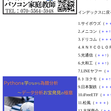
インデックスに戻
1.サイボウズ（
＋
2.メニコン（
＋
＋
↑
3.ドリコム（
＋
＋
4.ＡＮＹＣＯＬＯ
5.光通信（
＋
＋
↑
） 
6.大和工（
＋
＋
↑
） 
7.LINEヤフー（
＋
8.トヨクモ（
＋
＋
↑
9.日本製鉄（
＋
＋
10.iFreeETF（
＋
＋
11.松風（
＋
＋
＋
） 
12.大塚商会（
＋
＋