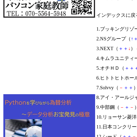
インデックスに戻
1.ブッキングリゾ
2.NSグループ（
↑
3.NEXT（
＋
＋
↓
） 
4.キムラユニティ
5.オチＨＤ（
＋
＋
6.ヒトトヒトホー
7.Solvvy（
－
＋
＋
）
8.アイ・アール
9.中部鋼（
－
＋
－
）
10.リョーサン菱
11.日本コンクリ
12.シード（
＋
＋
－