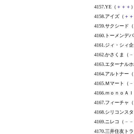
4157.YE（
＋
＋
＋
）
4158.アイズ（
＋
＋
4159.サクシード（
4160.トーメンデ
4161.ジィ・シィ
4162.かさくま（
－
4163.エターナ
4164.アルトナー（
4165.Ｍマート（
－
4166.ｍｏｎｏＡ
4167.フィーチャ（
4168.シリコンス
4169.ニレコ（
－
－
4170.三井住友ト