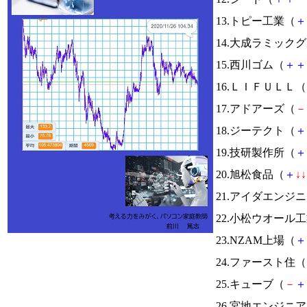
13.トピー工業（
＋
14.大成ラミック
15.西川ゴム（
＋
＋
16.ＬＩＦＵＬＬ（
17.アドアーズ（
－
18.ジーテクト（
＋
19.技研製作所（
＋
20.旭松食品（
＋
↓
↓
21.アイダエンジ
22.小松ウオール
23.NZAM上場（
＋
24.ファースト住（
25.キューブ（
－
＋
26.宮地エンジニ