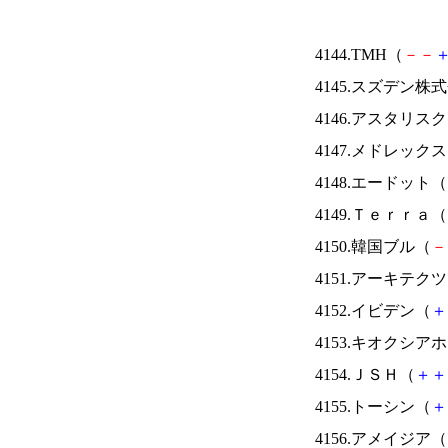
4144.TMH（
－
－
4145.スズデン株
4146.アスタリス
4147.メドレック
4148.エードット（
4149.Ｔｅｒｒａ（
4150.韓国ブル（
－
4151.アーキテク
4152.イビデン（
＋
4153.キオクシ
4154.ＪＳＨ（
＋
＋
4155.トーシン（
＋
4156.アメイジア（