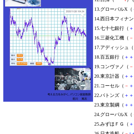
13.グローバルX（
14.西日本フィナ
15.七十七銀行（
＋
16.三菱化工機（
－
17.アディッシュ（
18.百五銀行（
＋
＋
19.コンヴァノ（
－
20.東京計器（
＋
＋
21.コーセル（
－
＋
22.バトンズ（
＋
＋
23.東京製綱（
＋
＋
24.グローバルX（
25.みずほＦＧ（
＋
26.日本造船（
－
↑