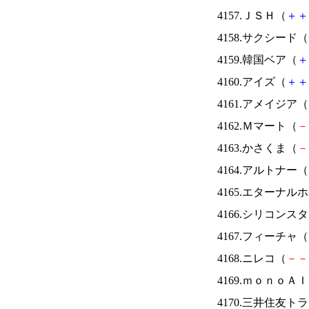
4157.ＪＳＨ（
＋
＋
4158.サクシード（
4159.韓国ベア（
＋
4160.アイズ（
＋
＋
4161.アメイジア（
4162.Ｍマート（
－
4163.かさくま（
－
4164.アルトナー（
4165.エターナ
4166.シリコンス
4167.フィーチャ（
4168.ニレコ（
－
－
4169.ｍｏｎｏＡ
4170.三井住友ト