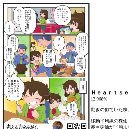
Ｈｅａｒｔｓｅ
12.968%
動きの似ていた株
移動平均線の株価
赤＝株価が平均よ