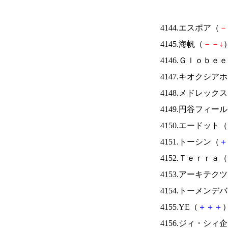
4144.エスポア（
－
4145.海帆（
－
－
↓
）
4146.Ｇｌｏｂｅ
4147.キオクシ
4148.メドレック
4149.円谷フィー
4150.エードット（
4151.トーシン（
＋
4152.Ｔｅｒｒａ（
4153.アーキテク
4154.トーメンデ
4155.YE（
＋
＋
＋
）
4156.ジィ・シィ