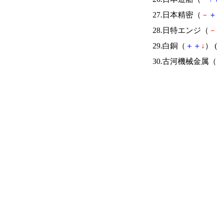
27.日本精密（
－
＋
28.日特エンジ（
－
29.白銅（
＋
＋
↓
） (
30.古河機械金属（