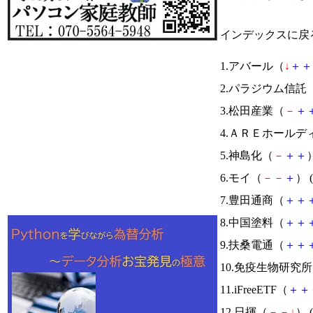
インデックスに戻
1.アバール（
↓
＋
＋
2.パラジウム信託
3.松田産業（
－
＋
4.ＡＲＥホールデ
5.神島化（
－
＋
＋
）
6.モイ（
－
－
＋
） (
7.豊田通商（
＋
＋
8.中国塗料（
＋
＋
9.扶桑電通（
＋
＋
10.免疫生物研究
11.iFreeETF（
＋
＋
12.日揮（
－
－
↓
） (