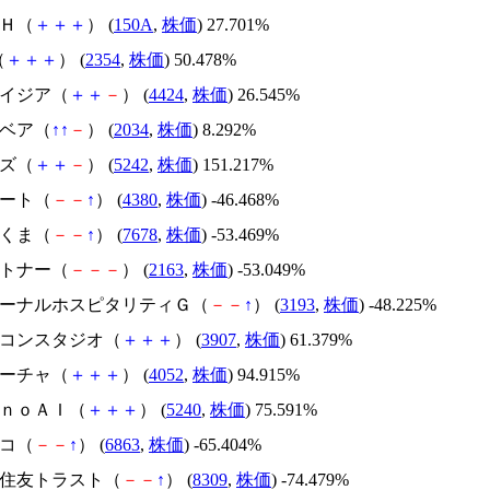
ＳＨ（
＋
＋
＋
） (
150A
,
株価
) 27.701%
（
＋
＋
＋
） (
2354
,
株価
) 50.478%
アメイジア（
＋
＋
－
） (
4424
,
株価
) 26.545%
韓国ベア（
↑
↑
－
） (
2034
,
株価
) 8.292%
イズ（
＋
＋
－
） (
5242
,
株価
) 151.217%
Ｍマート（
－
－
↑
） (
4380
,
株価
) -46.468%
かさくま（
－
－
↑
） (
7678
,
株価
) -53.469%
アルトナー（
－
－
－
） (
2163
,
株価
) -53.049%
エターナルホスピタリティＧ（
－
－
↑
） (
3193
,
株価
) -48.225%
シリコンスタジオ（
＋
＋
＋
） (
3907
,
株価
) 61.379%
フィーチャ（
＋
＋
＋
） (
4052
,
株価
) 94.915%
ｍｏｎｏＡＩ（
＋
＋
＋
） (
5240
,
株価
) 75.591%
レコ（
－
－
↑
） (
6863
,
株価
) -65.404%
三井住友トラスト（
－
－
↑
） (
8309
,
株価
) -74.479%