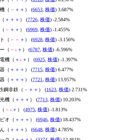
電機（
－
＋
＋
） (
6653
,
株価
) 3.687%
精（
＋
＋
＋
） (
7726
,
株価
) -2.584%
電（
－
＋
＋
） (
6969
,
株価
) -1.455%
モト（
－
－
＋
） (
6928
,
株価
) -3.156%
コー（
－
↓
＋
） (
6787
,
株価
) -6.596%
オ電機（
＋
↓
＋
） (
6925
,
株価
) -1.397%
計器（
＋
＋
＋
） (
7715
,
株価
) 6.477%
計器（
＋
＋
＋
） (
7721
,
株価
) 13.957%
XT鉄鋼非鉄（
－
＋
＋
） (
1623
,
株価
) 2.731%
マ光機（
＋
＋
＋
） (
7713
,
株価
) 10.203%
Ｕ（
－
↓
＋
） (
4975
,
株価
) -1.813%
アビオ（
＋
＋
＋
） (
6946
,
株価
) 18.437%
でん（
＋
＋
＋
） (
6648
,
株価
) 4.785%
テック（
＋
＋
＋
） (
3374
,
株価
) 12.461%