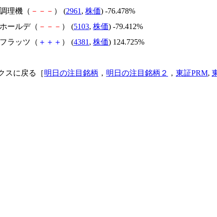
日本調理機（
－
－
－
） (
2961
,
株価
) -76.478%
昭和ホールデ（
－
－
－
） (
5103
,
株価
) -79.412%
ビーフラッツ（
＋
＋
＋
） (
4381
,
株価
) 124.725%
クスに戻る［
明日の注目銘柄
，
明日の注目銘柄２
，
東証PRM
,