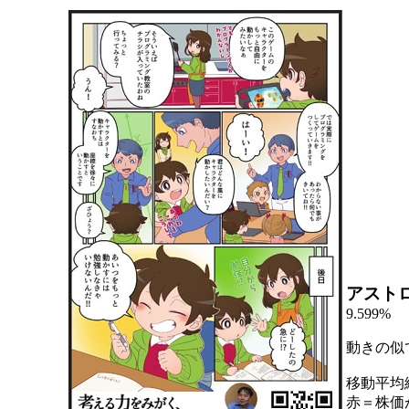
アスト
9.599%
動きの似
移動平均
赤＝株価