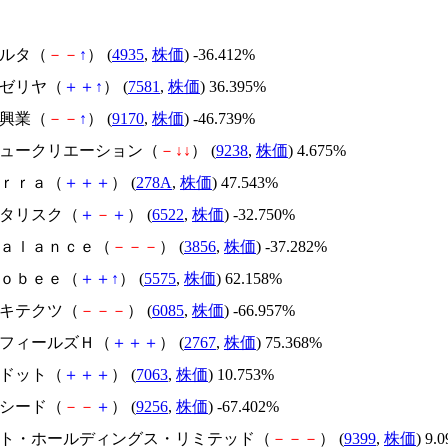
リベルタ（
－
－
↑
） (
4935
,
株価
) -36.412%
サイゼリヤ（
＋
＋
↑
） (
7581
,
株価
) 36.395%
成友興業（
－
－
↑
） (
9170
,
株価
) -46.739%
バリュークリエーション（
－
↓
↓
） (
9238
,
株価
) 4.675%
Ｔｅｒｒａ（
＋
＋
＋
） (
278A
,
株価
) 47.543%
アスタリスク（
＋
－
＋
） (
6522
,
株価
) -32.750%
Ａｂａｌａｎｃｅ（
－
－
－
） (
3856
,
株価
) -37.282%
Ｇｌｏｂｅｅ（
＋
＋
↑
） (
5575
,
株価
) 62.158%
アーキテクツ（
－
－
－
） (
6085
,
株価
) -66.957%
円谷フィールズＨ（
＋
＋
＋
） (
2767
,
株価
) 75.368%
エードット（
＋
＋
＋
） (
7063
,
株価
) 10.753%
サクシード（
－
－
＋
） (
9256
,
株価
) -67.402%
.ビート・ホールディングス・リミテッド（
－
－
－
） (
9399
,
株価
) 9.