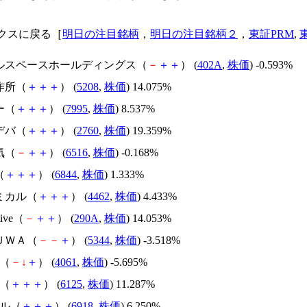
クスに戻る［
明日の注目銘柄
，
明日の注目銘柄２
，
東証PRM
,
セルスペースホールディングス（
－
＋
＋
） (
402A
,
株価
) -0.593%
作所（
＋
＋
＋
） (
5208
,
株価
) 14.075%
ー（
＋
＋
＋
） (
7995
,
株価
) 8.537%
デバ（
＋
＋
＋
） (
2760
,
株価
) 19.359%
気（
－
＋
＋
） (
6516
,
株価
) -0.168%
（
＋
＋
＋
） (
6844
,
株価
) 1.333%
ミカル（
＋
＋
＋
） (
4462
,
株価
) 4.433%
tive（
－
＋
＋
） (
290A
,
株価
) 14.053%
ＵＷＡ（
－
－
＋
） (
5344
,
株価
) -3.518%
カ（
－
↓
＋
） (
4061
,
株価
) -5.695%
工（
＋
＋
＋
） (
6125
,
株価
) 11.287%
ール（
＋
＋
＋
） (
6918
,
株価
) 6.250%