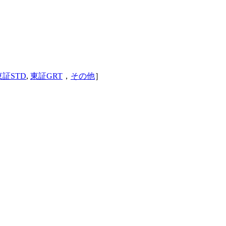
東証STD
,
東証GRT
，
その他
］