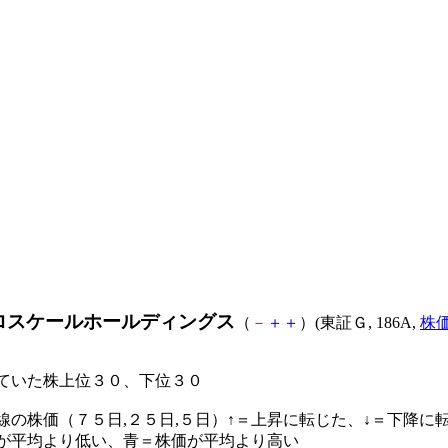
ロスケールホールディングス
（
－
＋
＋
）(東証Ｇ, 186A,
株
ていた株上位３０、下位３０
線の株価（７５日,２５日,５日）↑＝上昇に転じた、↓＝下降に
が平均より低い、青＝株価が平均より高い