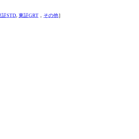
東証STD
,
東証GRT
，
その他
］