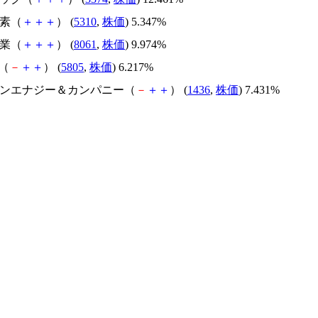
炭素（
＋
＋
＋
） (
5310
,
株価
) 5.347%
産業（
＋
＋
＋
） (
8061
,
株価
) 9.974%
C（
－
＋
＋
） (
5805
,
株価
) 6.217%
リーンエナジー＆カンパニー（
－
＋
＋
） (
1436
,
株価
) 7.431%