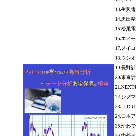
13.生興
14.黒田
15.松尾
16.エノ
17.メイ
18.ウシ
19.長野
20.東京
21.NE
22.シグ
23.ＪＣ
24.日本
25.かわ
26.内外