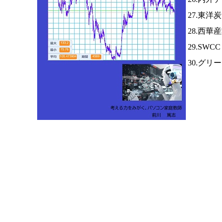
27.東洋
28.西華
29.SWC
30.グ