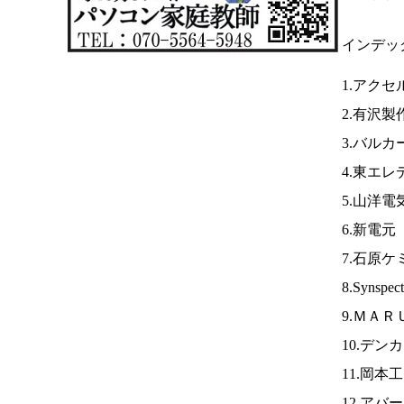
インデッ
1.アク
2.有沢製
3.バルカ
4.東エレ
5.山洋電
6.新電元
7.石原ケ
8.Synspec
9.ＭＡＲ
10.デン
11.岡本
12.アバ