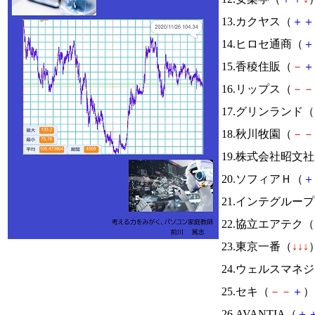
13.カクヤス（
＋
＋
14.ヒロセ通商（
＋
15.香稜住販（
－
＋
16.リップス（
－
－
17.グリンランド（
18.秋川牧園（
－
－
19.株式会社昭文
20.ソフィアＨ（
＋
21.インテグルー
22.協立エアテク（
23.東京一番（
↓
↓
↓
）
24.ウェルスマネ
25.セキ（
－
－
＋
） 
26.AVANTIA（
＋