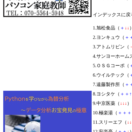
インデックスに戻
1.旭松食品（
＋
↓
↓
）
2.ヨンキュウ（
＋
3.アトムリビン（
4.サンヨーホーム
5.ＯＳＧコーポ（
6.ウイルテック（
7.遠藤製作所（
＋
8.ヨシタケ（
＋
＋
↑
9.中京医薬（
↓
↓
↓
） 
10.極楽湯（
＋
＋
＋
11.スリーエフ（
↓
↓
12.安楽亭（
＋
＋
↓
）