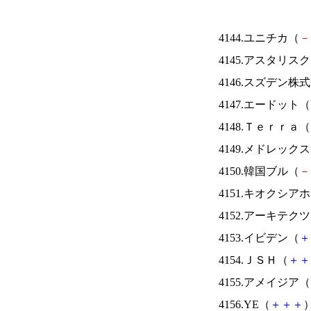
4144.ユニチカ（
－
4145.アスタリス
4146.スズデン株
4147.エードット（
4148.Ｔｅｒｒａ（
4149.メドレック
4150.韓国ブル（
－
4151.キオクシ
4152.アーキテク
4153.イビデン（
＋
4154.ＪＳＨ（
＋
＋
4155.アメイジア（
4156.YE（
＋
＋
＋
）