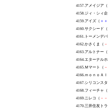
4157.アメイジア（
4158.ジィ・シィ
4159.アイズ（
＋
＋
4160.サクシード（
4161.トーメンデ
4162.かさくま（
－
4163.アルトナー（
4164.エターナ
4165.Ｍマート（
－
4166.ｍｏｎｏＡ
4167.シリコンス
4168.フィーチャ（
4169.ニレコ（
－
－
4170.三井住友ト