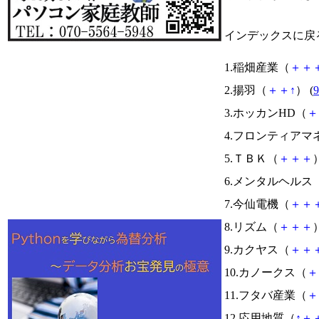
インデックスに戻
1.稲畑産業（
＋
＋
2.揚羽（
＋
＋
↑
） (
9
3.ホッカンHD（
＋
4.フロンティアマ
5.ＴＢＫ（
＋
＋
＋
）
6.メンタルヘルス
7.今仙電機（
＋
＋
8.リズム（
＋
＋
＋
）
9.カクヤス（
＋
＋
10.カノークス（
＋
11.フタバ産業（
＋
12.応用地質（
↑
＋