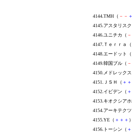
4144.TMH（
－
－
4145.アスタリス
4146.ユニチカ（
－
4147.Ｔｅｒｒａ（
4148.エードット（
4149.韓国ブル（
－
4150.メドレック
4151.ＪＳＨ（
＋
＋
4152.イビデン（
＋
4153.キオクシ
4154.アーキテク
4155.YE（
＋
＋
＋
）
4156.トーシン（
＋