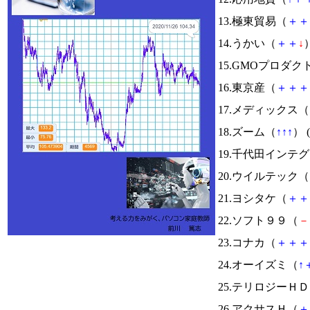
13.極東貿易（
＋
＋
14.うかい（
＋
＋
↓
）
15.GMOプロダ
16.東京産（
＋
＋
＋
17.メディックス（
18.ズーム（
↑
↑
↑
） (
19.千代田インテ
20.ウイルテック（
21.ヨシタケ（
＋
＋
22.ソフト９９（
－
23.コナカ（
＋
＋
＋
24.オーイズミ（
↑
25.テリロジーＨ
26.アクサスＨ（
＋