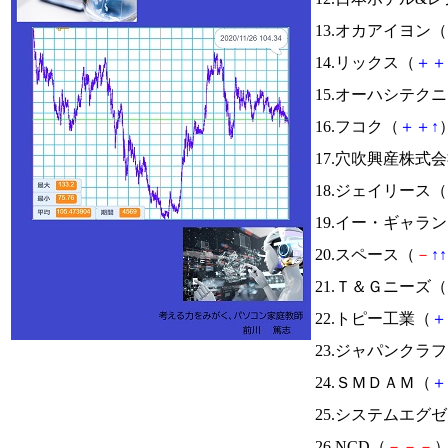
13.オカアイヨン（
14.リックス（
＋
＋
15.オーハシテク
16.フコク（
＋
＋
↑
）
17.穴吹興産株式
18.ジェイリース（
19.イー・ギャラ
20.スペース（
－
↑
↑
21.Ｔ＆Ｇニーズ（
22.トピー工業（
＋
23.ジャパンクラ
24.ＳＭＤＡＭ（
＋
25.システムエグ
26.NCD（
－
－
－
）