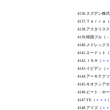
4136.スズデン株
4137.Ｔｅｒｒａ（
4138.アスタリス
4139.韓国ブル（
－
4140.メドレック
4141.エードット（
4142.ＪＳＨ（
＋
＋
4143.イビデン（
＋
4144.アーキテク
4145.キオクシ
4146.ビート・
4147.YE（
＋
＋
＋
）
4148.アイズ（
＋
＋