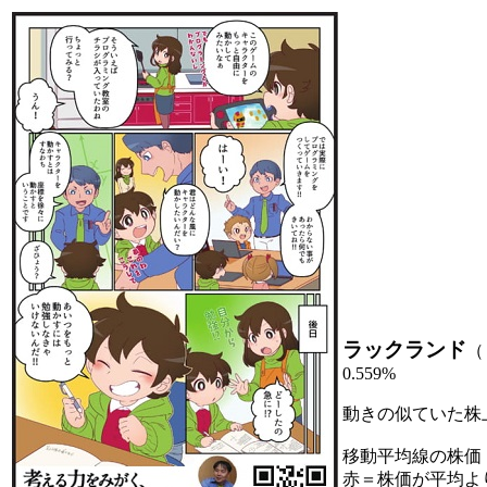
ラックランド
（
0.559%
動きの似ていた株
移動平均線の株価
赤＝株価が平均よ