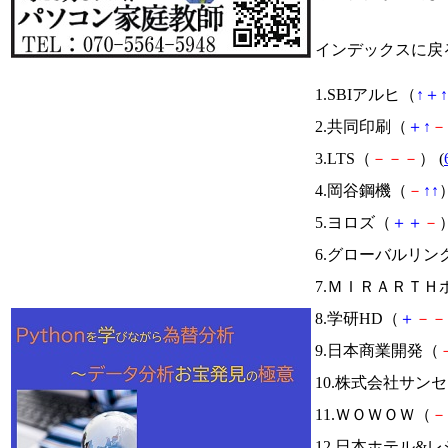
インデックスに戻
1.SBIアルヒ（
↑
＋
↑
2.共同印刷（
＋
↑
－
3.LTS（
－
－
－
） (
4.岡谷鋼機（
－
↑
↑
）
5.ヨロズ（
＋
＋
－
）
6.グローバルリン
7.ＭＩＲＡＲＴＨ
8.学研HD（
＋
－
－
9.日本商業開発（
10.株式会社サン
11.ＷＯＷＯＷ（
－
12.日本ホテル&