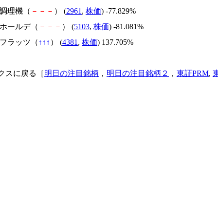
日本調理機（
－
－
－
） (
2961
,
株価
) -77.829%
昭和ホールデ（
－
－
－
） (
5103
,
株価
) -81.081%
ビーフラッツ（
↑
↑
↑
） (
4381
,
株価
) 137.705%
クスに戻る［
明日の注目銘柄
，
明日の注目銘柄２
，
東証PRM
,