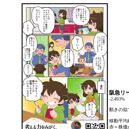
阪急リ
-2.493%
動きの似
移動平均
赤＝株価