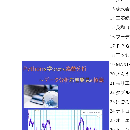
13.株
14.三菱
15.英和（
16.フー
17.ＦＰ
18.三ツ
19.MAX
20.きん
21.モリ
22.ダブ
23.はご
24.ナト
25.オー
26.トラ