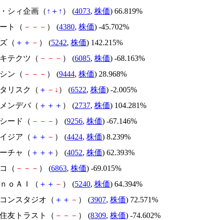
ジィ・シィ企画（
↑
＋
↑
） (
4073
,
株価
) 66.819%
Ｍマート（
－
－
－
） (
4380
,
株価
) -45.702%
イズ（
＋
＋
－
） (
5242
,
株価
) 142.215%
アーキテクツ（
－
－
－
） (
6085
,
株価
) -68.163%
トーシン（
－
－
－
） (
9444
,
株価
) 28.968%
アスタリスク（
＋
－
↓
） (
6522
,
株価
) -2.005%
トーメンデバ（
＋
＋
＋
） (
2737
,
株価
) 104.281%
サクシード（
－
－
－
） (
9256
,
株価
) -67.146%
アメイジア（
＋
＋
－
） (
4424
,
株価
) 8.239%
フィーチャ（
＋
＋
＋
） (
4052
,
株価
) 62.393%
レコ（
－
－
－
） (
6863
,
株価
) -69.015%
ｍｏｎｏＡＩ（
＋
＋
－
） (
5240
,
株価
) 64.394%
シリコンスタジオ（
＋
＋
－
） (
3907
,
株価
) 72.571%
三井住友トラスト（
－
－
－
） (
8309
,
株価
) -74.602%