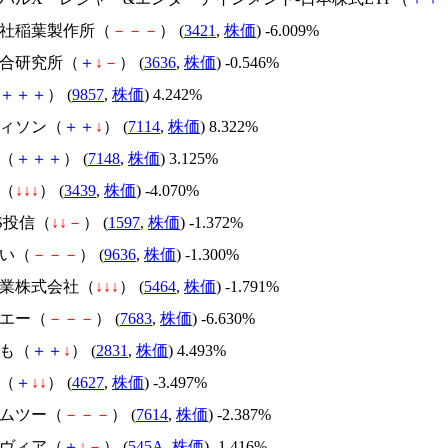
式会社稲葉製作所（
－
－
－
） (
3421
,
株価
) -6.009%
総合研究所（
＋
↓
－
） (
3636
,
株価
) -0.546%
＋
＋
＋
） (
9857
,
株価
) 4.242%
ディソン（
＋
＋
↓
） (
7114
,
株価
) 8.322%
Ｇ（
＋
＋
＋
） (
7148
,
株価
) 3.125%
知（
↓
↓
↓
） (
3439
,
株価
) -4.070%
IS投信（
↓
↓
－
） (
1597
,
株価
) -1.372%
えい（
－
－
－
） (
9636
,
株価
) -1.300%
工業株式会社（
↓
↓
↓
） (
5464
,
株価
) -1.791%
ルエー（
－
－
－
） (
7683
,
株価
) -6.630%
ろも（
＋
＋
↓
） (
2831
,
株価
) 4.493%
コ（
＋
↓
↓
） (
4627
,
株価
) -3.497%
エムツー（
－
－
－
） (
7614
,
株価
) -2.387%
ンヴィア（
＋
↓
－
） (
545A
,
株価
) -1.416%