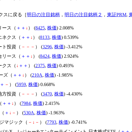
クスに戻る［
明日の注目銘柄
，
明日の注目銘柄２
，
東証PRM
,
リース（
＋
＋
↓
） (
8425
,
株価
) 2.008%
忠エネクス（
＋
＋
↓
） (
8133
,
株価
) 0.539%
リート投資（
－
－
－
） (
3296
,
株価
) -3.412%
総合リース（
＋
＋
↓
） (
8424
,
株価
) 2.924%
ークス（
↓
＋
＋
） (
2375
,
株価
) 0.493%
アーズ（
＋
＋
↓
） (
210A
,
株価
) -1.985%
＋
－
） (
5959
,
株価
) 0.668%
モ地方投資（
－
－
－
） (
3470
,
株価
) -4.430%
（
＋
＋
↓
） (
7984
,
株価
) 2.415%
M（
＋
↓
－
） (
530A
,
株価
) -1.963%
ージマジック（
－
↓
－
） (
7793
,
株価
) -0.741%
ローバルX レジャー&エンターテインメント-日本株式ETF（
＋
＋