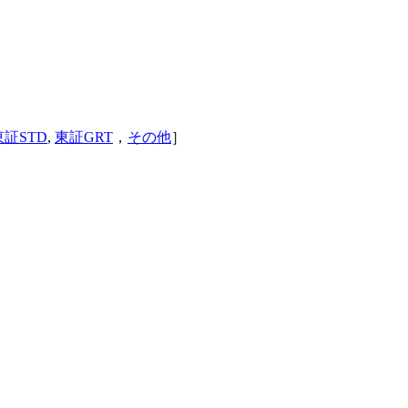
東証STD
,
東証GRT
，
その他
］