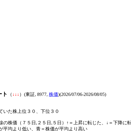
ート
（
↓
↓
↓
）(東証, 8977,
株価
)(2026/07/06-2026/08/05)
ていた株上位３０、下位３０
線の株価（７５日,２５日,５日）↑＝上昇に転じた、↓＝下降に
が平均より低い、青＝株価が平均より高い