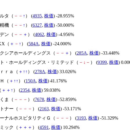
リベルタ（
－
－
↑
） (
4935
,
株価
) -28.955%
北川精機（
－
－
↑
） (
6327
,
株価
) -50.000%
イビデン（
－
－
＋
） (
4062
,
株価
) -4.956%
NKX（
＋
－
↑
） (
584A
,
株価
) -24.000%
キオクシアホールディングス（
－
－
＋
） (
285A
,
株価
) -33.448%
.ビート・ホールディングス・リミテッド（
－
↓
－
） (
9399
,
株価
) 0.0
Ｔｅｒｒａ（
＋
↑
↑
） (
278A
,
株価
) 33.026%
ＳＨ（
＋
↑
↑
） (
150A
,
株価
) 41.176%
（
＋
＋
↑
） (
2354
,
株価
) 59.038%
かさくま（
－
－
－
） (
7678
,
株価
) -52.859%
アルトナー（
－
－
－
） (
2163
,
株価
) -53.171%
エターナルホスピタリティＧ（
－
－
－
） (
3193
,
株価
) -51.329%
リボミック（
＋
＋
＋
） (
4591
,
株価
) 10.294%