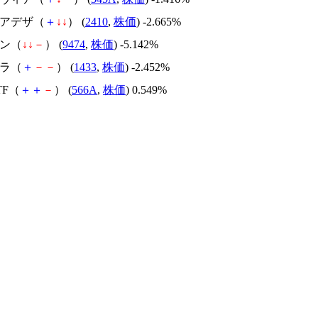
リアデザ（
＋
↓
↓
） (
2410
,
株価
) -2.665%
リン（
↓
↓
－
） (
9474
,
株価
) -5.142%
テラ（
＋
－
－
） (
1433
,
株価
) -2.452%
ETF（
＋
＋
－
） (
566A
,
株価
) 0.549%