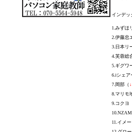
インデッ
1.みずほ
2.伊藤
3.日本
4.芙蓉
5.ギグワ
6.iシェ
7.岡部（
↓
8.マリ
9.コクヨ
10.NZA
11.イメ
12.グ