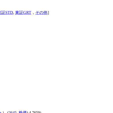
東証STD
,
東証GRT
，
その他
］
＋
） (
2645
,
株価
) 4.765%