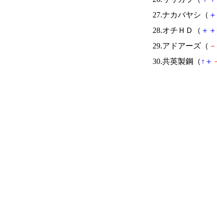
27.ナカバヤシ（
＋
28.オチＨＤ（
＋
＋
29.アドアーズ（
－
30.共英製鋼（
↑
＋