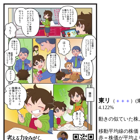
東リ
（
＋
＋
＋
）(東
4.122%
動きの似ていた株
移動平均線の株価
赤＝株価が平均よ