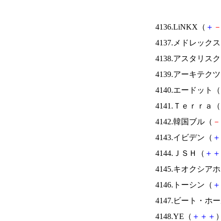
4136.LiNKX（
＋
4137.メドレック
4138.アスタリス
4139.アーキテク
4140.エードット（
4141.Ｔｅｒｒａ（
4142.韓国ブル（
－
4143.イビデン（
＋
4144.ＪＳＨ（
＋
＋
4145.キオクシ
4146.トーシン（
＋
4147.ビート・
4148.YE（
＋
＋
＋
）