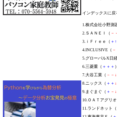
インデックスに戻
1.株式会社小野測
2.ＳＡＮＥＩ（
－
3.ｉＦｒｅｅ（
＋
↑
4.INCLUSIVE（
－
5.グローバルX日
6.三菱重（
＋
＋
＋
）
7.大谷工業（
－
－
↓
8.ニックス（
＋
＋
↓
9.まぐまぐ（
＋
－
↓
10.ＯＡＴアグリ
11.ランドネット（
12.東海東京Ｆ（
＋