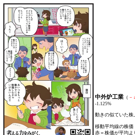
中外炉工業
（
－
-1.125%
動きの似ていた株
移動平均線の株価
赤＝株価が平均よ