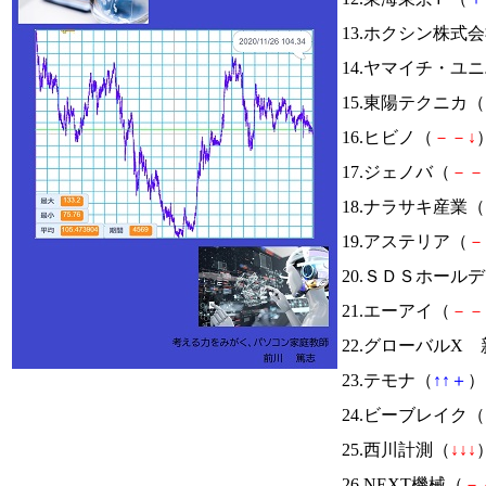
13.ホクシン株式
14.ヤマイチ・ユ
15.東陽テクニカ（
16.ヒビノ（
－
－
↓
）
17.ジェノバ（
－
－
18.ナラサキ産業（
19.アステリア（
－
20.ＳＤＳホール
21.エーアイ（
－
－
22.グローバルX
23.テモナ（
↑
↑
＋
） 
24.ビーブレイク（
25.西川計測（
↓
↓
↓
）
26.NEXT機械（
－