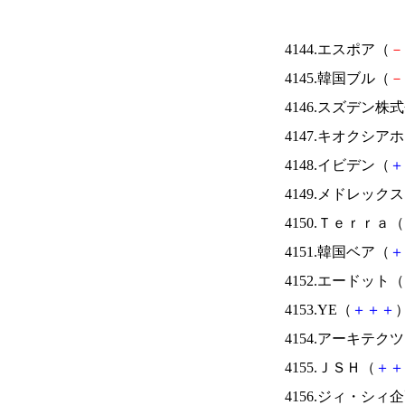
4144.エスポア（
－
4145.韓国ブル（
－
4146.スズデン株
4147.キオクシ
4148.イビデン（
＋
4149.メドレック
4150.Ｔｅｒｒａ（
4151.韓国ベア（
＋
4152.エードット（
4153.YE（
＋
＋
＋
）
4154.アーキテク
4155.ＪＳＨ（
＋
＋
4156.ジィ・シィ