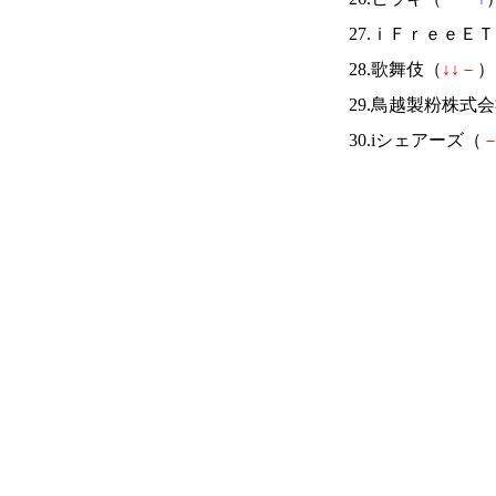
27.ｉＦｒｅｅＥ
28.歌舞伎（
↓
↓
－
） 
29.鳥越製粉株式
30.iシェアーズ（