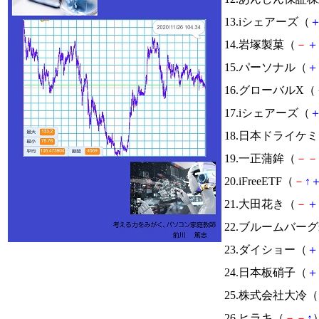
13.iシェアーズ（
14.岩塚製菓（
－
＋
15.パーソナル（
＋
16.グローバルX（
17.iシェアーズ（
18.日本ドライケ
19.一正蒲鉾（
－
－
20.iFreeETF（
－
↑
21.大田花き（
－
＋
22.ブルームバ
23.ダイショー（
＋
24.日本板硝子（
＋
25.株式会社大冷（
26.ヒラキ（
－
－
↑
）