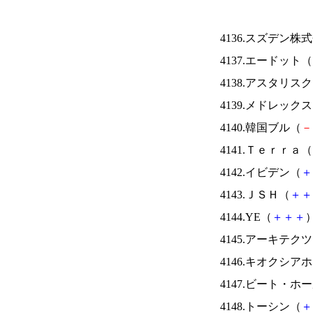
4136.スズデン株
4137.エードット（
4138.アスタリス
4139.メドレック
4140.韓国ブル（
－
4141.Ｔｅｒｒａ（
4142.イビデン（
＋
4143.ＪＳＨ（
＋
＋
4144.YE（
＋
＋
＋
）
4145.アーキテク
4146.キオクシ
4147.ビート・
4148.トーシン（
＋