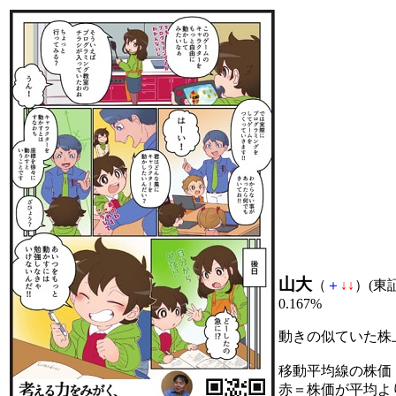
山大
（
＋
↓
↓
）(東証
0.167%
動きの似ていた株
移動平均線の株価
赤＝株価が平均よ