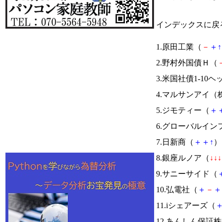
インデックスに戻
1.原田工業（
－
＋
↑
2.野村外国債Ｈ（
3.米国社債1-10ヘ
4.マルサンアイ（
5.ジモティー（
＋
6.グローバルイン
7.日新商（
＋
＋
↑
） 
8.銀座ルノア（
↓
↓
↓
9.サニーサイド（
10.弘電社（
＋
－
＋
11.iシェアーズ（
12.あんしん保証