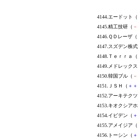
4144.エードット（
4145.精工技研（
－
4146.ＱＤレーザ（
4147.スズデン株
4148.Ｔｅｒｒａ（
4149.メドレック
4150.韓国ブル（
－
4151.ＪＳＨ（
＋
＋
4152.アーキテク
4153.キオクシ
4154.イビデン（
＋
4155.アメイジア（
4156.トーシン（
＋