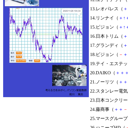
13.レオパレス（
＋
14.リンナイ（
＋
↑
15.ピジョン（
＋
↑
16.日本トリム（
＋
17.グランディ（
＋
18.ビジョン（
－
＋
19.テイ・エステ
20.DAIKO（
＋
＋
21.ノーリツ（
＋
＋
22.スタンレー電
23.日本コンクリ
24.藤商事（
＋
＋
－
25.マースグループ
26.ハニーズHD（