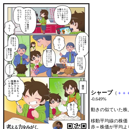
シャープ
（
＋
＋
-0.649%
動きの似ていた株
移動平均線の株価
赤＝株価が平均よ