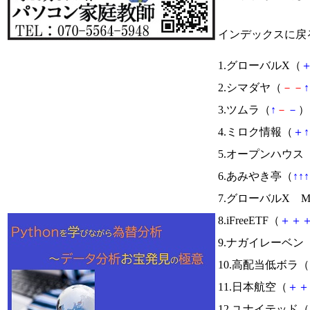
インデックスに戻
1.グローバルX（
2.シマダヤ（
－
－
↑
3.ツムラ（
↑
－
－
） 
4.ミロク情報（
＋
↑
5.オープンハウス
6.あみやき亭（
↑
↑
↑
7.グローバルX Mor
8.iFreeETF（
＋
＋
9.ナガイレーベン
10.高配当低ボラ（
11.日本航空（
＋
＋
12.ユナイテッド（