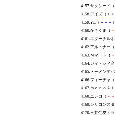
4157.サクシード（
4158.アイズ（
＋
＋
4159.YE（
＋
＋
＋
）
4160.かさくま（
－
4161.エターナ
4162.アルトナー（
4163.Ｍマート（
－
4164.ジィ・シィ
4165.トーメンデ
4166.フィーチャ（
4167.ｍｏｎｏＡ
4168.ニレコ（
－
－
4169.シリコンス
4170.三井住友ト