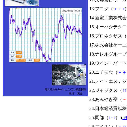
13.フコク（
＋
＋
↑
）
14.新家工業株式
15.オーハシテク
16.プロネクサス（
17.株式会社ケー
18.ナレルグルー
19.ウイン・パー
20.ニチモウ（
＋
＋
21.テイ・エステ
22.ジャックス（
↑
↑
23.あみやき亭（
－
24.日本経済貢献
25.岡部（
↑
↑
↑
） (
59
26.アイホン（
＋
↑
↑