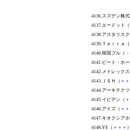
4136.スズデン株
4137.エードット（
4138.アスタリス
4139.Ｔｅｒｒａ（
4140.韓国ブル（
－
4141.ビート・
4142.メドレック
4143.ＪＳＨ（
＋
＋
4144.アーキテク
4145.イビデン（
＋
4146.アイズ（
＋
＋
4147.キオクシ
4148.YE（
＋
＋
＋
）