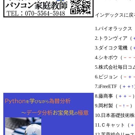
インデックスに戻
1.パイオラックス
2.トランヴィア（
3.ダイコク電機（
4.シキボウ（
－
－
5.株式会社毎日コ
6.ビジョン（
－
＋
7.iFreeETF（
＋
＋
↑
8.藤商事（
＋
＋
－
）
9.岡村製（
－
↑
－
） 
10.日本基礎技術
11.Ｃキャット（
＋
12.芙蓉総合リー