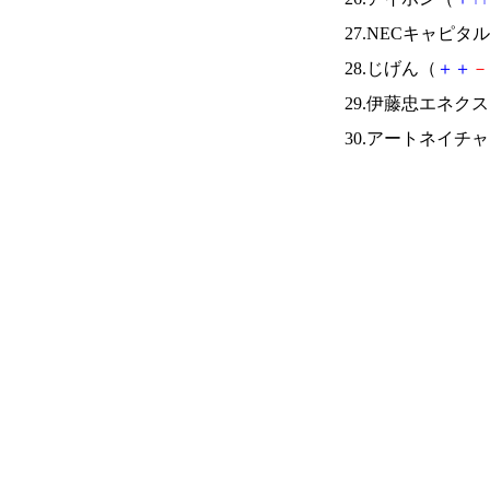
27.NECキャピ
28.じげん（
＋
＋
－
29.伊藤忠エネク
30.アートネイチ