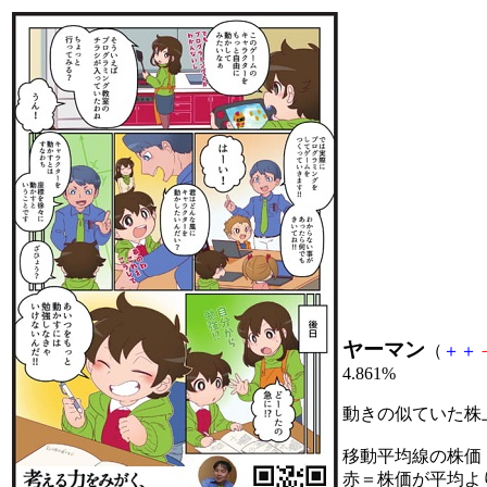
ヤーマン
（
＋
＋
4.861%
動きの似ていた株
移動平均線の株価
赤＝株価が平均よ