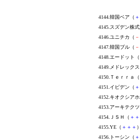
4144.韓国ベア（
＋
4145.スズデン株
4146.ユニチカ（
－
4147.韓国ブル（
－
4148.エードット（
4149.メドレック
4150.Ｔｅｒｒａ（
4151.イビデン（
＋
4152.キオクシ
4153.アーキテク
4154.ＪＳＨ（
＋
＋
4155.YE（
＋
＋
＋
）
4156.トーシン（
＋