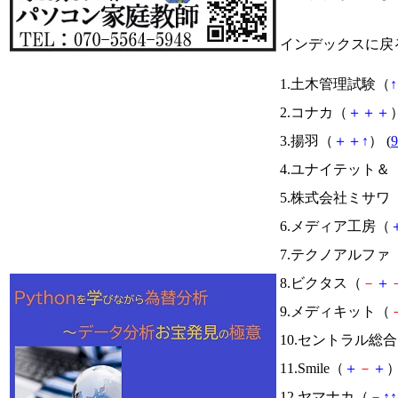
インデックスに戻
1.土木管理試験（
↑
2.コナカ（
＋
＋
＋
）
3.揚羽（
＋
＋
↑
） (
9
4.ユナイテット＆
5.株式会社ミサワ
6.メディア工房（
7.テクノアルファ
8.ビクタス（
－
＋
9.メディキット（
10.セントラル総
11.Smile（
＋
－
＋
）
12.ヤマナカ（
－
↑
↑