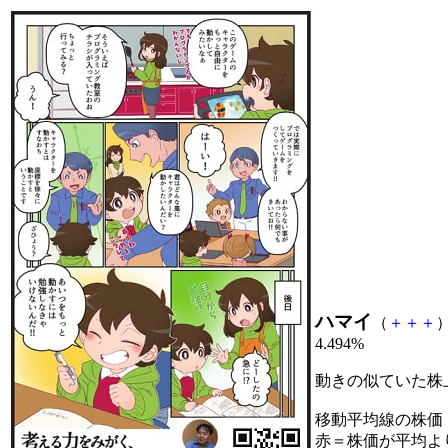
ハマイ
（
＋
＋
＋
）
4.494%
動きの似ていた株
移動平均線の株価
赤＝株価が平均よ