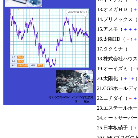
13.オメガＨＤ（
＋
14.プリメックス（
15.アスモ（
＋
＋
＋
16.太陽HD（
－
↑
＋
17.タクミナ（
－
－
18.株式会社ハウ
19.オーイズミ（
↑
20.太陽化（
＋
↑
＋
）
21.CGSホールデ
22.ニチダイ（
－
＋
23.エステールホ
24.オートサーバ
25.日本板硝子（
＋
26.GMOプロダ