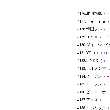
4176.北川精機（
－
4177.Ｔｅｒｒａ（
4178.韓国ブル（
－
4179.ＪＳＨ（
＋
↑
↑
4180.ジィ・シィ
4181.YE（
＋
＋
↑
） 
4182.LiNKX（
＋
4183.キオクシ
4184.イビデン（
－
4185.トーシン（
－
4186.ビート・
4187.アイズ（
＋
＋
4188.リボミック（