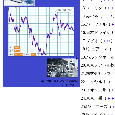
13.ユニリタ（
＋
＋
14.みのや（
－
－
↑
）
15.パーソナル（
＋
16.日本ドライケ
17.ダビオ（
＋
↑
↑
） 
18.iシェアーズ（
19.ハルメクホー
20.東京テアトル
21.株式会社ヤマ
22.ロイヤルホ（
－
23.イオン九州（
＋
24.東京一番（
＋
＋
25.iシェアーズ（
26.iFreeETF（
＋
＋