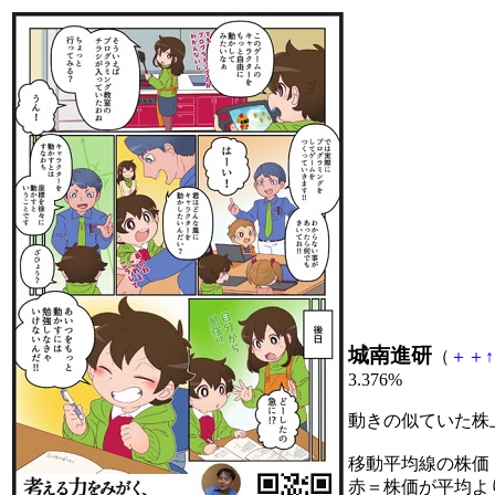
城南進研
（
＋
＋
↑
3.376%
動きの似ていた株
移動平均線の株価
赤＝株価が平均よ