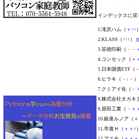
インデックスに戻
1.滝沢ハム（
＋
↑
↑
）
2.KLASS（
↑
↑
↑
） (
3.笹徳印刷（
－
－
4.コンセック（
＋
5.日本国債ETF（
6.ヒラキ（
－
↓
－
） 
7.クミアイ化（
－
8.株式会社タカキ
9.原田工業（
－
＋
10.銀座ルノア（
＋
11.市進Ｈ（
＋
＋
↑
）
12.アスモ（
＋
＋
＋