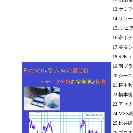
13.ケミ
14.リ
15.iシ
16.帝ホ
17.菱友
18.SPK（
19.南プ
20.シー
21.椿本
22.橋本
23.アセ
24.MX
25.松井
26.プロ