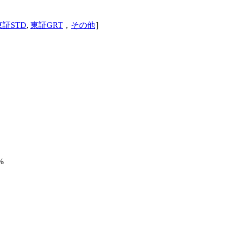
東証STD
,
東証GRT
，
その他
］
%