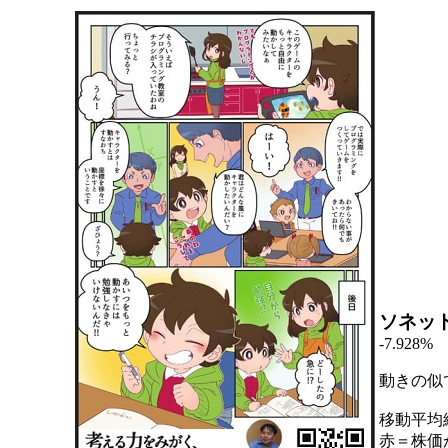
ソネッ
-7.928%
動きの似
移動平均
赤＝株価