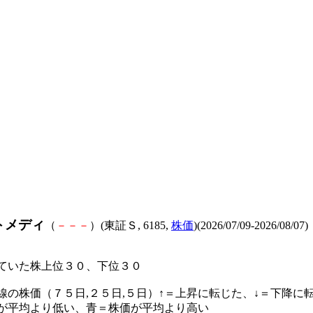
トメディ
（
－
－
－
）(東証Ｓ, 6185,
株価
)(2026/07/09-2026/08/07)
ていた株上位３０、下位３０
線の株価（７５日,２５日,５日）↑＝上昇に転じた、↓＝下降に
が平均より低い、青＝株価が平均より高い