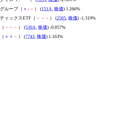
ブグループ（
＋
↓
－
） (
151A
,
株価
) 1.266%
スティックスETF（
－
－
－
） (
2565
,
株価
) -1.319%
M（
－
－
－
） (
530A
,
株価
) -0.857%
ド（
＋
＋
－
） (
7743
,
株価
) 1.163%