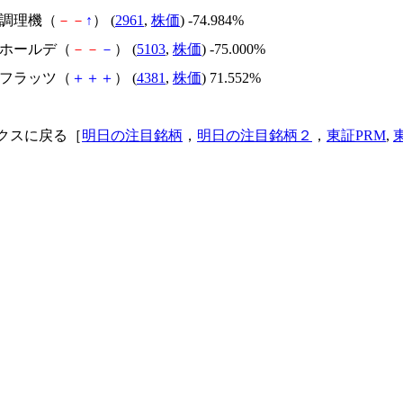
日本調理機（
－
－
↑
） (
2961
,
株価
) -74.984%
昭和ホールデ（
－
－
－
） (
5103
,
株価
) -75.000%
ビーフラッツ（
＋
＋
＋
） (
4381
,
株価
) 71.552%
クスに戻る［
明日の注目銘柄
，
明日の注目銘柄２
，
東証PRM
,