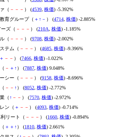
ファ（
－
－
－
） (
4539
,
株価
) -5.392%
ソー教育グループ（
＋
↑
－
） (
4714
,
株価
) -2.885%
ェアーズ（
－
－
－
） (
210A
,
株価
) -1.185%
テル（
－
－
－
） (
9708
,
株価
) -2.002%
システム（
－
－
－
） (
4685
,
株価
) -9.396%
＋
－
－
） (
7466
,
株価
) -1.022%
ラ（
－
＋
↑
） (
7887
,
株価
) 9.048%
ユーシー（
－
－
－
） (
9158
,
株価
) -8.696%
興（
－
－
↑
） (
8052
,
株価
) -2.772%
総業（
↑
－
－
） (
7570
,
株価
) -2.972%
チレン（
＋
－
－
） (
4093
,
株価
) -0.714%
S高利リート（
－
－
－
） (
1660
,
株価
) -0.894%
建（
＋
＋
↑
） (
1810
,
株価
) 2.661%
ネクサス（
↑
－
－
） (
7893
,
株価
) -2.305%