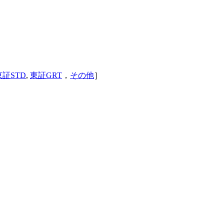
東証STD
,
東証GRT
，
その他
］