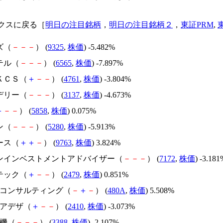
クスに戻る［
明日の注目銘柄
，
明日の注目銘柄２
，
東証PRM
,
ズ（
－
－
－
） (
9325
,
株価
) -5.482%
テル（
－
－
－
） (
6565
,
株価
) -7.897%
ＫＣＳ（
＋
－
－
） (
4761
,
株価
) -3.804%
デリー（
－
－
－
） (
3137
,
株価
) -4.673%
＋
－
－
） (
5858
,
株価
) 0.075%
ン（
－
－
－
） (
5280
,
株価
) -5.913%
ース（
＋
＋
－
） (
9763
,
株価
) 3.824%
パンインベストメントアドバイザー（
－
－
－
） (
7172
,
株価
) -3.181
テック（
＋
－
－
） (
2479
,
株価
) 0.851%
ブ・コンサルティング（
－
＋
－
） (
480A
,
株価
) 5.508%
リアデザ（
＋
－
－
） (
2410
,
株価
) -3.073%
電機（
－
－
－
） (
3388
,
株価
) -2.107%