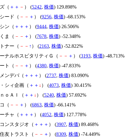
イズ（
＋
＋
－
） (
5242
,
株価
) 129.898%
サクシード（
－
－
＋
） (
9256
,
株価
) -68.153%
トーシン（
＋
＋
＋
） (
9444
,
株価
) 26.506%
かさくま（
－
－
＋
） (
7678
,
株価
) -52.348%
アルトナー（
－
－
↑
） (
2163
,
株価
) -52.822%
エターナルホスピタリティＧ（
－
－
＋
） (
3193
,
株価
) -48.713%
Ｍマート（
－
－
＋
） (
4380
,
株価
) -47.833%
トーメンデバ（
＋
＋
＋
） (
2737
,
株価
) 83.090%
ジィ・シィ企画（
＋
＋
↓
） (
4073
,
株価
) 30.415%
ｍｏｎｏＡＩ（
＋
＋
↓
） (
5240
,
株価
) 57.692%
レコ（
－
－
＋
） (
6863
,
株価
) -66.141%
フィーチャ（
＋
＋
＋
） (
4052
,
株価
) 127.778%
シリコンスタジオ（
＋
＋
＋
） (
3907
,
株価
) 89.468%
三井住友トラスト（
－
－
＋
） (
8309
,
株価
) -74.449%