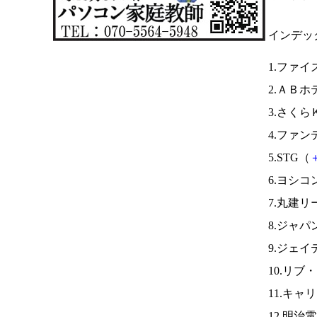
インデッ
1.ファイ
2.ＡＢホ
3.さくら
4.ファン
5.STG（
6.ヨシコ
7.丸建リ
8.ジャ
9.ジェイ
10.リ
11.キャ
12.明治