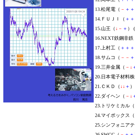
13.松尾電（
－
＋
＋
14.ＦＵＪＩ（
＋
＋
15.山王（
↓
－
＋
） (
16.NEXT鉄鋼非鉄
17.上村工（
＋
＋
＋
18.サムコ（
－
－
＋
19.三井金属（
－
↓
20.日本電子材料
21.ＣＫＤ（
↓
↓
＋
） 
22.ダイヘン（
－
↓
23.トリケミカル（
24.マイポックス（
25.シンフォニア
26.SWCC（
－
＋
＋