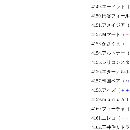
4149.エードット（
4150.円谷フィー
4151.アメイジア（
4152.Ｍマート（
－
4153.かさくま（
－
4154.アルトナー（
4155.シリコンス
4156.エターナ
4157.韓国ベア（
↑
↑
4158.アイズ（
＋
＋
4159.ｍｏｎｏＡ
4160.フィーチャ（
4161.ニレコ（
－
－
4162.三井住友ト