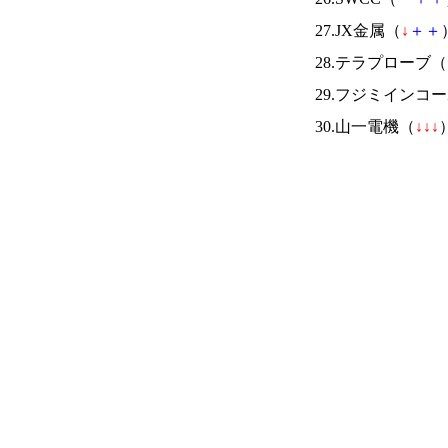
27.JX金属（
↓
＋
＋
28.テラプローブ（
29.フジミインコ
30.山一電機（
↓
↓
↓
）