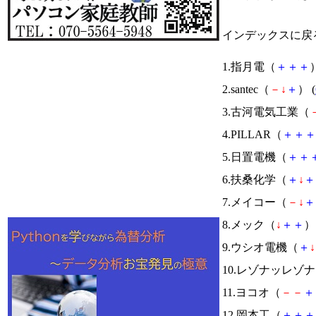
インデックスに戻
1.指月電（
＋
＋
＋
）
2.santec（
－
↓
＋
） (
3.古河電気工業（
4.PILLAR（
＋
＋
＋
5.日置電機（
＋
＋
6.扶桑化学（
＋
↓
＋
7.メイコー（
－
↓
＋
8.メック（
↓
＋
＋
） 
9.ウシオ電機（
＋
↓
10.レゾナッレゾ
11.ヨコオ（
－
－
＋
12.岡本工（
＋
＋
＋