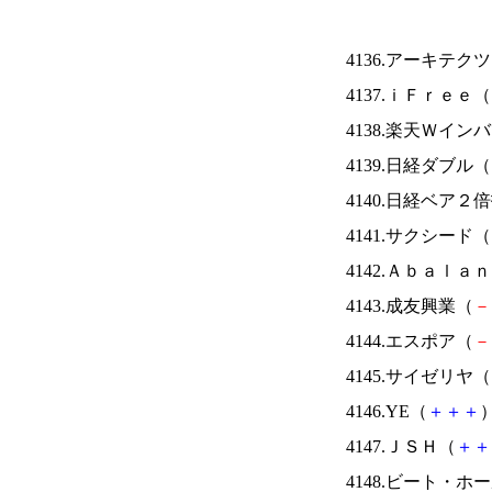
4136.アーキテク
4137.ｉＦｒｅｅ（
4138.楽天Ｗイン
4139.日経ダブル（
4140.日経ベア２
4141.サクシード（
4142.Ａｂａｌａ
4143.成友興業（
－
4144.エスポア（
－
4145.サイゼリヤ（
4146.YE（
＋
＋
＋
）
4147.ＪＳＨ（
＋
＋
4148.ビート・