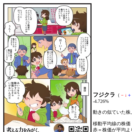
フジクラ
（
－
↓
＋
-4.726%
動きの似ていた株
移動平均線の株価
赤＝株価が平均よ