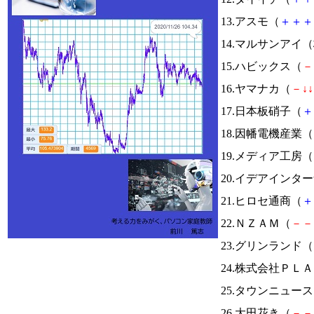
13.アスモ（
＋
＋
＋
14.マルサンアイ
15.ハビックス（
－
16.ヤマナカ（
－
↓
↓
17.日本板硝子（
＋
18.因幡電機産業（
19.メディア工房（
20.イデアインタ
21.ヒロセ通商（
＋
22.ＮＺＡＭ（
－
－
23.グリンランド（
24.株式会社ＰＬ
25.タウンニュー
26.大田花き（
－
－