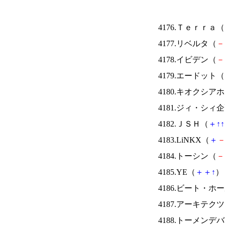
4176.Ｔｅｒｒａ（
4177.リベルタ（
－
4178.イビデン（
－
4179.エードット（
4180.キオクシ
4181.ジィ・シィ
4182.ＪＳＨ（
＋
↑
↑
4183.LiNKX（
＋
4184.トーシン（
－
4185.YE（
＋
＋
↑
） 
4186.ビート・
4187.アーキテク
4188.トーメンデ