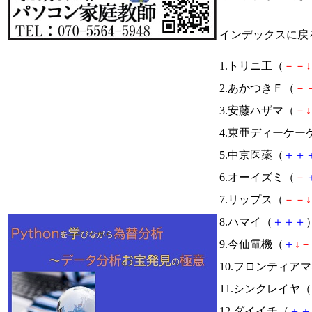
インデックスに戻
1.トリニ工（
－
－
↓
2.あかつきＦ（
－
3.安藤ハザマ（
－
↓
4.東亜ディーケー
5.中京医薬（
＋
＋
6.オーイズミ（
－
7.リップス（
－
－
↓
8.ハマイ（
＋
＋
＋
）
9.今仙電機（
＋
↓
－
10.フロンティア
11.シンクレイヤ（
12.ダイイチ（
＋
＋