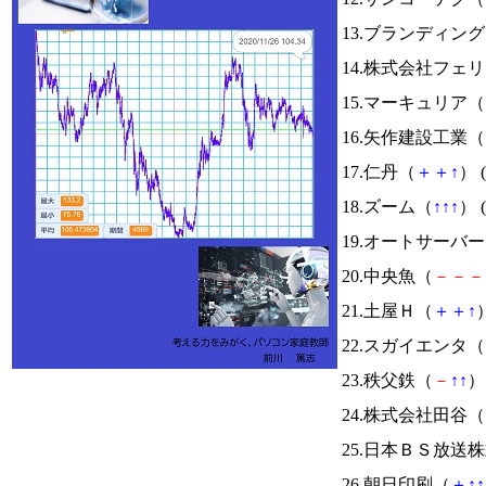
13.ブランディン
14.株式会社フェ
15.マーキュリア（
16.矢作建設工業（
17.仁丹（
＋
＋
↑
） (
18.ズーム（
↑
↑
↑
） (
19.オートサーバ
20.中央魚（
－
－
－
21.土屋Ｈ（
＋
＋
↑
）
22.スガイエンタ（
23.秩父鉄（
－
↑
↑
） 
24.株式会社田谷（
25.日本ＢＳ放送
26.朝日印刷（
＋
↑
↑