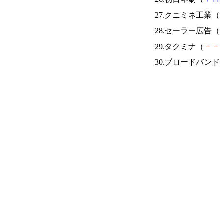
27.クニミネ工業（
28.セーラー広告（
29.タクミナ（
－
－
30.ブロードバン