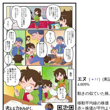
エヌ
（
＋
↑
↑
）(東証
4.809%
動きの似ていた株
移動平均線の株価
赤＝株価が平均よ