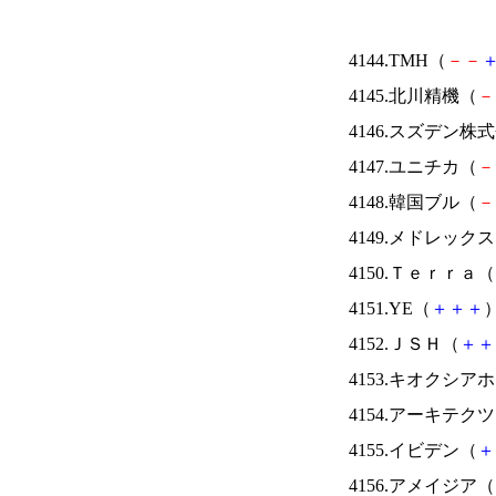
4144.TMH（
－
－
4145.北川精機（
－
4146.スズデン株
4147.ユニチカ（
－
4148.韓国ブル（
－
4149.メドレック
4150.Ｔｅｒｒａ（
4151.YE（
＋
＋
＋
）
4152.ＪＳＨ（
＋
＋
4153.キオクシ
4154.アーキテク
4155.イビデン（
＋
4156.アメイジア（