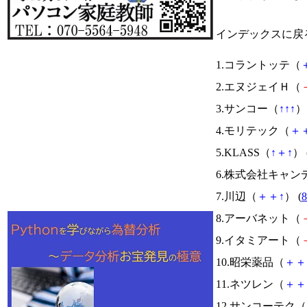
インデックスに戻
1.コラントッテ（
2.エヌジェイＨ（
3.サンコー（
↑
↑
↑
） 
4.モリテック（
＋
5.KLASS（
↑
＋
↑
） 
6.株式会社キャン
7.川辺（
＋
＋
↑
） (
8
8.アーバネット（
9.イタミアート（
10.昭栄薬品（
＋
＋
11.ネツレン（
＋
＋
12.サンコーテク（