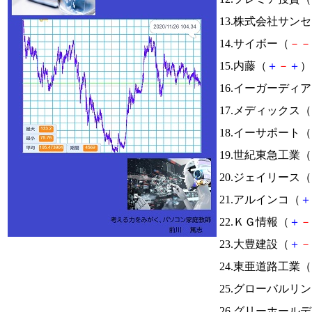
13.株式会社サン
14.サイボー（
－
－
15.内藤（
＋
－
＋
） 
16.イーガーディ
17.メディックス（
18.イーサポート（
19.世紀東急工業（
20.ジェイリース（
21.アルインコ（
＋
22.ＫＧ情報（
＋
－
23.大豊建設（
＋
－
24.東亜道路工業（
25.グローバルリ
26.グリーホール