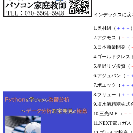
インデックスに戻
1.奥村組（
＋
＋
＋
）
2.アクモス（
－
＋
3.日本商業開発（
4.ゴールドクレス
5.星野リゾ投資（
6.アジュバン（
＋
7.ポエック（
＋
＋
8.フリュー（
＋
＋
9.塩水港精糖株式
10.三光ＭＦ（
－
－
11.NEXT電力ガス
12.プレミア投資（