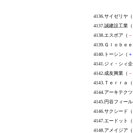
4136.サイゼリヤ（
4137.誠建設工業（
4138.エスポア（
－
4139.Ｇｌｏｂｅ
4140.トーシン（
＋
4141.ジィ・シィ
4142.成友興業（
－
4143.Ｔｅｒｒａ（
4144.アーキテク
4145.円谷フィー
4146.サクシード（
4147.エードット（
4148.アメイジア（