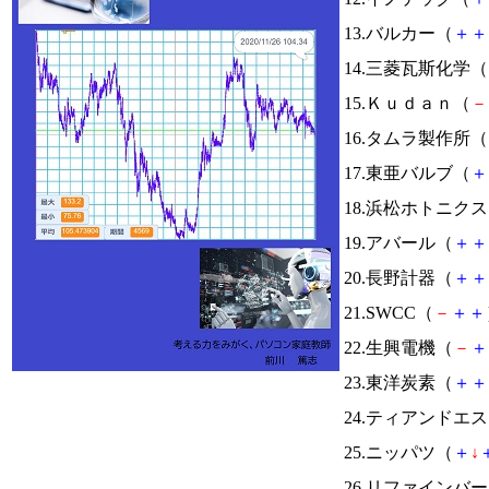
13.バルカー（
＋
＋
14.三菱瓦斯化学（
15.Ｋｕｄａｎ（
－
16.タムラ製作所（
17.東亜バルブ（
＋
18.浜松ホトニク
19.アバール（
＋
＋
20.長野計器（
＋
＋
21.SWCC（
－
＋
＋
22.生興電機（
－
＋
23.東洋炭素（
＋
＋
24.ティアンドエ
25.ニッパツ（
＋
↓
26.リファインバ