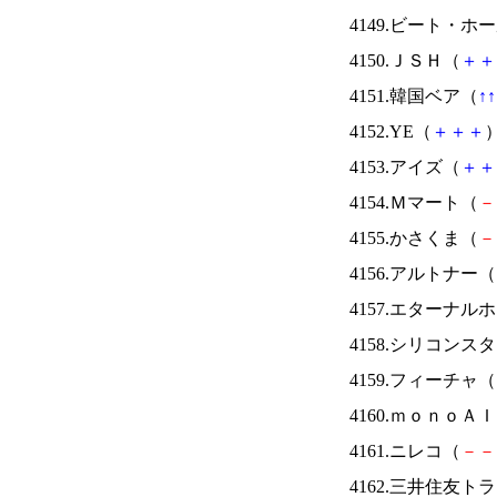
4149.ビート・
4150.ＪＳＨ（
＋
＋
4151.韓国ベア（
↑
↑
4152.YE（
＋
＋
＋
）
4153.アイズ（
＋
＋
4154.Ｍマート（
－
4155.かさくま（
－
4156.アルトナー（
4157.エターナ
4158.シリコンス
4159.フィーチャ（
4160.ｍｏｎｏＡ
4161.ニレコ（
－
－
4162.三井住友ト