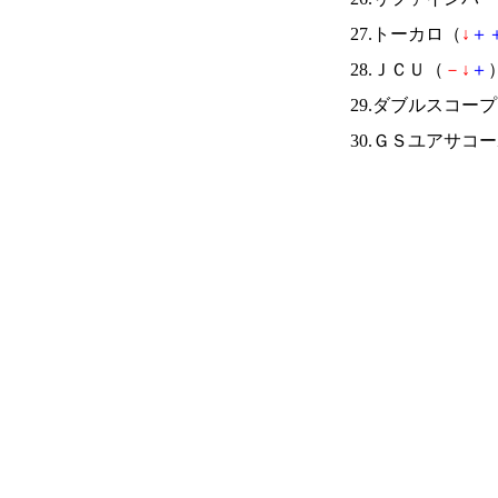
27.トーカロ（
↓
＋
28.ＪＣＵ（
－
↓
＋
）
29.ダブルスコー
30.ＧＳユアサコ