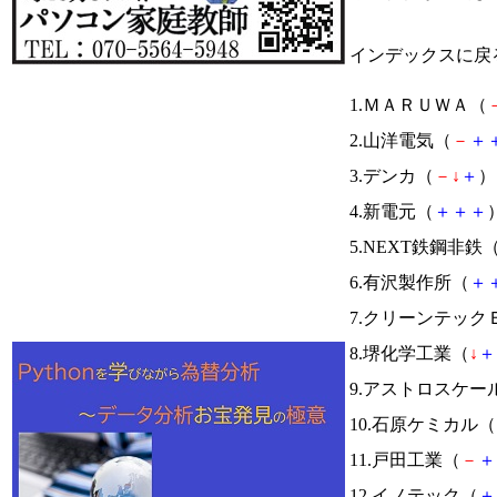
インデックスに戻
1.ＭＡＲＵＷＡ（
2.山洋電気（
－
＋
3.デンカ（
－
↓
＋
） 
4.新電元（
＋
＋
＋
）
5.NEXT鉄鋼非鉄
6.有沢製作所（
＋
7.クリーンテッ
8.堺化学工業（
↓
＋
9.アストロスケ
10.石原ケミカル（
11.戸田工業（
－
＋
12.イノテック（
＋