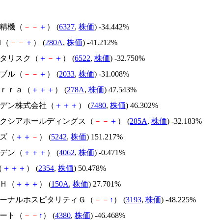
北川精機（
－
－
＋
） (
6327
,
株価
) -34.442%
H（
－
－
＋
） (
280A
,
株価
) -41.212%
アスタリスク（
＋
－
＋
） (
6522
,
株価
) -32.750%
韓国ブル（
－
－
＋
） (
2033
,
株価
) -31.008%
Ｔｅｒｒａ（
＋
＋
＋
） (
278A
,
株価
) 47.543%
スズデン株式会社（
＋
＋
＋
） (
7480
,
株価
) 46.302%
キオクシアホールディングス（
－
－
＋
） (
285A
,
株価
) -32.183%
イズ（
＋
＋
－
） (
5242
,
株価
) 151.217%
イビデン（
＋
＋
＋
） (
4062
,
株価
) -0.471%
（
＋
＋
＋
） (
2354
,
株価
) 50.478%
ＳＨ（
＋
＋
＋
） (
150A
,
株価
) 27.701%
エターナルホスピタリティＧ（
－
－
↑
） (
3193
,
株価
) -48.225%
Ｍマート（
－
－
↑
） (
4380
,
株価
) -46.468%