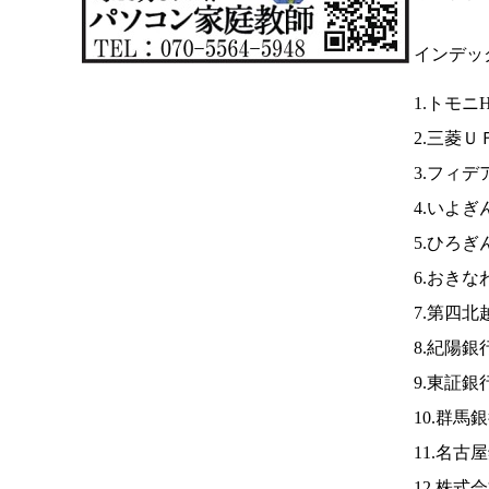
インデッ
1.トモニ
2.三菱Ｕ
3.フィデ
4.いよ
5.ひろぎ
6.おきな
7.第四北
8.紀陽銀
9.東証銀
10.群馬
11.名古
12.株式