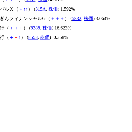
ーバルＸ（
＋
↑
↑
） (
315A
,
株価
) 1.592%
ゅうぎんフィナンシャルG（
＋
＋
＋
） (
5832
,
株価
) 3.064%
銀行（
＋
＋
＋
） (
8388
,
株価
) 16.623%
銀行（
＋
－
↑
） (
8558
,
株価
) -0.358%