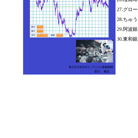
27.グロ
28.ち
29.阿波
30.東和