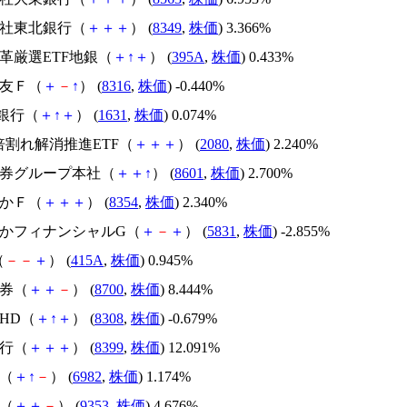
会社東北銀行（
＋
＋
＋
） (
8349
,
株価
) 3.366%
改革厳選ETF地銀（
＋
↑
＋
） (
395A
,
株価
) 0.433%
住友Ｆ（
＋
－
↑
） (
8316
,
株価
) -0.440%
T銀行（
＋
↑
＋
） (
1631
,
株価
) 0.074%
R1倍割れ解消推進ETF（
＋
＋
＋
） (
2080
,
株価
) 2.240%
和証券グループ本社（
＋
＋
↑
） (
8601
,
株価
) 2.700%
おかＦ（
＋
＋
＋
） (
8354
,
株価
) 2.340%
ずおかフィナンシャルG（
＋
－
＋
） (
5831
,
株価
) -2.855%
（
－
－
＋
） (
415A
,
株価
) 0.945%
証券（
＋
＋
－
） (
8700
,
株価
) 8.444%
なHD（
＋
↑
＋
） (
8308
,
株価
) -0.679%
銀行（
＋
＋
＋
） (
8399
,
株価
) 12.091%
ド（
＋
↑
－
） (
6982
,
株価
) 1.174%
埠（
＋
＋
－
） (
9353
,
株価
) 4.676%