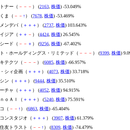
アルトナー（
－
－
－
） (
2163
,
株価
) -53.049%
かさくま（
－
－
↑
） (
7678
,
株価
) -53.469%
トーメンデバ（
＋
＋
＋
） (
2737
,
株価
) 103.643%
アメイジア（
＋
＋
－
） (
4424
,
株価
) 26.545%
サクシード（
－
－
＋
） (
9256
,
株価
) -67.402%
.ビート・ホールディングス・リミテッド（
－
－
－
） (
9399
,
株価
) 9.
アーキテクツ（
－
－
－
） (
6085
,
株価
) -66.957%
ジィ・シィ企画（
＋
＋
＋
） (
4073
,
株価
) 33.718%
トーシン（
＋
＋
＋
） (
9444
,
株価
) 35.510%
フィーチャ（
＋
＋
＋
） (
4052
,
株価
) 94.915%
ｍｏｎｏＡＩ（
＋
＋
＋
） (
5240
,
株価
) 75.591%
レコ（
－
－
↑
） (
6863
,
株価
) -65.404%
シリコンスタジオ（
＋
＋
＋
） (
3907
,
株価
) 61.379%
三井住友トラスト（
－
－
↑
） (
8309
,
株価
) -74.479%