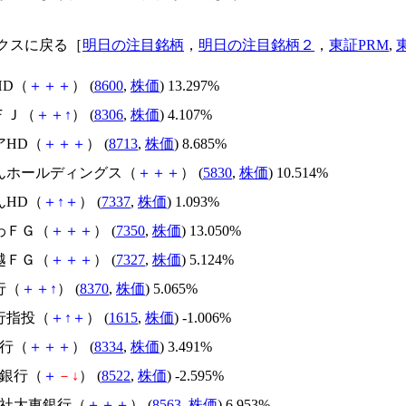
クスに戻る［
明日の注目銘柄
，
明日の注目銘柄２
，
東証PRM
,
HD（
＋
＋
＋
） (
8600
,
株価
) 13.297%
ＦＪ（
＋
＋
↑
） (
8306
,
株価
) 4.107%
アHD（
＋
＋
＋
） (
8713
,
株価
) 8.685%
ぎんホールディングス（
＋
＋
＋
） (
5830
,
株価
) 10.514%
んHD（
＋
↑
＋
） (
7337
,
株価
) 1.093%
わＦＧ（
＋
＋
＋
） (
7350
,
株価
) 13.050%
越ＦＧ（
＋
＋
＋
） (
7327
,
株価
) 5.124%
行（
＋
＋
↑
） (
8370
,
株価
) 5.065%
行指投（
＋
↑
＋
） (
1615
,
株価
) -1.006%
銀行（
＋
＋
＋
） (
8334
,
株価
) 3.491%
屋銀行（
＋
－
↓
） (
8522
,
株価
) -2.595%
会社大東銀行（
＋
＋
＋
） (
8563
,
株価
) 6.953%