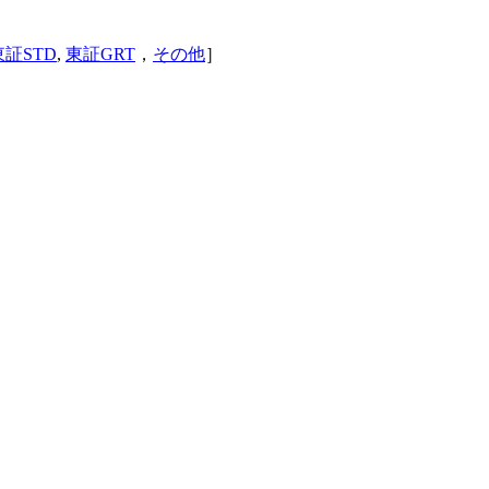
東証STD
,
東証GRT
，
その他
］