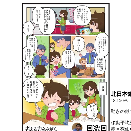
北日本
18.150%
動きの似
移動平均
赤＝株価