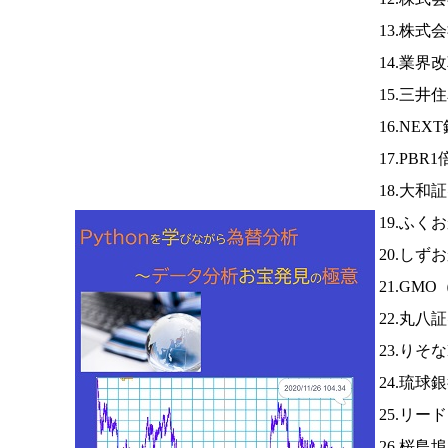
13.株式
14.業界
15.三井
16.NEX
17.PB
18.大
19.ふく
20.し
21.GMO
22.丸八
23.りそ
24.琉球
25.リー
26.桜島