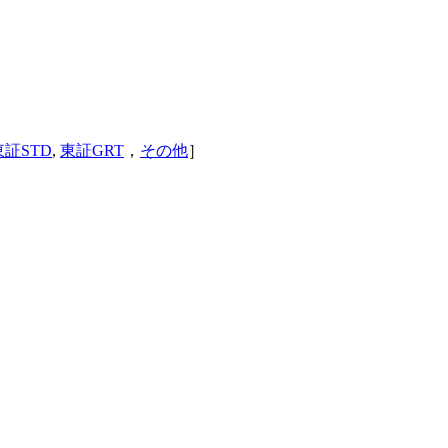
東証STD
,
東証GRT
，
その他
］