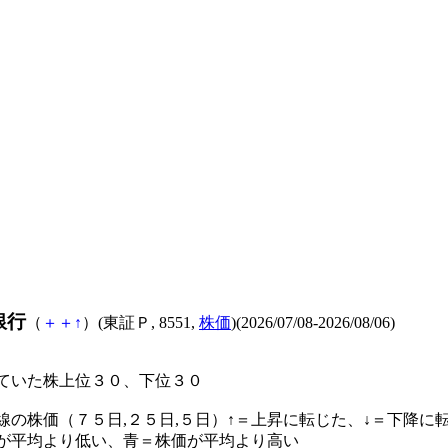
銀行
（
＋
＋
↑
）(東証Ｐ, 8551,
株価
)(2026/07/08-2026/08/06)
ていた株上位３０、下位３０
線の株価（７５日,２５日,５日）↑＝上昇に転じた、↓＝下降に
が平均より低い、青＝株価が平均より高い