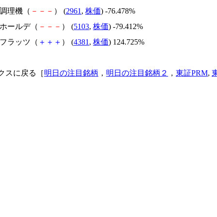
日本調理機（
－
－
－
） (
2961
,
株価
) -76.478%
昭和ホールデ（
－
－
－
） (
5103
,
株価
) -79.412%
ビーフラッツ（
＋
＋
＋
） (
4381
,
株価
) 124.725%
クスに戻る［
明日の注目銘柄
，
明日の注目銘柄２
，
東証PRM
,